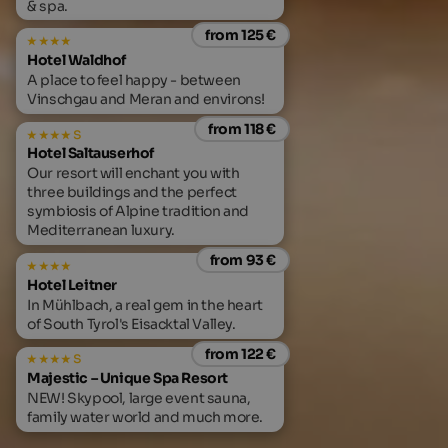
& spa.
from 125 €
Hotel Waldhof
A place to feel happy - between
Vinschgau and Meran and environs!
from 118 €
s
Hotel Saltauserhof
Our resort will enchant you with
three buildings and the perfect
symbiosis of Alpine tradition and
Mediterranean luxury.
from 93 €
Hotel Leitner
In Mühlbach, a real gem in the heart
of South Tyrol's Eisacktal Valley.
from 122 €
s
Majestic – Unique Spa Resort
NEW! Skypool, large event sauna,
family water world and much more.