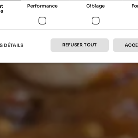
nt
Performance
Ciblage
Fo
es
REFUSER TOUT
S DÉTAILS
ACCE