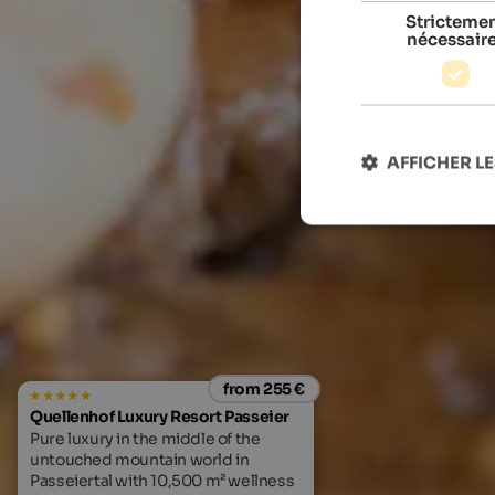
Stricteme
nécessair
AFFICHER LE
from 255 €
Quellenhof Luxury Resort Passeier
Pure luxury in the middle of the
untouched mountain world in
Passeiertal with 10,500 m² wellness