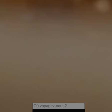
Hotel Vilpianerhof
Arrive, relax & enjoy - at the 
near Bozen and Meran!