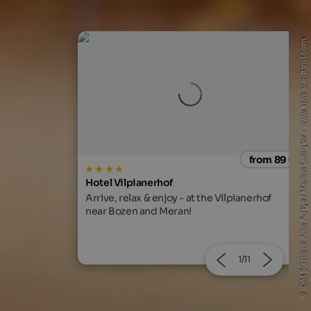
© IDM Südtirol-Alto Adige / Marion Lafogler - www.idm-suedtirol.com
from 89 €
from 252
SOLVIE Calm Inspiring Getaway
Vilpianerhof
An inspiring panoramic getaway for lovers o
peace.
2/11