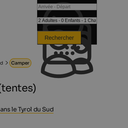
Rechercher
ud
Camper
(tentes)
ns le Tyrol du Sud