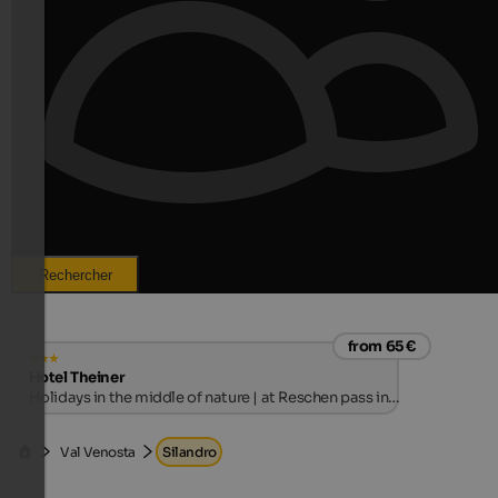
Rechercher
from 65 €
Hotel Theiner
Holidays in the middle of nature | at Reschen pass in
Vinschgau
Val Venosta
Silandro