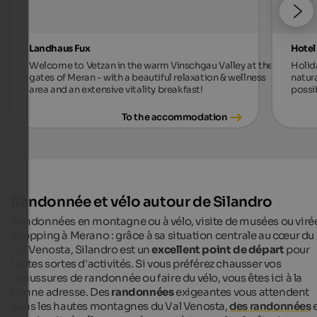
Landhaus Fux
Hotel
Welcome to Vetzan in the warm Vinschgau Valley at the
Holid
gates of Meran - with a beautiful relaxation & wellness
natur
area and an extensive vitality breakfast!
possi
To the accommodation
Randonnée et vélo autour de Silandro
Randonnées en montagne ou à vélo, visite de musées ou viré
shopping à Merano : grâce à sa situation centrale au cœur du
Val Venosta, Silandro est un
excellent point de départ
pour
toutes sortes d'activités. Si vous préférez chausser vos
chaussures de randonnée ou faire du vélo, vous êtes ici à la
bonne adresse. Des
randonnées
exigeantes vous attendent
dans les hautes montagnes du Val Venosta,
des randonnées