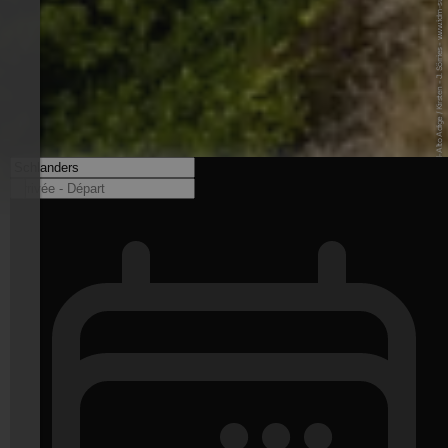
© IDM Südtirol-Alto Adige / Kirsten - J. Sörries - www.idm-suedtirol.com