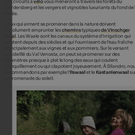
des circuits à
vélo
vous mèneront à travers les forêts du
Nördersberg et les vergers et vignobles luxuriants du fond de 
vallée.
Ceux qui aiment se promener dans la nature doivent
absolument emprunter les
chemins
typiques
de Vinschger
Waal
. Les Waale sont les canaux du système d'irrigation qui
existent depuis des siècles et qui fournissent de l'eau fraîche
principalement aux vignes et aux pommiers. Sur le versant
ensoleillé du Val Venosta, on peut se promener sur des
kilomètres presque à plat le long des eaux qui coulent
tranquillement ou qui clapotent joyeusement. À Silandro, no
recommandons par exemple l'
Ilswaal
et le
Kastanienwaal
su
la Promenade du soleil.
"Waalwege" paths in South Tyrol
The typical "Waalwege" paths in South Tyrol run along o
irrigation channels and are perfect for hikes with kids.
Frequently, the paths have no steep ascents and the wa
offers fun and entertainment.
Thomas Grüner - Suedtirol Marketing GmbH