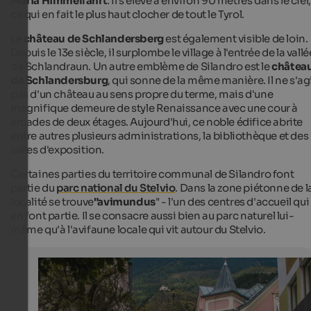
Maria Himmelfahrt
. Il s'élève à environ 90 mètres dans le ciel,
ce qui en fait le plus haut clocher de tout le Tyrol.
Le
château de Schlandersberg
est également visible de loin.
Depuis le 13e siècle, il surplombe le village à l'entrée de la vallé
de Schlandraun. Un autre emblème de Silandro est le
châtea
de Schlandersburg
, qui sonne de la même manière. Il ne s'ag
pas d'un château au sens propre du terme, mais d'une
magnifique demeure de style Renaissance avec une cour à
arcades de deux étages. Aujourd'hui, ce noble édifice abrite
entre autres plusieurs administrations, la bibliothèque et des
salles d'exposition.
Certaines parties du territoire communal de Silandro font
partie du
parc national du Stelvio
. Dans la zone piétonne de l
localité se trouve
"avimundus
" - l'un des centres d'accueil qui
en font partie. Il se consacre aussi bien au parc naturel lui-
même qu'à l'avifaune locale qui vit autour du Stelvio.
Schlanders
The center Schlanders
Internet Consulting - Patrick Kammerlander