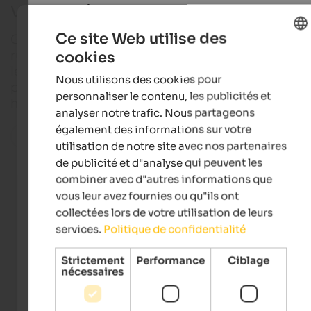
Vacances à Silandro
Ce site Web utilise des
Glacier et vignes. L'ambiance d'une petite ville et la
cookies
rurale. Une nature intacte et une activité intense. 
ENGLISH
le chef-lieu du Val Venosta, des contrastes
Nous utilisons des cookies pour
FRENCH
passionnants s'unissent pour former un tout
personnaliser le contenu, les publicités et
harmonieux.
analyser notre trafic. Nous partageons
également des informations sur votre
Toutes les localités de la région
utilisation de notre site avec nos partenaires
de publicité et d"analyse qui peuvent les
combiner avec d"autres informations que
vous leur avez fournies ou qu"ils ont
Hotels in Schlanders
collectées lors de votre utilisation de leurs
services.
Politique de confidentialité
Apartments in Schlanders
Strictement
Performance
Ciblage
nécessaires