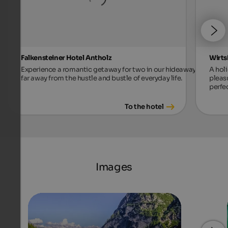
Falkensteiner Hotel Antholz
Wirts
Experience a romantic getaway for two in our hideaway,
A holi
far away from the hustle and bustle of everyday life.
pleas
perfec
To the hotel
Images