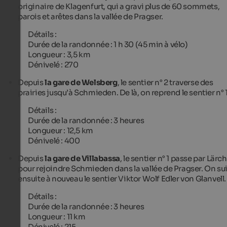
originaire de Klagenfurt, qui a gravi plus de 60 sommets,
parois et arêtes dans la vallée de Pragser.
Détails :
Durée de la randonnée : 1 h 30 (45 min à vélo)
Longueur : 3,5 km
Dénivelé : 270
Depuis
la gare de Welsberg
, le sentier n° 2 traverse des
prairies jusqu’à Schmieden. De là, on reprend le sentier n° 
Détails :
Durée de la randonnée : 3 heures
Longueur : 12,5 km
Dénivelé : 400
Depuis
la gare de Villabassa
, le sentier n° 1 passe par Lärc
pour rejoindre Schmieden dans la vallée de Pragser. On sui
ensuite à nouveau le sentier Viktor Wolf Edler von Glanvell
Détails :
Durée de la randonnée : 3 heures
Longueur : 11 km
Dénivelé : 215