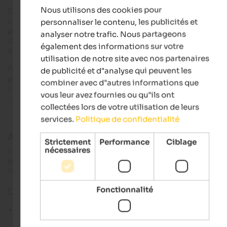
Nous utilisons des cookies pour
Du
1er juillet au 15 septembre 2026,
la vallée de Prags
n’
est
FRENCH
accessible en voiture particulière
qu’
entre
9 h 00 et 16 h 00, 
personnaliser le contenu, les publicités et
présentation
d’une réservation en ligne valide ou d’un permi
analyser notre trafic. Nous partageons
de circulation.
Les réservations
correspondantes
peuvent
également des informations sur votre
être effectuées en ligne
.
utilisation de notre site avec nos partenaires
À partir du
16 septembre 2026,
les
restrictions de circulation
de publicité et d"analyse qui peuvent les
particulières
dans la vallée de Prags
seront
à nouveau
levées
.
combiner avec d"autres informations que
L’accès sera alors possible sans réservation et à tout moment
vous leur avez fournies ou qu"ils ont
(à l’exception de
la route à péage de Prato Piazza
).
collectées lors de votre utilisation de leurs
services.
Politique de confidentialité
Accès en transports en commun
Strictement
Performance
Ciblage
nécessaires
En principe, il est toujours recommandé de se rendre au
Lac d
Braies
en transports en commun, pour un trajet respectueux 
l'environnement et sans stress.
Fonctionnalité
Du 1er juillet au 15 septembre :
ligne de bus 442
au départ de
Dobbiaco/Villabassa
et
ligne de bus 439
au départ de
Welsberg