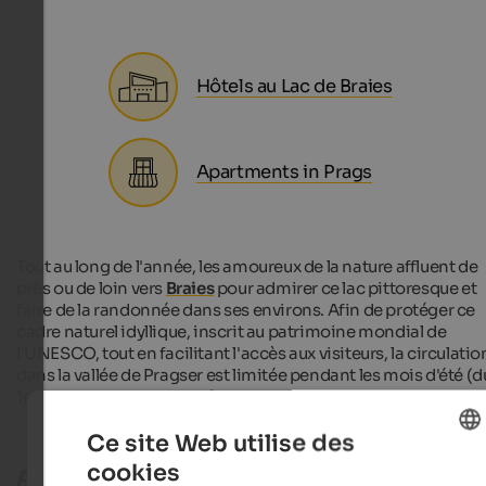
Hôtels au Lac de Braies
Apartments in Prags
Tout au long de l'année, les amoureux de la nature affluent de
près ou de loin vers
Braies
pour admirer ce lac pittoresque et
faire de la randonnée dans ses environs. Afin de protéger ce
cadre naturel idyllique, inscrit au patrimoine mondial de
l'UNESCO, tout en facilitant l'accès aux visiteurs, la circulatio
dans la vallée de Pragser est limitée pendant les mois d'été (d
1er juillet au 15 septembre).
Ce site Web utilise des
cookies
Accès en voiture ou en moto
ENGLISH