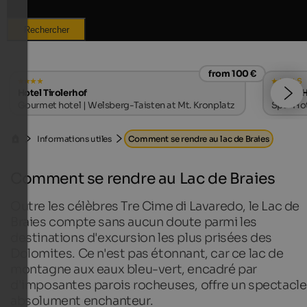
Rechercher
from 100 €
s
Hotel Tirolerhof
LANERHO
Gourmet hotel | Welsberg-Taisten at Mt. Kronplatz
Spa-Hote
Informations utiles
Comment se rendre au lac de Braies
Comment se rendre au Lac de Braies
Outre les célèbres Tre Cime di Lavaredo, le Lac de
Braies compte sans aucun doute parmi les
destinations d'excursion les plus prisées des
Dolomites. Ce n'est pas étonnant, car ce lac de
montagne aux eaux bleu-vert, encadré par
d'imposantes parois rocheuses, offre un spectacle
absolument enchanteur.