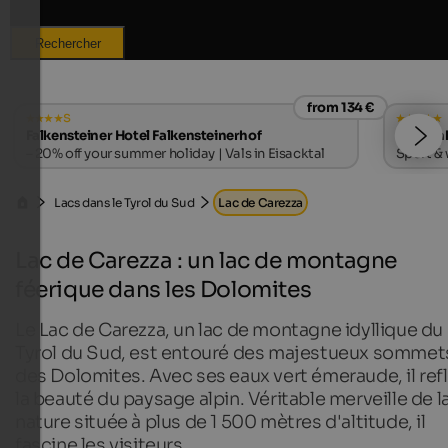
Rechercher
from 134 €
s
Falkensteiner Hotel Falkensteinerhof
Quellen
– 20% off your summer holiday | Vals in Eisacktal
Sport & 
Lacs dans le Tyrol du Sud
Lac de Carezza
Lac de Carezza : un lac de montagne
féerique dans les Dolomites
Le Lac de Carezza, un lac de montagne idyllique du
Tyrol du Sud, est entouré des majestueux sommet
des Dolomites. Avec ses eaux vert émeraude, il ref
la beauté du paysage alpin. Véritable merveille de l
nature située à plus de 1 500 mètres d'altitude, il
fascine les visiteurs.