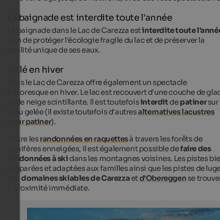
La baignade est interdite toute l'année
La baignade dans le Lac de Carezza est
interdite toute l'anné
afin de protéger l'écologie fragile du lac et de préserver la
qualité unique de ses eaux.
Gelé en hiver
Mais le Lac de Carezza offre également un spectacle
pittoresque en hiver. Le lac est recouvert d'une couche de gla
et de neige scintillante. Il est toutefois
interdit
de
patiner
sur
l'eau gelée (il existe toutefois d'autres
alternatives lacustres
pour patiner
).
Outre les
randonnées en raquettes
à travers les forêts de
conifères enneigées, il est également possible de
faire des
randonnées à ski
dans les montagnes voisines. Les pistes bi
préparées et adaptées aux familles ainsi que les pistes de lug
des
domaines skiables de Carezza
et
d'Obereggen
se trouve
à proximité immédiate.
Rosengarten