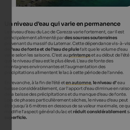
Un niveau d'eau qui varie en permanence
Le niveau d'eau du Lac de Carezza varie fortement, car il est
principalement alimenté par
des sources souterraines
provenant du massif du Latemar. Cette dépendance vis-à-vi
de
l'eau de fonte et de l'eau de pluie
fait que le volume d'eau
varie selon les saisons. C'est au
printemps
et au début de l'été
que le niveau d'eau est le plus élevé. L'eau de fonte des
montagnes environnantes et l'augmentation des
précipitations alimentent le lac à cette période de l'année.
En revanche, à la fin de l'été et
en automne
,
le niveau d'
eau
baisse considérablement, car l'apport d'eau diminue en rais
de la baisse des précipitations et du manque d'eau de fonte.
Lors de phases particulièrement sèches, le niveau d'eau peut
être jusqu'à 6 mètres en dessous de sa valeur maximale, ce qu
modifie l'aspect général du lac et
réduit considérablement
s
superficie.