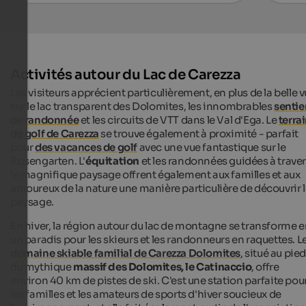
Activités autour du Lac de Carezza
Les visiteurs apprécient particulièrement, en plus de la belle 
sur le lac transparent des Dolomites, les innombrables
sentie
de randonnée
et les circuits de VTT dans le Val d'Ega. Le
terra
de golf de Carezza
se trouve également à proximité - parfait
pour
des vacances de golf
avec une vue fantastique sur le
Rosengarten. L'
équitation
et les randonnées guidées à trave
le magnifique paysage offrent également aux familles et aux
amoureux de la nature une manière particulière de découvrir 
paysage.
En hiver, la région autour du lac de montagne se transforme 
un paradis pour les skieurs et les randonneurs en raquettes. L
domaine skiable familial de Carezza Dolomites
, situé au pied
du mythique
massif des Dolomites, le Catinaccio
, offre
environ 40 km de pistes de ski. C'est une station parfaite pou
les familles et les amateurs de sports d'hiver soucieux de