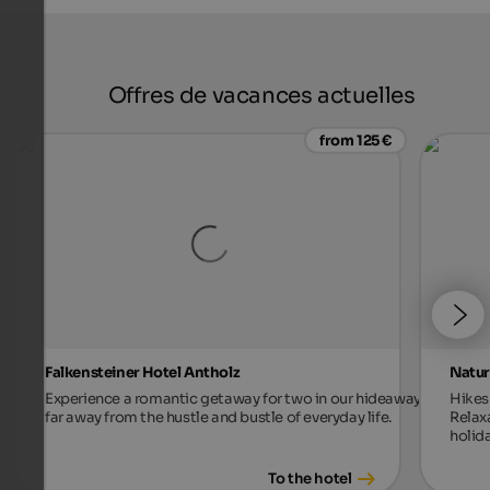
Offres de vacances actuelles
from 125 €
Falkensteiner Hotel Antholz
Natur
Experience a romantic getaway for two in our hideaway,
Hikes 
far away from the hustle and bustle of everyday life.
Relax
holida
To the hotel