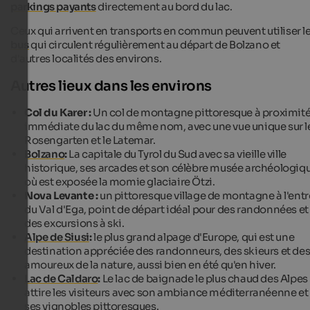
parkings payants
directement au bord du lac.
Ceux qui arrivent en transports en commun peuvent utiliser l
bus
qui circulent régulièrement au départ de Bolzano et
d'autres localités des environs.
Autres lieux dans les environs
Col du Karer :
Un col de montagne pittoresque à proximit
immédiate du lac du même nom, avec une vue unique sur l
Rosengarten et le Latemar.
Bolzano
:
La capitale du Tyrol du Sud avec sa vieille ville
historique, ses arcades et son célèbre musée archéologiq
où est exposée la momie glaciaire Ötzi.
Nova Levante :
un pittoresque village de montagne à l'ent
du Val d'Ega, point de départ idéal pour des randonnées et
des excursions à ski.
Alpe de Siusi
:
le plus grand alpage d'Europe, qui est une
destination appréciée des randonneurs, des skieurs et de
amoureux de la nature, aussi bien en été qu'en hiver.
Lac de Caldaro
:
Le lac de baignade le plus chaud des Alpes
attire les visiteurs avec son ambiance méditerranéenne et
ses vignobles pittoresques.