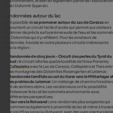
l'environnement, et elle fait également partie de l'association
de ski Dolomiti Superski.
Randonnées autour du lac
Il est possible de
se promener autour du Lac de Carezza
en
empruntant un circuit facile d'accès qui permet aux visiteurs
d'admirer de près la surface émeraude de l'eau et les sommet
des Dolomites qui s'y reflètent. Pour les amateurs de
randonnée, il existe en outre plusieurs circuits intéressants
dans la région :
Randonnée de cinq jours - Circuit des perles du Tyrol du
Sud :
le circuit relie les quatre localités de Nova Ponente,
Collepietra
avec le Lac de Carezza, Collepietra et Tiers ent
les montagnes des Dolomites Rosengarten et Latemar.
Randonnée familiale au col du Karer vers le Mitterleger e
les prairies du Latemar
: Un mélange de chemins forestier
et de sentiers alpins. Les randonneurs ont la possibilité
d'observer le lac et les sommets environnants sous
différentes perspectives.
Tour vers le Rotwand :
une randonnée plus exigeante qui
commence également à proximité du lac et mène à traver
le Val d'Ega jusqu'au Rotwand, avec des vues spectaculaire