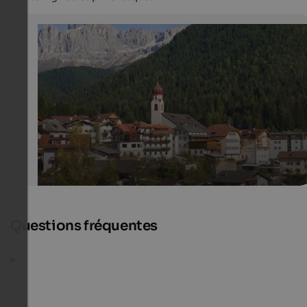
Welschnofen in Eggental
In summer, the picturesque village in the Dolomites is a
paradise for hikers, mountain bikers and nature lovers.
Eggental Tourismus - Othmar Seehauser
Questions fréquentes