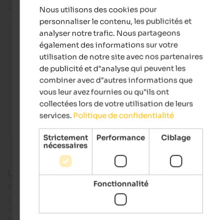
Son nom italien est
Lago di Carezza
.
Nous utilisons des cookies pour
FRENCH
personnaliser le contenu, les publicités et
analyser notre trafic. Nous partageons
Karersee
Dreamlike winter landscape in Eggental in the Dolomit
également des informations sur votre
utilisation de notre site avec nos partenaires
Eggental Tourismus - Alexandra Näckler
de publicité et d"analyse qui peuvent les
combiner avec d"autres informations que
vous leur avez fournies ou qu"ils ont
collectées lors de votre utilisation de leurs
services.
Politique de confidentialité
Strictement
Performance
Ciblage
nécessaires
Un "lac arc-en-ciel" légendaire dans le Tyrol
Fonctionnalité
du Sud
Le Lac de Carezza est surtout connu pour son extraordinaire
couleur vert émeraude et ses reflets. Les
sommets des
Dolomites
environnants
se reflètent
dans l'eau de manière