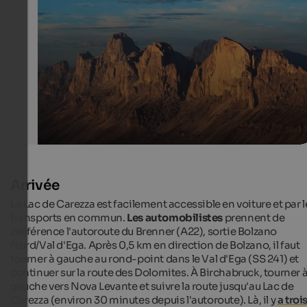
at dusk
Tourismusverein Welschnofen
Arrivée
Le Lac de Carezza est facilement accessible en voiture et par l
transports en commun.
Les automobilistes
prennent de
préférence l'autoroute du Brenner (A22), sortie Bolzano
Nord/Val d'Ega. Après 0,5 km en direction de Bolzano, il faut
tourner à gauche au rond-point dans le Val d'Ega (SS 241) et
continuer sur la route des Dolomites. À Birchabruck, tourner 
gauche vers Nova Levante et suivre la route jusqu'au Lac de
Carezza (environ 30 minutes depuis l'autoroute). Là, il y
a troi