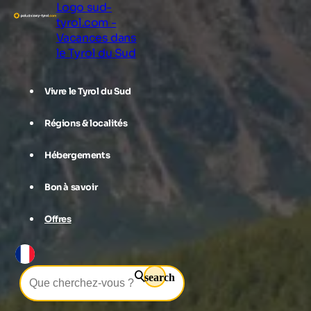
Logo sud-
tyrol.com -
Vacances dans
le Tyrol du Sud
Vivre le Tyrol du Sud
Régions & localités
Hébergements
Bon à savoir
Offres
search