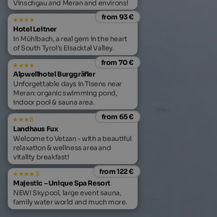
Vinschgau and Meran and environs!
from 93 €
Hotel Leitner
In Mühlbach, a real gem in the heart
of South Tyrol's Eisacktal Valley.
from 70 €
Alpwellhotel Burggräfler
Unforgettable days in Tisens near
Meran: organic swimming pond,
indoor pool & sauna area.
from 65 €
s
Landhaus Fux
Welcome to Vetzan - with a beautiful
relaxation & wellness area and
vitality breakfast!
from 122 €
s
Majestic – Unique Spa Resort
NEW! Skypool, large event sauna,
family water world and much more.