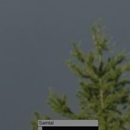
Hotel Tenz
Enjoy a 360-degree view over 
the surrounding vineyards, a
picturesque villages.