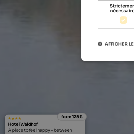
Stricteme
nécessair
AFFICHER LE
from 125 €
Hotel Waldhof
A place to feel happy - between