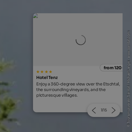
© Tourismusverein Sarntal / Michael Lange - www.sarntal.com
from 120 €
from 252
SOLVIE Calm Inspiring Getaway
the Etschtal,
An inspiring panoramic getaway for lovers o
nd the
peace.
2/15