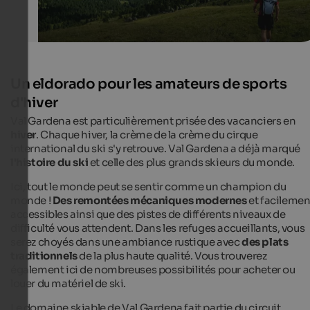
Un eldorado pour les amateurs de sports
d'hiver
Val Gardena est particulièrement prisée des vacanciers en
hiver
. Chaque hiver, la crème de la crème du cirque
international du ski s'y retrouve. Val Gardena a déjà marqué
l'histoire du ski
et celle des plus grands skieurs du monde.
Ici, tout le monde peut se sentir comme un champion du
monde !
Des remontées mécaniques
modernes
et facilemen
accessibles ainsi que des pistes de différents niveaux de
difficulté vous attendent. Dans les refuges accueillants, vous
serez choyés dans une ambiance rustique avec
des plats
traditionnels
de la plus haute qualité. Vous trouverez
également ici de nombreuses possibilités pour acheter ou
louer du matériel de ski.
Le domaine skiable de Val Gardena fait partie du circuit