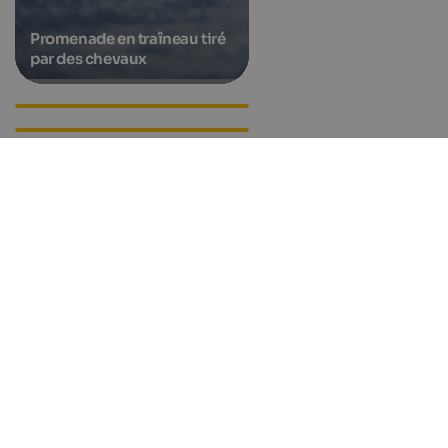
Promenade en traîneau tiré
par des chevaux
Événements à Val Gardena
Hotels in Gröden
Apartments in Gröden
Accommodations in Gröden
Lieux
in Gröden
Wolkenstein in Gröden