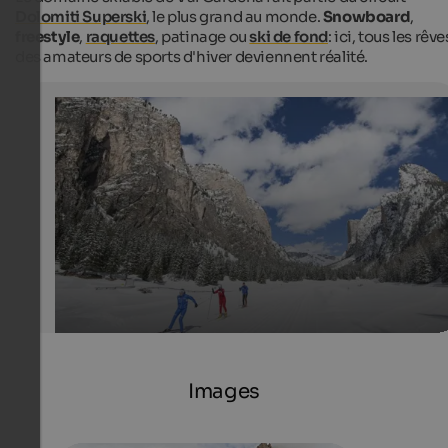
Dolomiti Superski
, le plus grand au monde.
Snowboard
,
freestyle
,
raquettes
, patinage ou
ski de fond
: ici, tous les rêve
des amateurs de sports d'hiver deviennent réalité.
Skigebiet Gröden
Skigebiet Gröden
Val Gardena-Gröden Marketing
Images