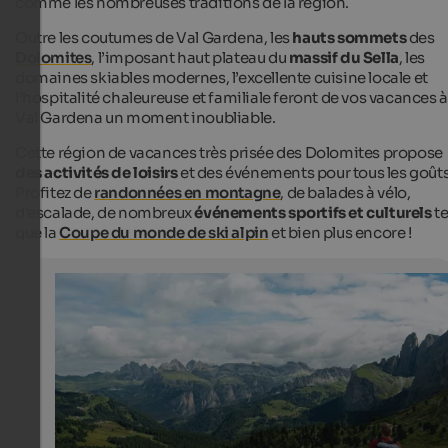
comme les nombreuses traditions de la région.
Outre les coutumes de Val Gardena, les
hauts sommets
des
Dolomites
, l’imposant haut plateau du
massif du Sella
, les
domaines skiables modernes, l’excellente cuisine locale et
l’hospitalité chaleureuse et familiale feront de vos vacances à
Val Gardena un moment inoubliable.
Cette région de vacances très prisée des Dolomites propose
des activités de loisirs
et des événements pour tous les goûts
Profitez de
randonnées en montagne
, de balades à vélo,
d’escalade, de nombreux
événements sportifs et culturels
te
que la
Coupe du monde de ski alpin
et bien plus encore !
Hiking at Sellajoch Pass
Extensive meadows and mountain landscape at the Sel
up to the Geisler peaks in the north of the Gröden valley
Internet Consulting