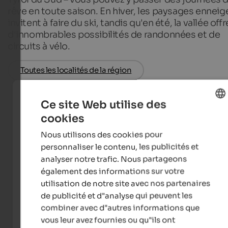
rêve en toute saison. En hiver, les paysages enneig
invitent à faire du ski, tandis qu'en été, la vallée offr
d'innombrables possibilités de randonnées et de
circuits à vélo.
Toutes les localités de la région
Ce site Web utilise des
cookies
Hotels in Gröden
ENGLISH
Nous utilisons des cookies pour
FRENCH
personnaliser le contenu, les publicités et
analyser notre trafic. Nous partageons
Apartments in Gröden
également des informations sur votre
utilisation de notre site avec nos partenaires
de publicité et d"analyse qui peuvent les
combiner avec d"autres informations que
Hébergements sélectionnés
à Val Garden
vous leur avez fournies ou qu"ils ont