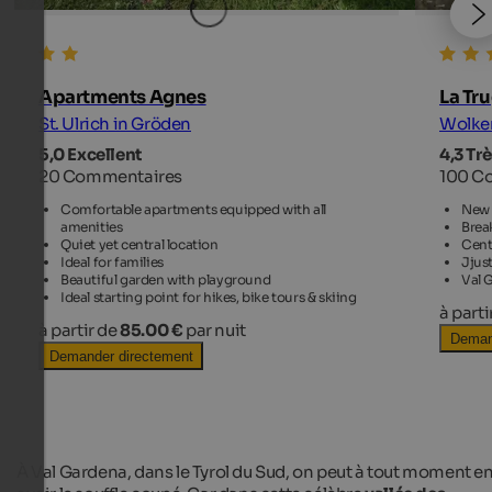
Apartments Agnes
La Tr
St. Ulrich in Gröden
Wolken
5,0 Excellent
4,3 Tr
20 Commentaires
100 C
Comfortable apartments equipped with all
New 
amenities
Brea
Quiet yet central location
Cent
Ideal for families
Jjust
Beautiful garden with playground
Val 
Ideal starting point for hikes, bike tours & skiing
à parti
à partir de
85.00 €
par nuit
Deman
Demander directement
À Val Gardena, dans le Tyrol du Sud, on peut à tout moment e