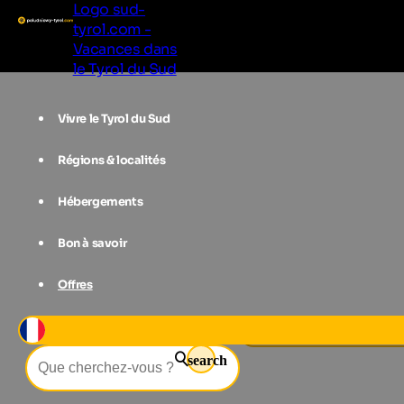
Logo sud-
tyrol.com -
Vacances dans
le Tyrol du Sud
Vivre le Tyrol du Sud
Régions & localités
Hébergements
Bon à savoir
Offres
Événements
Bread & strudel marke
search