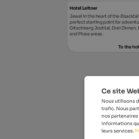
Hotel Leitner
Jewel in the heart of the Eisacktal
perfect starting point for adventu
Gitschberg Jochtal, Drei Zinnen, 
and Plose areas.
To the ho
Ce site Web
Nous utilisons d
trafic. Nous par
nos partenaires 
informations que
leurs services.
P