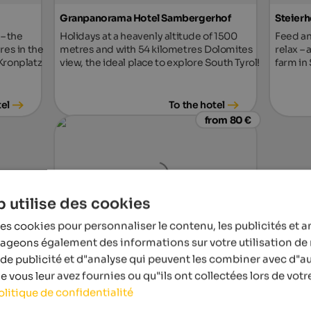
Granpanorama Hotel Sambergerhof
Steierh
 – the
Holidays at a heavenly altitude of 1500
Feed an
res in the
metres and with 54 kilometres Dolomites
relax – 
Kronplatz
view, the ideal place to explore South Tyrol!
farm in 
tel
To the hotel
from 80 €
 utilise des cookies
es cookies pour personnaliser le contenu, les publicités et a
tageons également des informations sur votre utilisation de 
Weingut & Genusshotel Spitalerhof
de publicité et d"analyse qui peuvent les combiner avec d"a
Unique hotel with vineyard & distillery – for
wine lovers, gourmets and true
 vous leur avez fournies ou qu"ils ont collectées lors de votre
connoisseurs.
olitique de confidentialité