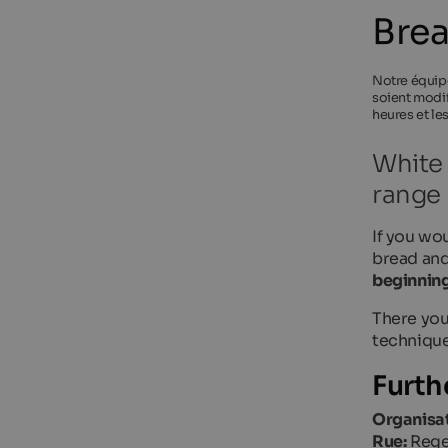
Brea
Notre équipe
soient modif
heures et le
White 
range 
If you wo
bread and
beginning
There you
technique
Furth
Organisat
Rue:
Rege