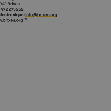
042 Brixen
0472 275 252
électronique:
info@brixen.org
.brixen.org