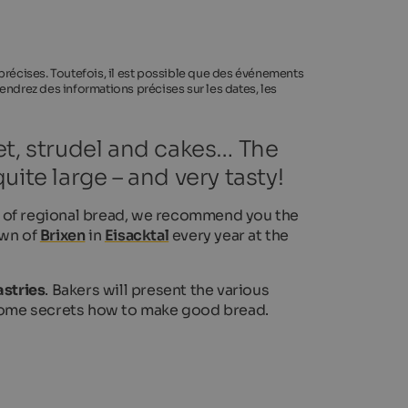
 précises. Toutefois, il est possible que des événements
endrez des informations précises sur les dates, les
et, strudel and cakes… The
ite large – and very tasty!
ion of regional bread, we recommend you the
own of
Brixen
in
Eisacktal
every year at the
astries
. Bakers will present the various
some secrets how to make good bread.