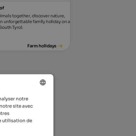
of
imals together, discover nature,
an unforgettable family holiday on a
South Tyrol.
Farm holidays
nalyser notre
ENGLISH
notre site avec
FRENCH
utres
 utilisation de