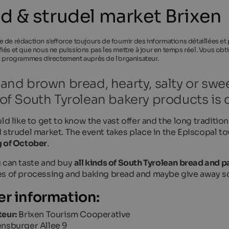
d & strudel market Brixen
 de rédaction s'efforce toujours de fournir des informations détaillées et
iés et que nous ne puissions pas les mettre à jour en temps réel. Vous obti
s programmes directement auprès de l'organisateur.
and brown bread, hearty, salty or swe
of South Tyrolean bakery products is qu
uld like to get to know the vast offer and the long tradit
 strudel market. The event takes place in the Episcopal t
 of October
.
 can taste and buy
all kinds of South Tyrolean bread and p
s of processing and baking bread and maybe give away 
er information:
eur:
Brixen Tourism Cooperative
nsburger Allee 9