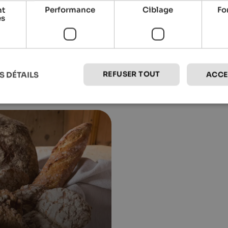
To the hotel
nt
Performance
Ciblage
Fo
es
REFUSER TOUT
S DÉTAILS
ACCE