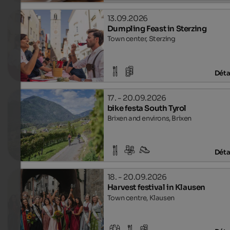
13.09.2026
Dumpling Feast in Sterzing
Town center, Sterzing
Déta
17. - 20.09.2026
bike festa South Tyrol
Brixen and environs, Brixen
Déta
18. - 20.09.2026
Harvest festival in Klausen
Town centre, Klausen