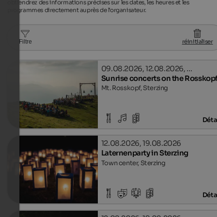
obtiendrez des informations précises sur les dates, les heures et les
programmes directement auprès de l'organisateur.
réinitialiser
Filtre
09.08.2026, 12.08.2026, …
Sunrise concerts on the Rosskop
Mt. Rosskopf, Sterzing
Déta
12.08.2026, 19.08.2026
Laternenparty in Sterzing
Town center, Sterzing
Déta