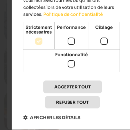
vous leur avez fournies ou qu"ils ont
21. - 23.08.2026
collectées lors de votre utilisation de leurs
Festival in the historic centre of 
services.
Politique de confidentialité
Town center, Brixen
Strictement
Performance
Ciblage
nécessaires
Déta
22. - 23.08.2026
Fonctionnalité
DingsDo Festival
Wasserbühl Road, Lajen
Déta
ACCEPTER TOUT
29.08. - 13.09.2026
Plum Weeks in Barbian
REFUSER TOUT
Restaurants, Barbian
AFFICHER LES DÉTAILS
Déta