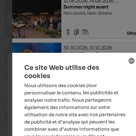
12.08.2026, 19.08.2026, …
Summer night event
Natz centre, Natz-Schabs
Déta
30.10.2026, 31.10.2026
Herbert Pixner Projekt
Kurhaus, Meran
Ce site Web utilise des
cookies
ENGLISH
Déta
Nous utilisons des cookies pour
FRENCH
personnaliser le contenu, les publicités et
09.08.2026, 29.08.2026, …
analyser notre trafic. Nous partageons
Event Market SelberGMOCHT
également des informations sur votre
St. Michael, Eppan an der Weinstraße
utilisation de notre site avec nos partenaires
de publicité et d"analyse qui peuvent les
Déta
combiner avec d"autres informations que