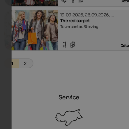
Déta
19.09.2026, 26.09.2026, …
The red carpet
Town center, Sterzing
Déta
1
2
Service