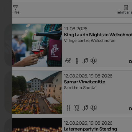
réinitiali
Filtre
19.08.2026
King Laurin Nights in Welschno
Village centre, Welschnofen
D
12.08.2026, 19.08.2026
Sarnar Virwitzmitte
Sarnthein, Sarntal
D
12.08.2026, 19.08.2026
Laternenparty in Sterzing