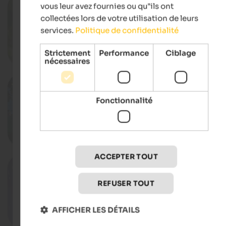
12.08.2026, 19.08.2026, …
vous leur avez fournies ou qu"ils ont
Long Shopping Wednesdays
collectées lors de votre utilisation de leurs
St. Michael, Eppan an der Weinstraße
services.
Politique de confidentialité
Strictement
Performance
Ciblage
D
nécessaires
12.08.2026, 19.08.2026, …
Beat on the Street
Fonctionnalité
Village centre, Naturns
D
ACCEPTER TOUT
04. - 21.08.2026
Naturns laughs
Outdoor theatre, Naturns
REFUSER TOUT
AFFICHER LES DÉTAILS
D