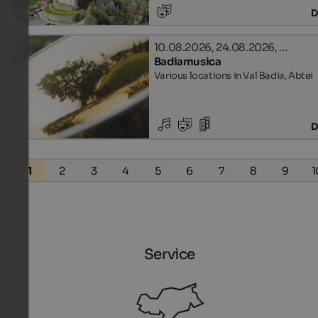
D
10.08.2026, 24.08.2026, …
Badiamusica
Various locations in Val Badia, Abtei
D
1
2
3
4
5
6
7
8
9
1
Service