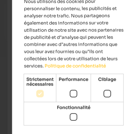
Nous utilisons des cookies pour
FRENCH
personnaliser le contenu, les publicités et
Landhaus Fux
Quell
analyser notre trafic. Nous partageons
Welcome to Vetzan in the warm Vinschgau Valley at the
The 5-
gates of Meran - with a beautiful relaxation & wellness
10.50
également des informations sur votre
area and an extensive vitality breakfast!
Pools
utilisation de notre site avec nos partenaires
de publicité et d"analyse qui peuvent les
To the accommodation
combiner avec d"autres informations que
vous leur avez fournies ou qu"ils ont
collectées lors de votre utilisation de leurs
services.
Politique de confidentialité
Strictement
Performance
Ciblage
nécessaires
Fonctionnalité
LUMAGICA