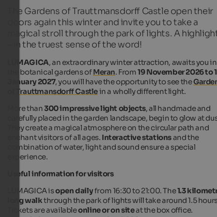
The Gardens of Trauttmansdorff Castle open their
doors again this winter and invite you to take a
magical stroll through the park of lights. A highligh
– in the truest sense of the word!
LUMAGICA
, an extraordinary winter attraction, awaits you in
the botanical gardens of
Meran
. From
19 November 2026 to 
January 2027
, you will have the opportunity to see the
Garde
of Trauttmansdorff Castle
in a wholly different light.
More than
300 impressive light objects
, all handmade and
carefully placed in the garden landscape, begin to glow at du
They create a magical atmosphere on the circular path and
enchant visitors of all ages.
Interactive stations
and the
combination of water, light and sound ensure a special
experience.
Useful information for visitors
LUMAGICA is
open daily
from 16:30 to 21:00. The
1.3 kilomet
long walk
through the park of lights will take around 1.5 hours
Tickets are available
online or on site
at the box office.