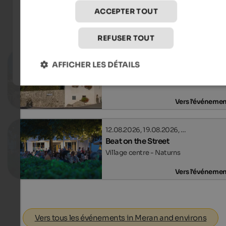
ACCEPTER TOUT
Événements
in Meran and environs
REFUSER TOUT
Castle Beats
AFFICHER LES DÉTAILS
Stachlburg Castle - Partschins-Rabla
Vers l'événeme
12.08.2026, 19.08.2026, …
Beat on the Street
Village centre - Naturns
Vers l'événeme
Vers tous les événements in Meran and environs