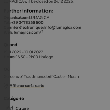
LUMAGICA will be closed on 24.12.2026.
Further information:
Organisateur:
LUMAGICA
Tél.:
+39 0473 255 600
Courrier électronique:
info@lumagica.com
Web:
lumagica.com
Quand
19.11.2026 - 10.01.2027
Heure:
16:30 - 21:00 Horloge
Où
Gardens of Trauttmansdorff Castle - Meran
Afficher sur la carte
Catégorie
Culture