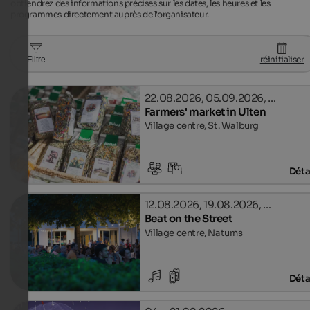
obtiendrez des informations précises sur les dates, les heures et les
programmes directement auprès de l'organisateur.
réinitialiser
Filtre
22.08.2026, 05.09.2026, …
Farmers' market in Ulten
Village centre, St. Walburg
Déta
12.08.2026, 19.08.2026, …
Beat on the Street
Village centre, Naturns
Déta