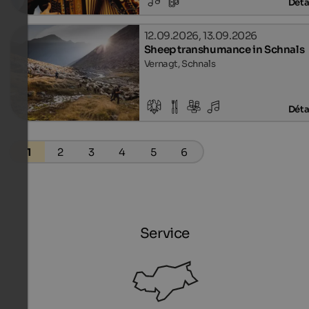
Déta
12.09.2026, 13.09.2026
Sheep transhumance in Schnals
Vernagt, Schnals
Déta
1
2
3
4
5
6
Service