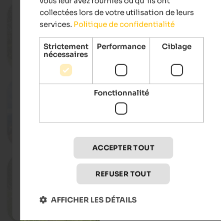
vous leur avez fournies ou qu"ils ont
20.08.2026
collectées lors de votre utilisation de leurs
Garden Nights
services.
Politique de confidentialité
Gardens of Trauttmansdorff Castle, M
Strictement
Performance
Ciblage
nécessaires
Déta
10.08.2026, 17.08.2026, …
Fonctionnalité
Tyrolean Sunset
Village centre, Dorf Tirol
Déta
ACCEPTER TOUT
02.07. - 04.09.2026
Kid’s summer in Lana & surround
REFUSER TOUT
Lana & environs, Lana
AFFICHER LES DÉTAILS
Déta