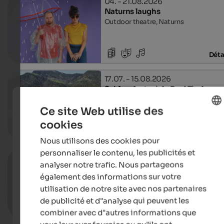
04. - 21.08.2026
Naturns laughs
Outdoor theatre, Naturns
Déta
17.07. - 15.08.2026
Schlossfestspiele Dorf Tirol
Castle Tyrol, Dorf Tirol
Ce site Web utilise des
cookies
ENGLISH
Déta
Nous utilisons des cookies pour
FRENCH
personnaliser le contenu, les publicités et
12.08.2026, 22.08.2026
analyser notre trafic. Nous partageons
Martiner Kultursummer
également des informations sur votre
Cultural centre Dorfhaus St. Martin, St.
in Passeier
utilisation de notre site avec nos partenaires
de publicité et d"analyse qui peuvent les
Déta
combiner avec d"autres informations que