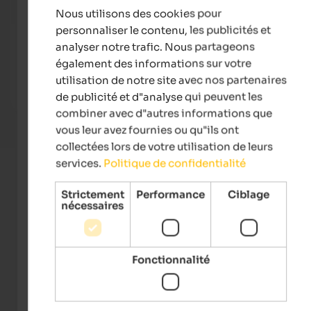
Nous utilisons des cookies pour
FRENCH
personnaliser le contenu, les publicités et
Landhaus Fux
Alpwe
analyser notre trafic. Nous partageons
Welcome to Vetzan in the warm Vinschgau Valley at the
A hou
également des informations sur votre
gates of Meran - with a beautiful relaxation & wellness
natur
utilisation de notre site avec nos partenaires
area and an extensive vitality breakfast!
the su
de publicité et d"analyse qui peuvent les
To the accommodation
combiner avec d"autres informations que
vous leur avez fournies ou qu"ils ont
collectées lors de votre utilisation de leurs
services.
Politique de confidentialité
Strictement
Performance
Ciblage
nécessaires
Fonctionnalité
Tourismusgenossenschaft Naturns - Frieder
Blickle