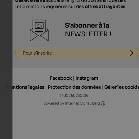
des événements
dans le Tyrol du Sud ainsi que des
informations régulières sur des
offres attrayantes
.
S'abonner à la
NEWSLETTER !
Pour s'inscrire
Facebook
|
Instagram
Mentions légales
|
Protection des données
|
Gérer les cooki
IT00760750216
Internet Consultin
powered by Internet Consulting