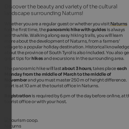
Discover the beauty and variety of the cultural
landscape surrounding Naturns!
Whether you are a regular guest or whether you visit
Naturns
for the first time, the
panoramic hike with guides
is always
worthwhile. Walking along easy hiking trails, you will learn
more about the development of Naturns, from a farmers’
village to a popular holiday destination. Historical knowledg
about the province of South Tyrol is also included. You also ge
great tips for
hikes
and excursions in the surrounding area.
The panoramic hike will last
about 3 hours
, takes place
each
Monday from the middle of March to the middle of
November
and you must master 250 m of height difference.
Start is at 10 am at the tourist office in Naturns.
Registration
is required by 6 pm of the day before online, at 
tourist office or with your host.