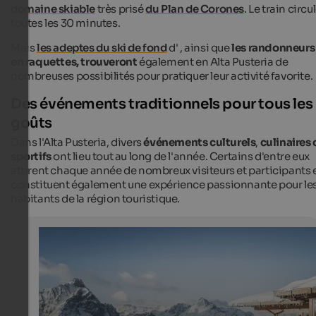
domaine skiable
très prisé
du Plan de Corones
. Le train circu
toutes les 30 minutes.
Mais
les adeptes du ski de fond
d'
, ainsi que
les randonneurs
en raquettes, trouveront
également en Alta Pusteria de
nombreuses possibilités pour pratiquer leur activité favorite.
Des événements traditionnels pour tous les
goûts
Dans l'Alta Pusteria, divers
événements
culturels
,
culinaires
sportifs
ont lieu tout au long de l'année. Certains d'entre eux
attirent chaque année de nombreux visiteurs et participants 
constituent également une expérience passionnante pour le
habitants de la région touristique.
3 Zinnen Dolomites ski resort
3 Zinnen Dolomites ski resort offers perfectly prepared 
runs, modern lift facilities, inviting ski huts, varied activ
families and a dreamlike mountain panorama.
Manuel Kottensteger - Skigebiet 3 Zinnen Dolomiten