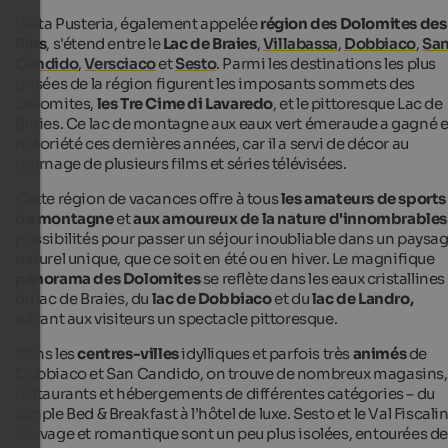
L'Alta Pusteria, également appelée
région des Dolomites des
Pins
, s'étend entre le
Lac de Braies
,
Villabassa
,
Dobbiaco
,
Sa
Candido
,
Versciaco
et
Sesto
. Parmi les destinations les plus
prisées de la région figurent les imposants sommets des
Dolomites,
les Tre Cime di Lavaredo
, et le pittoresque Lac de
Braies. Ce lac de montagne aux eaux vert émeraude a gagné 
notoriété ces dernières années, car il a servi de décor au
tournage de plusieurs films et séries télévisées.
Cette région de vacances offre à tous
les amateurs de sports
de montagne
et
aux amoureux de la nature d'innombrables
possibilités pour passer un séjour inoubliable dans un paysa
naturel unique, que ce soit en été ou en hiver. Le magnifique
panorama des Dolomites
se reflète dans les eaux cristallines
du lac de Braies, du
lac de Dobbiaco
et du
lac de Landro,
offrant aux visiteurs un spectacle pittoresque.
Dans les
centres-villes
idylliques et parfois très
animés
de
Dobbiaco et San Candido, on trouve de nombreux magasins,
restaurants et hébergements de différentes catégories – du
simple Bed & Breakfast à l’hôtel de luxe. Sesto et le Val Fiscali
sauvage et romantique
sont un peu plus isolées, entourées d