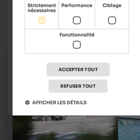
Pusteria
Strictement
Performance
Ciblage
nécessaires
Holidays with dog
Nature
Winter sports
Fonctionnalité
ACCEPTER TOUT
REFUSER TOUT
AFFICHER LES DÉTAILS