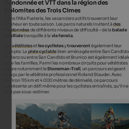
Randonnée et VTT dans la région des
Dolomites des Trois Cimes
Dans l’Alta Pusteria, les vacanciers actifs trouveront leur
bonheur en toute saison. Les parcs naturels invitent à
des
randonnées
de différents niveaux de difficulté – de la
balade
familiale
tranquille à la
via ferrata
.
Les vététistes
et
les cyclistes
y
trouveront
également leur
compte. La
piste cyclable
bien aménagée entre San Candido
et Lienz ou entre San Candido et Brunico est également idéal
pour les familles. Parmi les nombreux circuits pour vététistes
figure notamment le
Stoneman-Trail
, un parcours exigeant
conçu par le vététiste professionnel Roland Stauder. Avec
environ 115 km et 4 000 mètres de dénivelé, ce parcours
représente un défi même pour les cyclistes entraînés, qu'il ne
faut pas sous-estimer.
Stoneman Trail
Mit 120 km Länge und einem Höhenunterschied von 4
Metern ist der Stoneman Trail eine der anspruchsvollst
schönsten Mountainradstrecken weit und breit.