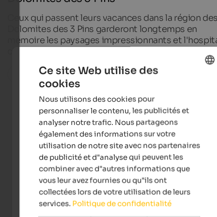
Ceux qui passent leurs vacances dans la région de
Dolomites des 3 Pins garderont longtemps en
mémoire les paysages impressionnants et l'hospita
chaleureuse des habitants.
Ce site Web utilise des
Toutes les localités de la région
cookies
ENGLISH
Nous utilisons des cookies pour
FRENCH
personnaliser le contenu, les publicités et
Hotels in Hochpustertal
analyser notre trafic. Nous partageons
également des informations sur votre
utilisation de notre site avec nos partenaires
de publicité et d"analyse qui peuvent les
Apartments in Hochpustertal
combiner avec d"autres informations que
vous leur avez fournies ou qu"ils ont
collectées lors de votre utilisation de leurs
services.
Politique de confidentialité
Hébergements sélectionnés
dans l’Alta