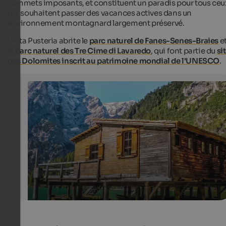
sommets imposants, et constituent un paradis pour tous ceu
qui souhaitent passer des vacances actives dans un
environnement montagnard largement préservé.
L'Alta Pusteria abrite le
parc naturel de Fanes-Senes-Braies
e
le
parc naturel des Tre Cime di Lavaredo
, qui font partie du
si
des Dolomites inscrit au patrimoine mondial de l'UNESCO
.
Lake Pragser Wildsee
Romantic boat house at Lake Pragser Wildsee.
Internet Consulting - Stefan Tolpeit