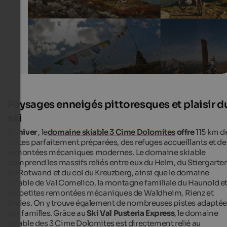
Stoneman by Roland Stauder
Paysages enneigés pittoresques et plaisir d
ski
En
hiver
, le
domaine skiable 3 Cime Dolomites
offre
115 km d
pistes parfaitement préparées, des refuges accueillants et de
remontées mécaniques modernes. Le domaine skiable
comprend les massifs reliés entre eux du Helm, du Stiergarte
du Rotwand et du col du Kreuzberg, ainsi que le domaine
skiable de Val Comelico, la montagne familiale du Haunold e
les petites remontées mécaniques de Waldheim, Rienz et
Braies. On y trouve également de nombreuses pistes adaptée
aux familles. Grâce au
Ski Val Pusteria Express
, le domaine
skiable des 3 Cime Dolomites est directement relié au