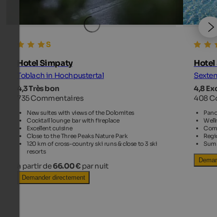
Hotel Simpaty
Hotel 
Toblach in Hochpustertal
Sexten
4,3 Très bon
4,8 Ex
735 Commentaires
408 C
New suites with views of the Dolomites
Pano
Cocktail lounge bar with fireplace
Well
Excellent cuisine
Comf
Close to the Three Peaks Nature Park
Regi
120 km of cross-country ski runs & close to 3 ski
Summ
resorts
Deman
à partir de
66.00 €
par nuit
Demander directement