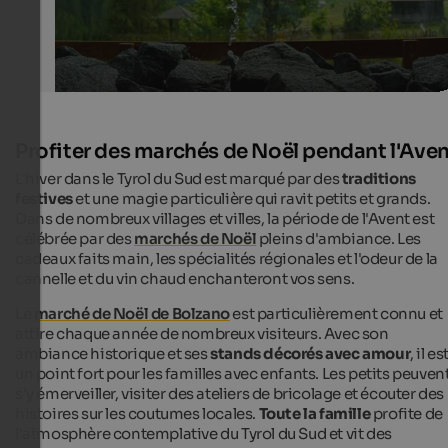
Profiter des marchés de Noël pendant l'Ave
L'hiver dans le Tyrol du Sud est marqué par des
traditions
festives
et une magie particulière qui ravit petits et grands.
Dans de nombreux villages et villes, la période de l'Avent est
célébrée par des
marchés de Noël
pleins d'ambiance. Les
cadeaux faits main, les spécialités régionales et l'odeur de la
cannelle et du vin chaud enchanteront vos sens.
Le
marché de Noël de Bolzano
est particulièrement connu et
attire chaque année de nombreux visiteurs. Avec son
ambiance historique et ses
stands décorés avec amour
, il es
un point fort pour les familles avec enfants. Les petits peuven
s'y émerveiller, visiter des ateliers de bricolage et écouter des
histoires sur les coutumes locales.
Toute la famille
profite de
l'atmosphère contemplative du Tyrol du Sud et vit des