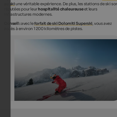
au ski
une véritable expérience. De plus, les stations de ski so
réputées pour leur
hospitalité chaleureuse
et leurs
infrastructures modernes.
Conseil :
avec le
forfait de ski Dolomiti Superski
, vous avez
accès à environ 1 200 kilomètres de pistes.
Skiing in Alta Badia
Magnificent ski runs, modern ski lifts and breath-takin
are available for winter sports fans in Alta Badia.
Alta Badia - Andre Schoenherr