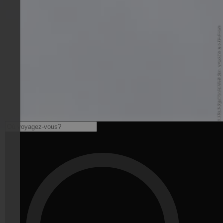
© IDM Südtirol-Alto Adige/Harald Wisthaler - www.idm-suedtirol.com