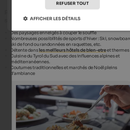
REFUSER TOUT
Pourquoi visiter le Tyrol du Sud pendant la
AFFICHER LES DÉTAILS
saison froide ?
Des paysages enneigés à couper le souffle
Nombreuses possibilités de sports d'hiver : Ski, snowboar
ski de fond ou randonnées en raquettes, etc.
Détente dans
les meilleurs hôtels de bien-etre
et thermes
Cuisine du Tyrol du Sud avec des influences alpines et
méditerranéennes.
Coutumes traditionnelles et marchés de Noël pleins
d'ambiance
South Tyrolean delicacies
Pasta with chanterelles at the Schöne Aussicht hut
Schutzhütte Schöne Aussicht - StefanSchuetz.com