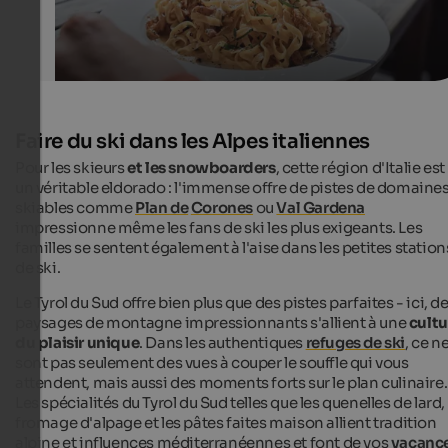
Faire du ski dans les Alpes italiennes
Pour les skieurs
et les snowboarders
, cette région d'Italie est
un véritable eldorado : l'immense offre de pistes de domaine
skiables comme
Plan de
Corones
ou
Val Gardena
impressionne même les fans de ski les plus exigeants. Les
familles se sentent également à l'aise dans les petites station
de ski.
Le Tyrol du Sud offre bien plus que des pistes parfaites - ici, d
paysages de montagne impressionnants s'allient à une
cultu
du plaisir unique
. Dans les authentiques
refuges de ski
, ce n
sont pas seulement des vues à couper le souffle qui vous
attendent, mais aussi des moments forts sur le plan culinaire.
Les spécialités du Tyrol du Sud telles que les quenelles de lard, 
fromage d'alpage et les pâtes faites maison allient tradition
alpine et influences méditerranéennes et font de vos
vacanc