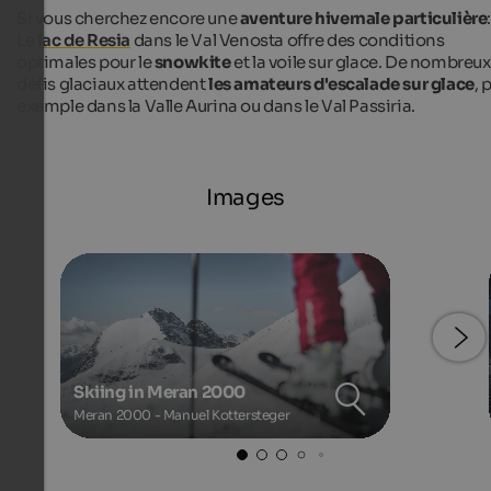
Si vous cherchez encore une
aventure hivernale particulière
Le
lac de Resia
dans le Val Venosta offre des conditions
optimales pour le
snowkite
et la voile sur glace. De nombreux
défis glaciaux attendent
les amateurs d'escalade sur glace
, 
exemple dans la Valle Aurina ou dans le Val Passiria.
Images
Skiing in Meran 2000
Meran 2000 - Manuel Kottersteger