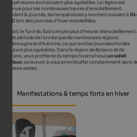
températures sont souvent plus agréables. La région est
connue pour ses nombreuses heures d'ensoleillement.
Pendant la journée, les températures y montent souvent à
10
15 °C
lors des journées d'hiver ensoleillées.
En fait, le Tyrol du Sud compte plus d'heures d'ensoleillement 
cette période de l'année que de nombreuses régions
d'Allemagne et d'Autriche, ce qui rend les journées froides
d'autant plus agréables. Dans la région de Bolzano et de
Merano, vous profiterez du temps hivernal sous
un soleil
radieux
, sans avoir à vous emmitoufler constamment dans d
grosses vestes.
Manifestations & temps forts en hiver
Événements actuels