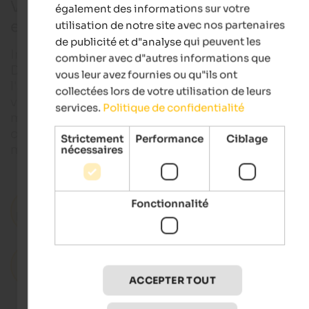
Vacances d'hiver : profiter du Tyrol du S
également des informations sur votre
en hiver
utilisation de notre site avec nos partenaires
de publicité et d"analyse qui peuvent les
Imaginez que la neige scintillante transforme les
combiner avec d"autres informations que
Dolomites en un pays de conte de fées hivernal et
vous leur avez fournies ou qu"ils ont
l'air pur et froid de la montagne éveille vos sens. D
collectées lors de votre utilisation de leurs
vacances d'hiver dans le Tyrol du Sud promettent 
services.
Politique de confidentialité
moments pleins de magie, du feu de cheminée qui
crépite aux sentiers de randonnée enneigés qui vo
Strictement
Performance
Ciblage
mènent au cœur de l'hiver.
nécessaires
Fonctionnalité
Hôtels en Tyrol du Sud
Appartements de vacances dans le Tyrol du
Sud
ACCEPTER TOUT