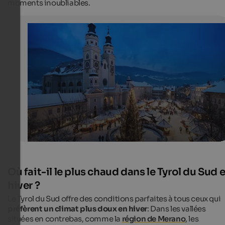
moments inoubliables.
Christmas market in Brixen
At Christmas, the cathedral square in Brixen is decorat
festive market stalls.
Brixen Tourismus Genossenschaft - Axel Filz
Où fait-il le plus chaud dans le Tyrol du Sud 
hiver ?
Le Tyrol du Sud offre des conditions parfaites à tous ceux qui
préfèrent un climat plus doux en hiver
: Dans les vallées
situées en contrebas, comme la
région de Merano
, les