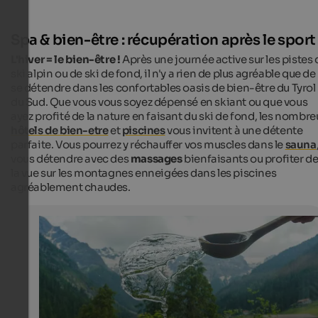
Spa & bien-être : récupération après le sport
L'hiver = le bien-être !
Après une journée active sur les pistes 
ski alpin ou de ski de fond, il n'y a rien de plus agréable que de
se détendre dans les confortables oasis de bien-être du Tyrol
du Sud. Que vous vous soyez dépensé en skiant ou que vous
ayez profité de la nature en faisant du ski de fond, les nombre
hôtels de bien-etre
et
piscines
vous invitent à une détente
parfaite. Vous pourrez y réchauffer vos muscles dans le
sauna
vous détendre avec des
massages
bienfaisants ou profiter d
la vue sur les montagnes enneigées dans les piscines
agréablement chaudes.
Panorama sauna at the Hotel Bella Vista
With this view, the sauna infusion is a unique experienc
Internet Consulting