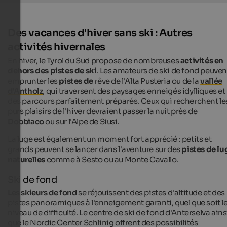
Des vacances d'hiver sans ski : Autres
activités hivernales
En hiver, le Tyrol du Sud propose de nombreuses
activités en
dehors des pistes de ski
. Les amateurs de ski de fond peuven
emprunter les
pistes de
rêve de l'Alta Pusteria ou de la
vallée
d'Antholz
, qui traversent des paysages enneigés idylliques et
des parcours parfaitement préparés. Ceux qui recherchent le
purs plaisirs de l'hiver devraient passer la nuit près de
Dobbiaco
ou sur l'Alpe de Siusi.
La luge est également un moment fort apprécié : petits et
grands peuvent se lancer dans l'aventure sur des
pistes de lu
naturelles
comme à Sesto ou au Monte Cavallo.
Ski de fond
Les skieurs de fond
se réjouissent des pistes d'altitude et des
pistes panoramiques à l'enneigement garanti, quel que soit l
niveau de difficulté. Le centre de ski de fond d'Anterselva ains
que le Nordic Center Schlinig offrent des possibilités