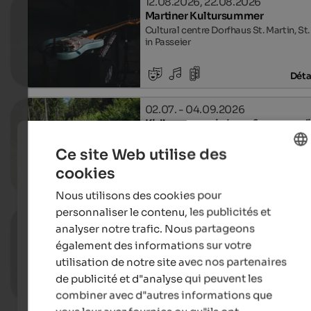
12.08.2026, 22.08.2026
Martiner Kultursummer
Cultural centre Dorfhaus St. Martin, St.
in Passeier
Déta
02.07. - 04.09.2026
Kid’s summer in Lana & surround
Lana & environs, Lana
Ce site Web utilise des
cookies
ENGLISH
Déta
Nous utilisons des cookies pour
FRENCH
personnaliser le contenu, les publicités et
13.08.2026
analyser notre trafic. Nous partageons
Lana23°° - Long Summer Evening
également des informations sur votre
Village centre, Lana
utilisation de notre site avec nos partenaires
de publicité et d"analyse qui peuvent les
Déta
combiner avec d"autres informations que