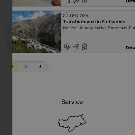
Déta
20.09.2026
Transhumance in Partschins
Nasereit Mountain Hut, Partschins-Ra
Déta
1
2
3
Service