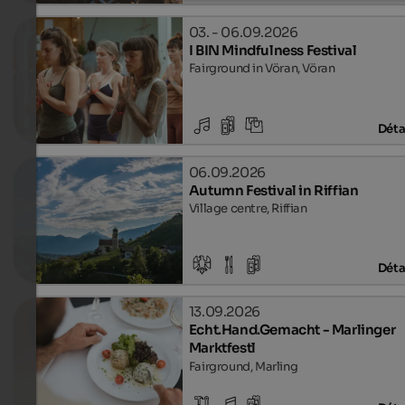
03. - 06.09.2026
I BIN Mindfulness Festival
Fairground in Vöran, Vöran
Déta
06.09.2026
Autumn Festival in Riffian
Village centre, Riffian
Déta
13.09.2026
Echt.Hand.Gemacht - Marlinger
Marktfestl
Fairground, Marling