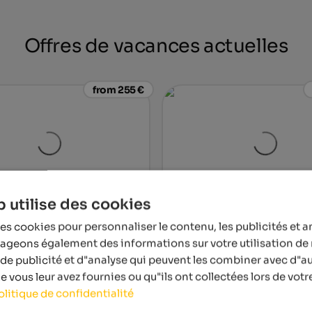
Offres de vacances actuelles
from 255 €
 utilise des cookies
f Luxury Resort Passeier
Hotel Saltauserhof
es cookies pour personnaliser le contenu, les publicités et a
 sport and wellness resort South
Welcome to the Saltauserhof in
tageons également des informations sur votre utilisation de 
 10.500 m² Spa Areas, 23 Saunas,
of South Tyrol – near Meran. Th
ourts, 12 Pools, 4-hole Golf
symbiosis of Alpine tradition 
de publicité et d"analyse qui peuvent les combiner avec d"a
Mediterranean luxury.
 vous leur avez fournies ou qu"ils ont collectées lors de votre
olitique de confidentialité
To the hotel
To the 