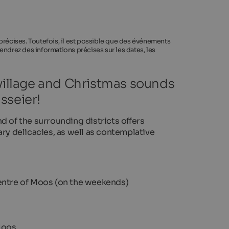
 précises. Toutefois, il est possible que des événements
endrez des informations précises sur les dates, les
 village and Christmas sounds
sseier!
d of the surrounding districts offers
y delicacies, as well as contemplative
centre of Moos (on the weekends)
 Moos