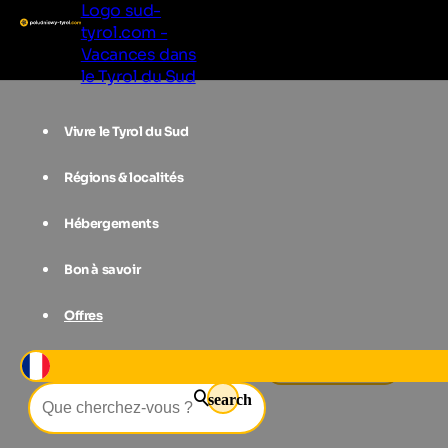
Logo sud-
tyrol.com -
Vacances dans
le Tyrol du Sud
Vivre le Tyrol du Sud
Régions & localités
Hébergements
Bon à savoir
Offres
Événements
Advent in Moos
search