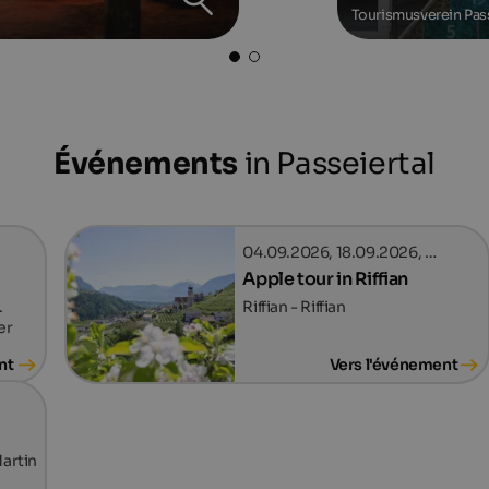
Tourismusverein Pas
Événements
in Passeiertal
04.09.2026, 18.09.2026, …
Apple tour in Riffian
.
Riffian - Riffian
er
nt
Vers l'événement
Martin