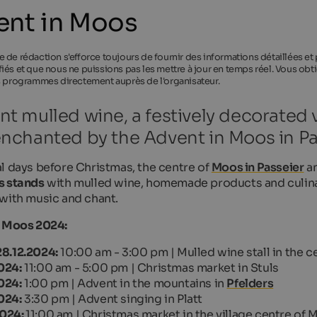
ent in Moos
 de rédaction s'efforce toujours de fournir des informations détaillées et
iés et que nous ne puissions pas les mettre à jour en temps réel. Vous obti
s programmes directement auprès de l'organisateur.
nt mulled wine, a festively decorated
enchanted by the Advent in Moos in Pa
l days before Christmas, the centre of
Moos in Passeier
an
s stands
with mulled wine, homemade products and culinar
with music and chant.
n Moos 2024:
28.12.2024:
10:00 am - 3:00 pm | Mulled wine stall in the 
024:
11:00 am - 5:00 pm | Christmas market in Stuls
024:
1:00 pm | Advent in the mountains in
Pfelders
024:
3:30 pm | Advent singing in Platt
2024:
11:00 am | Christmas market in the village centre of