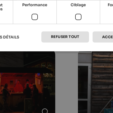
nt
Performance
Ciblage
Fo
es
REFUSER TOUT
S DÉTAILS
ACCE