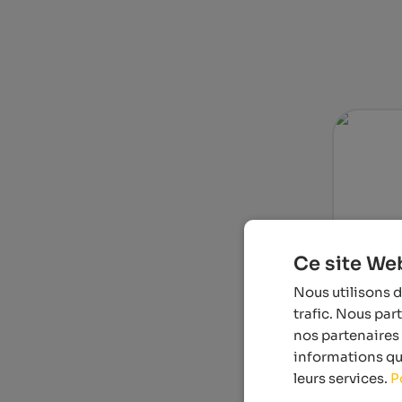
Ce site Web
Quellenho
Nous utilisons d
The 5-star
trafic. Nous par
Tyrol with
7 Tennis C
nos partenaires 
Course.
informations que
leurs services.
P