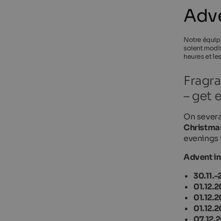
Adv
Notre équipe
soient modif
heures et le
Fragra
– get 
On severa
Christma
evenings 
Advent i
30.11.-
01.12.2
01.12.2
01.12.2
07.12.