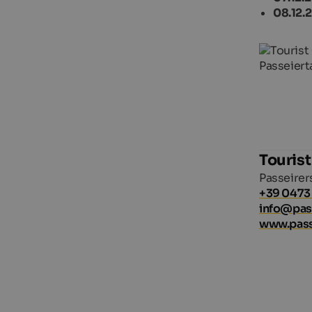
08.12.
Tourist
Passeirer
+39 0473
info@pass
www.passe