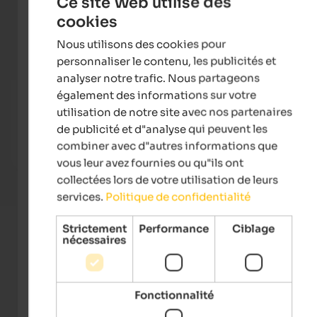
Ce site Web utilise des
cookies
ENGLISH
Nous utilisons des cookies pour
FRENCH
personnaliser le contenu, les publicités et
analyser notre trafic. Nous partageons
également des informations sur votre
Alpwellhotel Burggräfler
Quell
utilisation de notre site avec nos partenaires
A house to feel at home - surrounded by greenery, with a
The 5-
natural bathing pond & panoramic sauna, breakfast on
10.50
de publicité et d"analyse qui peuvent les
the sun terrace & hiking bliss!
Pools
combiner avec d"autres informations que
vous leur avez fournies ou qu"ils ont
To the hotel
collectées lors de votre utilisation de leurs
services.
Politique de confidentialité
Strictement
Performance
Ciblage
nécessaires
Fonctionnalité