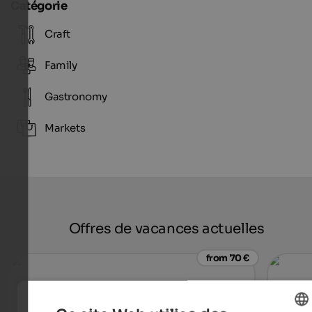
Catégorie
Craft
Family
Gastronomy
Markets
Offres de vacances actuelles
from 70 €