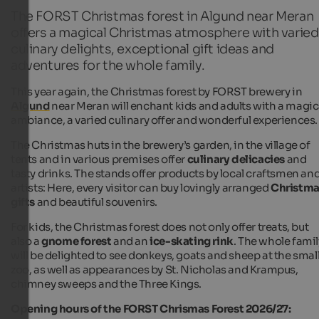
The FORST Christmas forest in Algund near Meran
offers a magical Christmas atmosphere with varied
culinary delights, exceptional gift ideas and
adventures for the whole family.
This year again, the Christmas forest by FORST brewery in
Algund
near Meran will enchant kids and adults with a magic
ambiance, a varied culinary offer and wonderful experiences.
The Christmas huts in the brewery’s garden, in the village of
tents and in various premises offer
culinary delicacies
and
tasty drinks. The stands offer products by local craftsmen an
artists: Here, every visitor can buy lovingly arranged
Christma
gifts
and beautiful souvenirs.
For kids, the Christmas forest does not only offer treats, but
also a
gnome forest
and an
ice-skating rink
.
The whole famil
will be delighted to see donkeys, goats and sheep at the smal
zoo, as well as appearances by St. Nicholas and Krampus,
chimney sweeps and the Three Kings.
Opening hours of the FORST Chrismas Forest 2026/27: