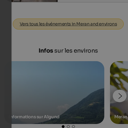
Vers tous les événements in Meran and environs
Infos
sur les environs
Informations sur Algund
Meran 