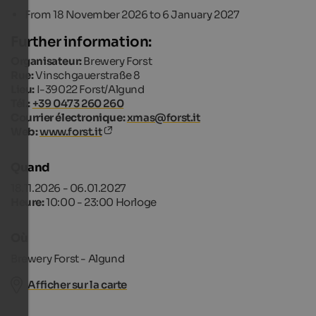
From 18 November 2026 to 6 January 2027
Further information:
Organisateur:
Brewery Forst
Rue:
Vinschgauerstraße 8
Lieu:
I-39022 Forst/Algund
Tél.:
+39 0473 260 260
Courrier électronique:
xmas@forst.it
Web:
www.forst.it
Quand
18.11.2026 - 06.01.2027
Heure:
10:00 - 23:00 Horloge
Où
Brewery Forst - Algund
Afficher sur la carte