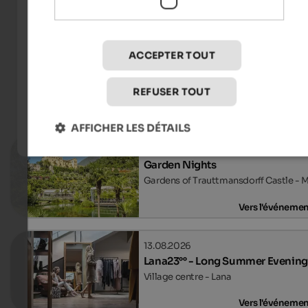
Spezialbier-Brauerei FORST
ACCEPTER TOUT
REFUSER TOUT
Événements
in Meran and environs
AFFICHER LES DÉTAILS
20.08.2026
Garden Nights
Gardens of Trauttmansdorff Castle - 
Vers l'événeme
13.08.2026
Lana23°° - Long Summer Evening
Village centre - Lana
Vers l'événeme