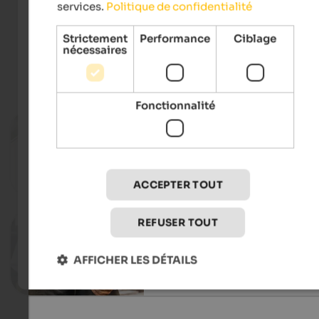
services.
Politique de confidentialité
Sellaronda Bike Day
Strictement
Performance
Ciblage
nécessaires
Événements
in Alta Badia
Fonctionnalité
24.08.2026, 30.08.2026
Badiamusica
Various locations in Val Badia - Abtei
ACCEPTER TOUT
Vers l'événeme
REFUSER TOUT
19.08.2026
Paisc en festa
St. Kassian - St. Kassian
AFFICHER LES DÉTAILS
Vers l'événeme