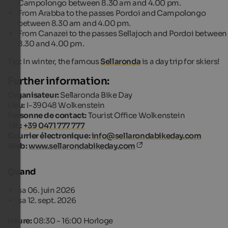
Campolongo between 8.30 am and 4.00 pm.
From Arabba to the passes Pordoi and Campolongo
between 8.30 am and 4.00 pm.
From Canazei to the passes Sellajoch and Pordoi between
8.30 and 4.00 pm.
Tip
: In winter, the famous
Sellaronda
is a day trip for skiers!
Further information:
Organisateur:
Sellaronda Bike Day
Lieu:
I-39048 Wolkenstein
Personne de contact:
Tourist Office Wolkenstein
Tél.:
+39 0471 777 777
Courrier électronique:
info@sellarondabikeday.com
Web:
www.sellarondabikeday.com
Quand
sa 06. juin 2026
sa 12. sept. 2026
Heure:
08:30 - 16:00 Horloge