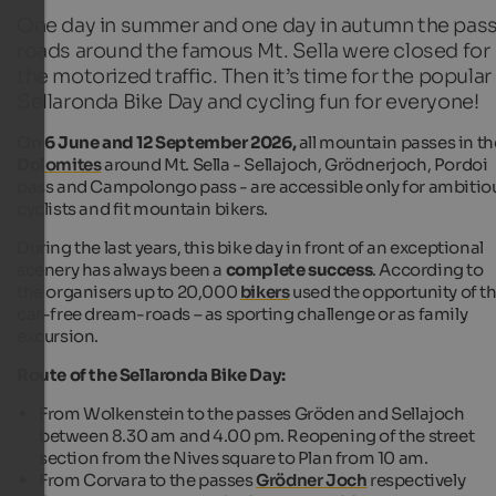
One day in summer and one day in autumn the pas
roads around the famous Mt. Sella were closed for
the motorized traffic. Then it’s time for the popular
Sellaronda Bike Day and cycling fun for everyone!
On
6 June and 12 September 2026
,
all mountain passes in th
Dolomites
around Mt. Sella - Sellajoch, Grödnerjoch, Pordoi
pass and Campolongo pass - are accessible only for ambitio
cyclists and fit mountain bikers.
During the last years, this bike day in front of an exceptional
scenery has always been a
complete success
. According to
the organisers up to 20,000
bikers
used the opportunity of t
car-free dream-roads – as sporting challenge or as family
excursion.
Route of the Sellaronda Bike Day:
From Wolkenstein to the passes Gröden and Sellajoch
between 8.30 am and 4.00 pm. Reopening of the street
section from the Nives square to Plan from 10 am.
From Corvara to the passes
Grödner Joch
respectively