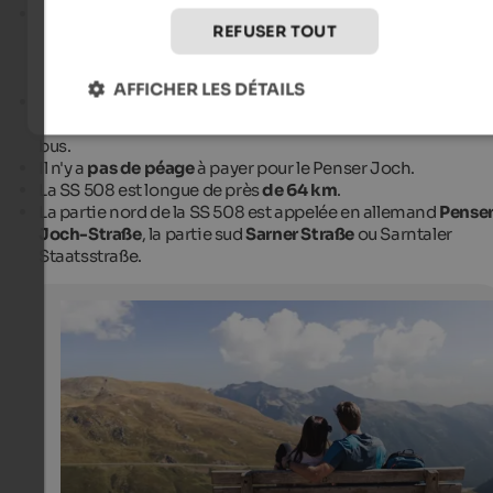
En
hiver
, la SS 508
est fermée
entre Egg et Pens. Sur
Infos
REFUSER TOUT
trafic routes de montagne et cols
, tu trouveras des
informations actuelles sur les routes de montagne et cols
ouvertes et fermées dans le Tyrol du Sud.
AFFICHER LES DÉTAILS
Entre
Vipiteno
et Pens, la circulation est interdite sur la SS
508 aux véhicules de plus de 12 m de long, à l'exception de
bus.
Il n'y a
pas de péage
à payer pour le Penser Joch.
La SS 508 est longue de près
de 64 km
.
La partie nord de la SS 508 est appelée en allemand
Pense
Joch-Straße
, la partie sud
Sarner Straße
ou Sarntaler
Staatsstraße.
View from the Penser Joch
With a bright blue sky, the view from the Penser Joch is
dream.
Tourismusgenossenschaft Sterzing Pfitsch Freienfeld