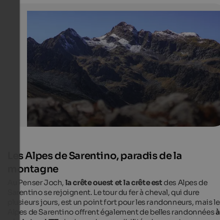
Autumn atmosphere on the Penser Joch
The mountain landscape around the Penser Joch is part
beautiful in autumn.
Unsplash | Sebastian Marx
Les Alpes de Sarentino, paradis de la
montagne
Au Penser Joch,
la crête ouest et la crête est
des Alpes de
Sarentino se rejoignent. Le tour du fer à cheval, qui dure
plusieurs jours, est un point fort pour les randonneurs, mais l
Alpes de Sarentino offrent également de belles randonnées
à