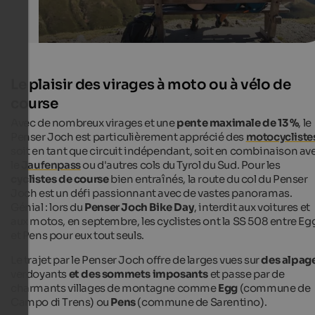
Le plaisir des virages à moto ou à vélo de
course
Avec de nombreux virages et une
pente maximale de 13 %
, le
Penser Joch est particulièrement apprécié des
motocycliste
soit en tant que circuit indépendant, soit en combinaison av
le
Jaufenpass
ou d'autres cols du Tyrol du Sud. Pour les
cyclistes de course
bien entraînés, la route du col du Penser
Joch est un défi passionnant avec de vastes panoramas.
Génial : lors du
Penser Joch Bike Day
, interdit aux voitures et
aux motos, en septembre, les cyclistes ont la SS 508 entre Eg
et Pens pour eux tout seuls.
Le trajet par le Penser Joch offre de larges vues sur
des alpag
verdoyants
et des sommets imposants
et passe par de
charmants villages de montagne comme
Egg
(commune de
Campo di Trens) ou
Pens
(commune de Sarentino).