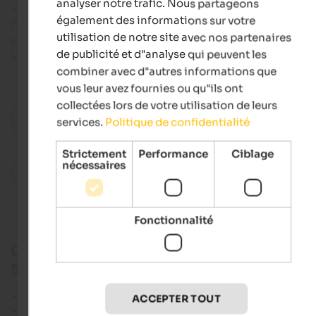
analyser notre trafic. Nous partageons
vues de rêve sur la route du col entre Vipiteno et
également des informations sur votre
Bolzano, et les randonneurs et les vététistes peuv
utilisation de notre site avec nos partenaires
explorer les alpages de la vallée de Sarentino. En hi
de publicité et d"analyse qui peuvent les
le col est fermé.
combiner avec d"autres informations que
vous leur avez fournies ou qu"ils ont
collectées lors de votre utilisation de leurs
Hôtels à Bolzano et environs
services.
Politique de confidentialité
Strictement
Performance
Ciblage
nécessaires
Appartements de vacances à Bolzano et
environs
Fonctionnalité
Données et faits sur le Penser Joch & la SS
508
Le Penser Joch se situe à
2.211 m
d'altitude.
ACCEPTER TOUT
Il relie la
Valle Isarco
à la
vallée de Sarentino
.