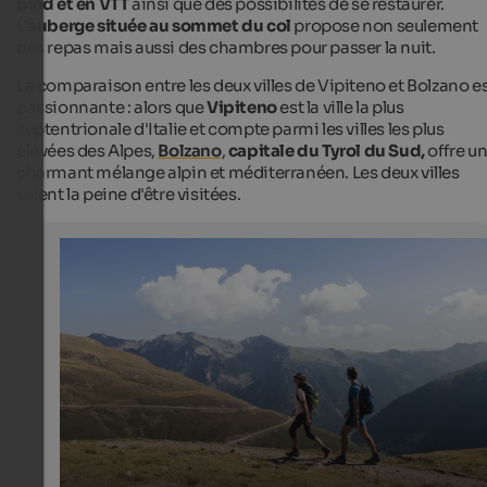
pied et en VTT
ainsi que des possibilités de se restaurer.
L'
auberge située au sommet du col
propose non seulement
des repas mais aussi des chambres pour passer la nuit.
La comparaison entre les deux villes de Vipiteno et Bolzano e
passionnante : alors que
Vipiteno
est la ville la plus
septentrionale d'Italie et compte parmi les villes les plus
élevées des Alpes,
Bolzano
,
capitale du Tyrol du Sud,
offre u
charmant mélange alpin et méditerranéen. Les deux villes
valent la peine d'être visitées.
Hiking paradise Penser Joch
The mountain landscape of the Sarntal Alps on the Pen
Joch offers a variety of hiking tours.
Tourismusgenossenschaft Sterzing Pfitsch Freienfeld