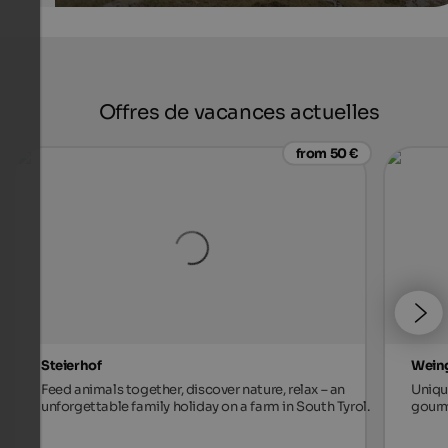
Offres de vacances actuelles
from 50 €
Steierhof
Weing
Feed animals together, discover nature, relax – an
Unique
unforgettable family holiday on a farm in South Tyrol.
gourm