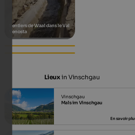
Sentiers de Waal dans le Val
Venosta
Jeux de chevaliers du Tyrol
du Sud
Accommodations in
Schluderns
Lieux
in Vinschgau
Mals im Vinschgau