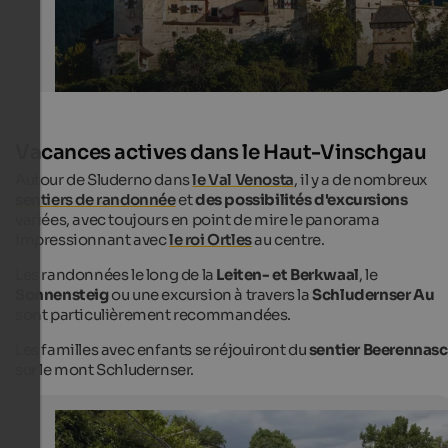
Vacances actives dans le Haut-Vinschgau
Autour de Sluderno dans
le Val Venosta
, il y a de nombreux
sentiers de randonnée
et
des possibilités d'excursions
variées, avec toujours en point de mire le panorama
impressionnant avec
le roi Ortles
au centre.
Les randonnées le long de la
Leiten- et Berkwaal
, le
Sonnensteig
ou une excursion à travers la
Schludernser Au
sont particulièrement recommandées.
Les familles avec enfants se réjouiront du
sentier Beerennas
sur le mont Schludernser.
"Waalweg" path in South Tyrol
The popular "Waalwege" paths are winding across fores