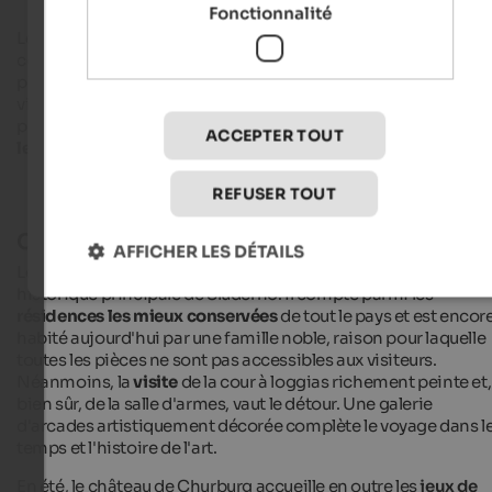
Fonctionnalité
Le
petit village ensoleillé
de Sluderno lui-même séduit par s
centre-ville qui vaut la peine d'être vu et dans lequel on trouve
plusieurs auberges accueillantes et des bars sympathiques. L
village, qui compte près de 2.000 habitants, est
particulièrement recommandé aux
amateurs de culture
, ma
ACCEPTER TOUT
les vacanciers actifs
y trouveront également leur compte.
REFUSER TOUT
Curiosités à Sluderno
AFFICHER LES DÉTAILS
Le
château de Churburg
est sans aucun doute l'attraction
historique principale de Sluderno. Il compte parmi les
résidences les mieux conservées
de tout le pays et est encor
habité aujourd'hui par une famille noble, raison pour laquelle
toutes les pièces ne sont pas accessibles aux visiteurs.
Néanmoins, la
visite
de la cour à loggias richement peinte et,
bien sûr, de la salle d'armes, vaut le détour. Une galerie
d'arcades artistiquement décorée complète le voyage dans l
temps et l'histoire de l'art.
En été, le château de Churburg accueille en outre les
jeux de