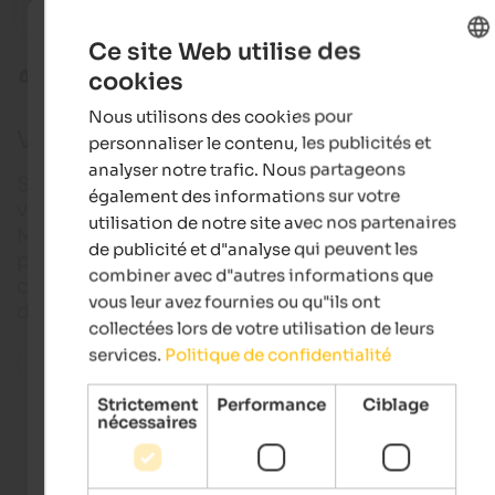
Hotel Theiner
Holidays in the middle of nature | at Reschen pass in
Vinschgau
Ce site Web utilise des
cookies
Val Venosta
Sluderno
ENGLISH
Nous utilisons des cookies pour
FRENCH
Vacances à Schluderno
personnaliser le contenu, les publicités et
analyser notre trafic. Nous partageons
Schluderno, dans le Haut-Vinschgau, est un petit
également des informations sur votre
village pittoresque situé à la sortie de la vallée de
utilisation de notre site avec nos partenaires
Matscher. L'imposant château de Churburg, qui
de publicité et d"analyse qui peuvent les
possède la plus grande collection d'armures de
combiner avec d"autres informations que
chevaliers que l'on puisse trouver en Europe, trône
vous leur avez fournies ou qu"ils ont
dessus, tel un grand gardien.
collectées lors de votre utilisation de leurs
services.
Politique de confidentialité
Toutes les localités de la région
Strictement
Performance
Ciblage
nécessaires
Accommodations in Schluderns