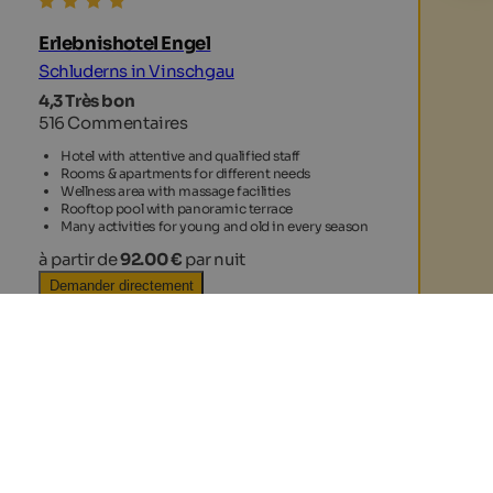
Erlebnishotel Engel
Schluderns in Vinschgau
4,3 Très bon
516 Commentaires
Hotel with attentive and qualified staff
Rooms & apartments for different needs
Wellness area with massage facilities
Rooftop pool with panoramic terrace
Many activities for young and old in every season
à partir de
92.00 €
par nuit
Demander directement
Dernières recommandations
Commentaire
5 / 5