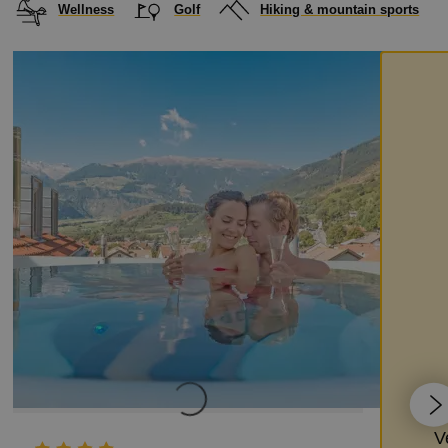
Wellness
Golf
Hiking & mountain sports
V