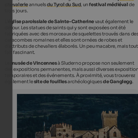
chevalerie
annuels
du Tyrol du Sud
, un
festival médiéval
de
trois jours.
L'
église paroissiale de Sainte-Catherine
vaut également le
détour. Les statues de saints qui y sont exposées ont été
fabriquées avec des morceaux de squelettes trouvés dans de
catacombes romaines et elles sont ornées de robes et
d'attributs de chevaliers élaborés. Un peu macabre, mais tout
fait fascinant.
Le
musée de Vincennes
à Sluderno propose non seulement
des expositions permanentes, mais aussi diverses expositio
temporaires et des événements. À proximité, vous trouverez
également le
site de fouilles
archéologiques
de Ganglegg
.
Churburg Castle in Schluderns
Churburg/Coira Castle home the largest private armory
fabulous gallery.
Internet Consulting - Patrick Kammerlander