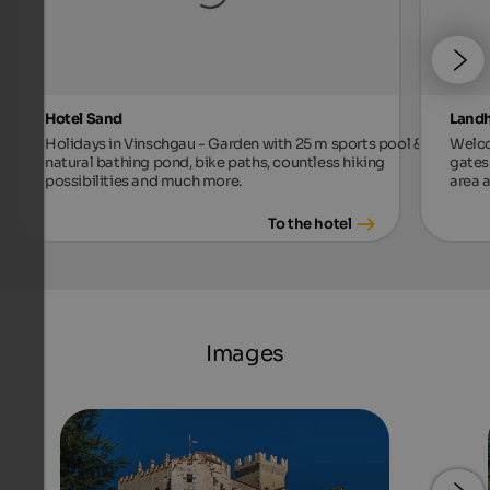
Hotel Sand
Landh
Holidays in Vinschgau - Garden with 25 m sports pool &
Welco
natural bathing pond, bike paths, countless hiking
gates 
possibilities and much more.
area a
To the hotel
Images