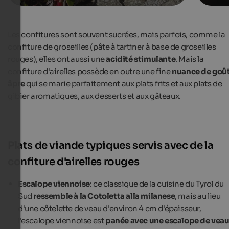
Les confitures sont souvent sucrées, mais parfois, comme la
confiture de groseilles (pâte à tartiner à base de groseilles
rouges), elles ont aussi une
acidité stimulante
. Mais la
confiture d'airelles possède en outre une fine
nuance de goû
âpre
qui se marie parfaitement aux plats frits et aux plats de
gibier aromatiques, aux desserts et aux gâteaux.
Plats de viande typiques servis avec de la
confiture d'airelles rouges
Escalope viennoise
: ce classique de la cuisine du Tyrol du
Sud
ressemble à la Cotoletta alla milanese
, mais au lieu
d'une côtelette de veau d'environ 4 cm d'épaisseur,
l'escalope viennoise est
panée avec une escalope de vea