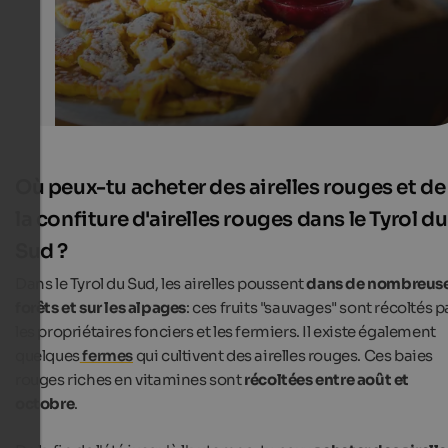
Où peux-tu acheter des airelles rouges et de
la confiture d'airelles rouges dans le Tyrol du
Sud ?
Dans le Tyrol du Sud, les airelles poussent
dans de nombreus
forêts et sur les alpages
: ces fruits "sauvages" sont récoltés p
les propriétaires fonciers et les fermiers. Il existe également
quelques
fermes
qui cultivent des airelles rouges. Ces baies
rouges riches en vitamines sont
récoltées
entre août et
octobre
.