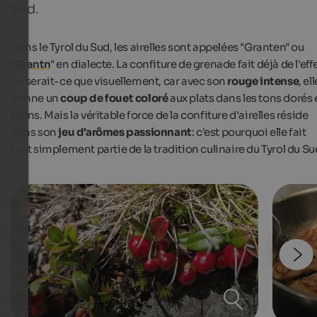
Sud.
Dans le Tyrol du Sud, les airelles sont appelées "Granten" ou
"
Grantn
" en dialecte. La confiture de grenade fait déjà de l'effe
ne serait-ce que visuellement, car avec son
rouge intense
, ell
donne un
coup de fouet coloré
aux plats dans les tons dorés 
bruns. Mais la véritable force de la confiture d'airelles réside
dans son
jeu d'arômes passionnant
: c'est pourquoi elle fait
tout simplement partie de la tradition culinaire du Tyrol du Su