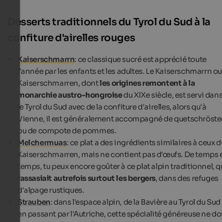
Desserts traditionnels du Tyrol du Sud à la
confiture d'airelles rouges
Kaiserschmarrn
: ce classique sucré est apprécié toute
l'année par les enfants et les adultes. Le Kaiserschmarrn o
Kaiserschmarren, dont
les origines remontent à la
monarchie austro-hongroise
du XIXe siècle, est servi dan
le Tyrol du Sud avec de la confiture d'airelles, alors qu'à
Vienne, il est généralement accompagné de quetschröste
ou de compote de pommes.
Melchermuas
: ce plat a des ingrédients similaires à ceux d
Kaiserschmarren, mais ne contient pas d'œufs. De temps 
temps, tu peux encore goûter à ce plat alpin traditionnel, q
rassasiait autrefois surtout les bergers
, dans des refuges
d'alpage rustiques.
Strauben
: dans l'espace alpin, de la Bavière au Tyrol du Sud
en passant par l'Autriche, cette spécialité généreuse ne do