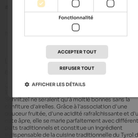
Blog
Confiture d'airelles rouges
Fonctionnalité
Temps de lecture env.
11
minutes
02. octobre 20
ACCEPTER TOUT
La confiture d'airelles : un délice polyval
REFUSER TOUT
et traditionnel
AFFICHER LES DÉTAILS
Qu'elles soient sucrées ou salées, les spécialités d
Tyrol du Sud comme les Strauben ou les Wiener
Schnitzel ne seraient qu'à moitié bonnes sans la
confiture d'airelles. Grâce à l'association d'une
douceur fruitée, d'une acidité rafraîchissante et d'
note âpre, elle se marie parfaitement avec différen
plats traditionnels et constitue un ingrédient
indispensable de la cuisine traditionnelle du Tyrol 