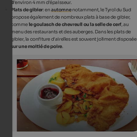
d
'environ 4 mm d'épaisseur.
Plats de gibier
: en
automne
notamment, le Tyrol du Sud
propose également de nombreux plats à base de gibier,
comme
le goulasch de chevreuil ou la selle de cerf
, au
menu des restaurants et des auberges. Dans les plats de
gibier, la confiture d'airelles est souvent joliment disposée
sur une moitié de poire
.
Cowberry Jam
In South Tyrol, Wiener schnitzel is usually served with ro
potatoes and cowberry jam.
Unsplash