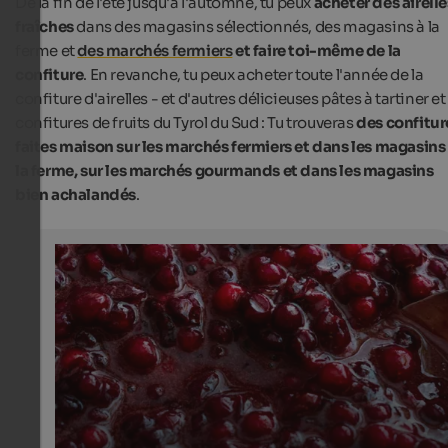
De la fin de l'été jusqu'à l'automne, tu peux
acheter des airelle
fraîches
dans des magasins sélectionnés, des magasins à la
ferme et
des marchés fermiers
et faire toi-même de la
confiture
. En revanche, tu peux acheter toute l'année de la
confiture d'airelles - et d'autres délicieuses pâtes à tartiner et
confitures de fruits du Tyrol du Sud : Tu trouveras
des confitur
faites maison
sur les marchés fermiers et dans les magasins
la ferme, sur les marchés gourmands et dans les magasins
bien achalandés
.
Cowberry Jam
Homemade cowberry jam is sold at farmers' markets a
shops.
Unsplash