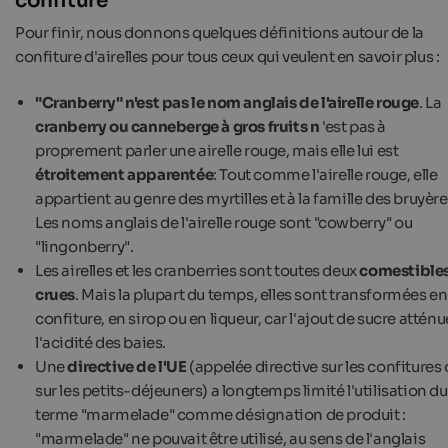
confiture
Pour finir, nous donnons quelques définitions autour de la
confiture d'airelles pour tous ceux qui veulent en savoir plus :
"Cranberry" n'est pas le nom anglais de l'airelle rouge
. La
cranberry ou canneberge à gros fruits n
'est pas à
proprement parler une airelle rouge, mais elle lui est
étroitement
apparentée
: Tout comme l'airelle rouge, elle
appartient au genre des myrtilles et à la famille des bruyère
Les noms anglais de l'airelle rouge sont "cowberry" ou
"lingonberry".
Les airelles et les cranberries sont toutes deux
comestible
crues
. Mais la plupart du temps, elles sont transformées en
confiture, en sirop ou en liqueur, car l'ajout de sucre atténu
l'acidité des baies.
Une
directive de l'UE
(appelée directive sur les confitures
sur les petits-déjeuners) a longtemps limité l'utilisation du
terme "marmelade" comme désignation de produit :
"marmelade" ne pouvait être utilisé, au sens de l'anglais