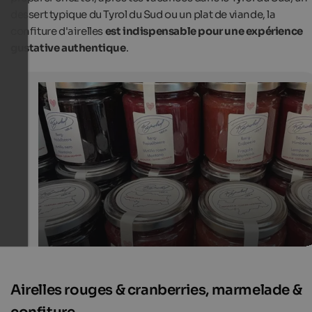
dessert typique du Tyrol du Sud ou un plat de viande, la
confiture d'airelles
est indispensable pour une expérience
gustative authentique
.
Cowberry Jam
Cranberry jam and other fruit spreads from South Tyrol 
delicious holiday souvenir.
Internet Consulting
Airelles rouges & cranberries, marmelade &