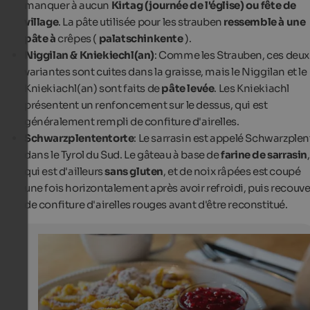
manquer à aucun
Kirtag (journée de l'église) ou fête de
village
. La pâte utilisée pour les strauben
ressemble à une
pâte à
crêpes (
palatschinkente
).
Niggilan & Kniekiechl(an)
: Comme les Strauben, ces deux
variantes sont cuites dans la graisse, mais le Niggilan et le
Kniekiachl(an) sont faits de
pâte levée
. Les Kniekiachl
présentent un renfoncement sur le dessus, qui est
généralement rempli de confiture d'airelles.
Schwarzplententorte
: Le sarrasin est appelé Schwarzplen
dans le Tyrol du Sud. Le gâteau à base de
farine de sarrasin
,
qui est d'ailleurs
sans gluten
, et de noix râpées est coupé
une fois horizontalement après avoir refroidi, puis recouve
de confiture d'airelles rouges avant d'être reconstitué.
Kaiserschmarrn
The Kaiserschmarrn is a sweet dish served with cranber
Ideal for a delicious afternoon snack!
Associazione Turistica Val Senales/Helmuth Rier