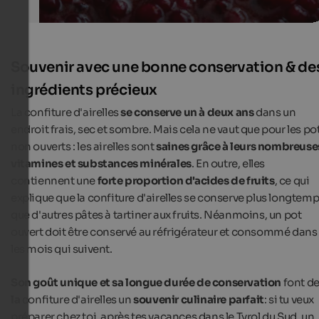
Souvenir avec une bonne conservation & de
ingrédients précieux
La confiture d'airelles
se conserve un à deux ans
dans un
endroit frais, sec et sombre. Mais cela ne vaut que pour les po
non ouverts : les airelles sont
saines grâce à leurs nombreuse
vitamines et substances minérales
. En outre, elles
contiennent une
forte proportion d'acides de fruits
, ce qui
explique que la confiture d'airelles se conserve plus longtem
que d'autres pâtes à tartiner aux fruits. Néanmoins, un pot
ouvert doit être conservé au réfrigérateur et consommé dans
les mois qui suivent.
Son goût unique et sa longue durée de conservation
font d
la
confiture d'airelles un
souvenir culinaire parfait
: si tu veux
préparer chez toi, après tes vacances dans le Tyrol du Sud, un