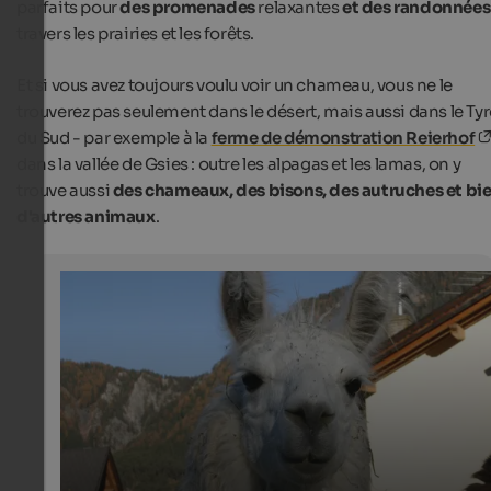
parfaits pour
des promenades
relaxantes
et des randonnées
travers les prairies et les forêts.
Et si vous avez toujours voulu voir un chameau, vous ne le
trouverez pas seulement dans le désert, mais aussi dans le Tyr
du Sud - par exemple à la
ferme de démonstration Reierhof
dans la vallée de Gsies : outre les alpagas et les lamas, on y
trouve aussi
des chameaux, des bisons, des autruches et bi
d'autres animaux
.
Lama
The animals can be found in several South Tyrolean far
Internet Consulting