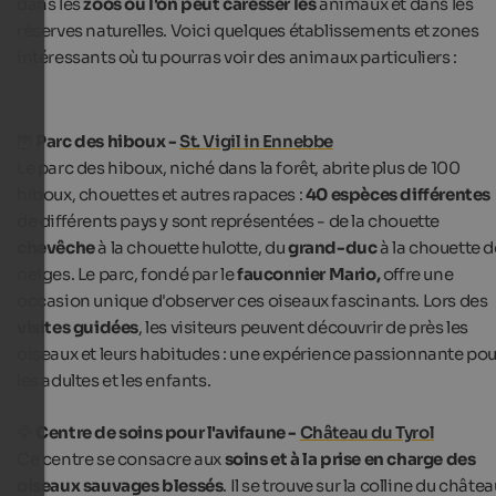
dans les
zoos où l'on peut caresser les
animaux et dans les
réserves naturelles. Voici quelques établissements et zones
intéressants où tu pourras voir des animaux particuliers :
🦉
Parc des hiboux -
St. Vigil in Ennebbe
Le parc des hiboux, niché dans la forêt, abrite plus de 100
hiboux, chouettes et autres rapaces :
40 espèces différentes
de différents pays y sont représentées - de la chouette
chevêche
à la chouette hulotte, du
grand-duc
à la chouette d
neiges. Le parc, fondé par le
fauconnier Mario,
offre une
occasion unique d'observer ces oiseaux fascinants. Lors des
visites guidées
, les visiteurs peuvent découvrir de près les
oiseaux et leurs habitudes : une expérience passionnante pou
les adultes et les enfants.
🦅
Centre de soins pour l'avifaune -
Château du Tyrol
Ce centre se consacre aux
soins et à la prise en charge des
oiseaux sauvages blessés
. Il se trouve sur la colline du châte