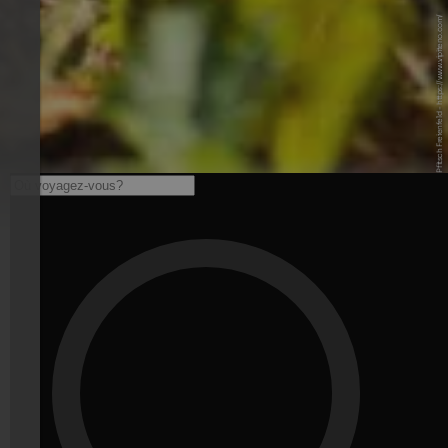
© TG Sterzing Pfitsch Freienfeld - https://www.vipiteno.com/