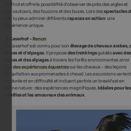
de Tirol et offre la possibilité d'observer de près des aigles et
des vautours, des faucons et des buses. Lors des
spectacles 
vol
, tu peux admirer différents
rapaces en action
: une
expérience unique.
🦙
Kaserhof -
Renon
Le Kaserhof est connu pour son
élevage de chevaux arabes, 
lamas et d'alpagas
. Il propose
des trekkings
guidés
avec de
lamas et des alpagas
à travers les forêts environnantes ainsi
que
des expériences équestres
sur les chevaux - des leçons
d'équitation aux promenades à cheval. Les excursions varien
en durée et en difficulté et incluent parfois un breakfast en
pleine nature : des expériences magnifiques,
idéales pour le
familles et les amoureux des animaux
.
Experiences with animals - Gufyland
A demonstration at the Centre for the Recovery of Wo
Birds of Prey at Castel Tirolo.