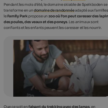
Pendant les mois d'été, le domaine skiable de Speikboden se
transforme en un
domaine de randonnée
adapté aux familles 
le
Family Park
propose un
zoo où l'on peut caresser des lapin
des poules, des veaux et des poneys
. Les animaux sont
confiants et les enfants peuvent les caresser et les nourrir.
Petting Zoo in the Hiking Area Speikboden
You can find cats and rabbits, goats and calves, chicke
ducks in the Pettin zoo in the Family Park Speikboden.
Speikboden AG | KONI Studios
Que ce soit en
faisant du trekking avec des lamas
, en