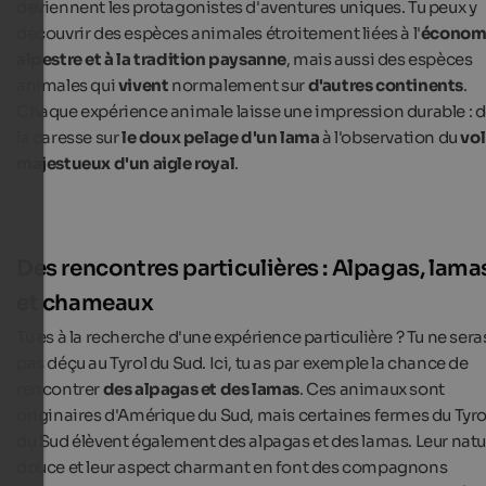
deviennent les protagonistes d'aventures uniques. Tu peux y
découvrir des espèces animales étroitement liées à l'
économ
alpestre et à la tradition paysanne
, mais aussi des espèces
animales qui
vivent
normalement sur
d'autres continents
.
Chaque expérience animale laisse une impression durable : 
la caresse sur
le doux pelage d'un lama
à l'observation du
vol
majestueux d'un aigle royal
.
Des rencontres particulières : Alpagas, lama
et chameaux
Tu es à la recherche d'une expérience particulière ? Tu ne sera
pas déçu au Tyrol du Sud. Ici, tu as par exemple la chance de
rencontrer
des alpagas et des lamas
. Ces animaux sont
originaires d'Amérique du Sud, mais certaines fermes du Tyro
du Sud élèvent également des alpagas et des lamas. Leur natu
douce et leur aspect charmant en font des compagnons