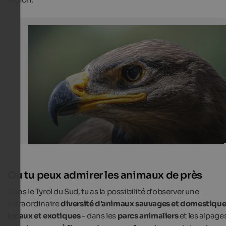
Gufyland - Raptors & owls live
Experience raprors & owls live at Tyrol Castle in Dorf Tiro
Gufyland - Daniel Pichler
Où tu peux admirer les animaux de près
Dans le Tyrol du Sud, tu as la possibilité d'observer une
extraordinaire
diversité d'animaux sauvages et domestique
locaux et exotiques
- dans les
parcs animaliers
et les alpage