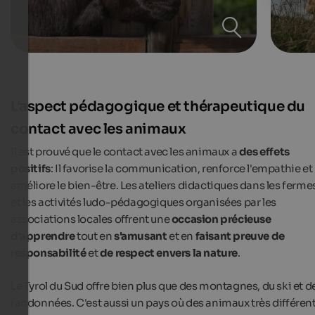
L'aspect pédagogique et thérapeutique du
contact avec les animaux
Il est prouvé que le contact avec les animaux a
des effets
positifs
: Il favorise la communication, renforce l'empathie et
améliore le bien-être. Les ateliers didactiques dans les ferme
et les activités ludo-pédagogiques organisées par les
associations locales offrent une
occasion précieuse
d'apprendre
tout en
s'amusant
et en
faisant preuve de
responsabilité
et
de respect envers la nature
.
Le Tyrol du Sud offre bien plus que des montagnes, du ski et d
randonnées. C'est aussi un pays où des animaux très différen