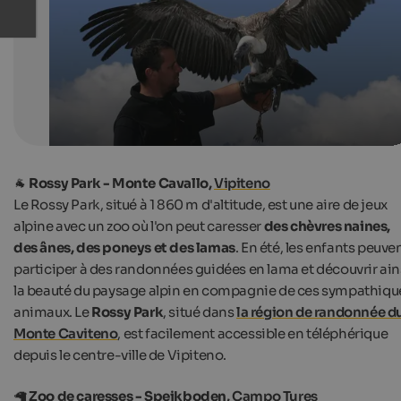
Pflegezentrum für Vogelfauna
🐐
Rossy Park - Monte Cavallo,
Vipiteno
Le Rossy Park, situé à 1 860 m d'altitude, est une aire de jeux
alpine avec un zoo où l'on peut caresser
des chèvres naines,
des ânes, des poneys et des lamas
. En été, les enfants peuve
participer à des randonnées guidées en lama et découvrir ain
la beauté du paysage alpin en compagnie de ces sympathiqu
animaux. Le
Rossy Park
, situé dans
la région de randonnée d
Monte Caviteno
, est facilement accessible en téléphérique
depuis le centre-ville de Vipiteno.
🦙
Zoo de caresses - Speikboden,
Campo Tures