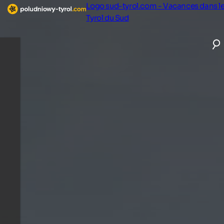
Logo sud-tyrol.com - Vacances dans l
Tyrol du Sud