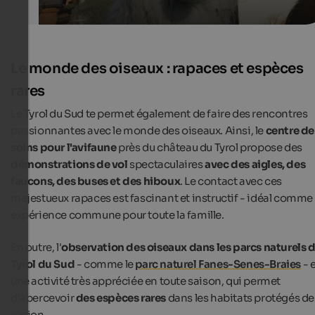
Le monde des oiseaux : rapaces et espèces
rares
Le Tyrol du Sud te permet également de faire des rencontres
passionnantes avec le monde des oiseaux. Ainsi, le
centre de
soins pour l'avifaune
près du château du Tyrol propose des
démonstrations de vol
spectaculaires
avec des aigles, des
faucons, des buses et des hiboux
. Le contact avec ces
majestueux rapaces est fascinant et instructif - idéal comme
expérience commune pour toute la famille.
En outre, l'
observation des oiseaux dans les parcs naturels 
Tyrol du Sud
- comme le
parc naturel Fanes-Senes-Braies
- 
une activité très appréciée en toute saison, qui permet
d'apercevoir
des espèces rares
dans les habitats protégés de 
région.