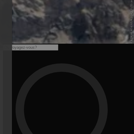
© ADRENALINE X-TREME ADVENTURES GROUP LTD - adrenalineadventures.it