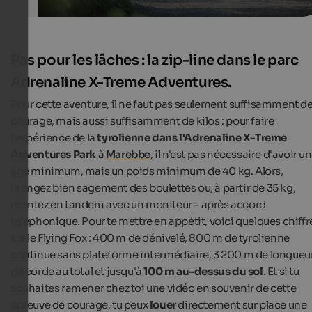
Pas pour les lâches : la zip-line dans le parc
Adrenaline X-Treme Adventures.
Pour cette aventure, il ne faut pas seulement suffisamment d
courage, mais aussi suffisamment de kilos : pour faire
l'expérience de la
tyrolienne dans l'Adrenaline X-Treme
Adventures Park
à
Marebbe
, il n'est pas nécessaire d'avoir un
âge minimum, mais un poids minimum de 40 kg. Alors,
mangez bien sagement des boulettes ou, à partir de 35 kg,
montez en tandem avec un moniteur - après accord
téléphonique. Pour te mettre en appétit, voici quelques chiffr
sur le Flying Fox : 400 m de dénivelé, 800 m de tyrolienne
continue sans plateforme intermédiaire, 3 200 m de longueu
de corde au total et jusqu'à
100 m au-dessus du sol
. Et si tu
souhaites ramener chez toi une vidéo en souvenir de cette
épreuve de courage, tu peux
louer
directement sur place une