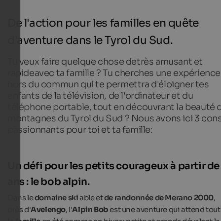
De l'action pour les familles en quête
d'aventure dans le Tyrol du Sud.
Tu veux
faire
quelque chose
de
très amusant et
rapide
avec ta famille
? Tu cherches une expérience
hors du commun qui te permettra d'éloigner tes
enfants de la télévision, de l'ordinateur et du
téléphone portable, tout en découvrant la beauté 
montagnes du Tyrol du Sud ? Nous avons ici
3 cons
passionnants
pour toi et ta famille
:
Un défi pour les petits courageux à partir de
ans : le bob alpin.
Dans le
domaine ski
able et
de randonnée de Merano 2000
,
près d'
Avelengo
, l'
Alpin Bob
est une aventure qui attend tou