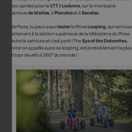
pistes rapides pour le
VTT
à
Ladurno
, sur la montagne
d'aventure
de Watles
, à
Planales
et à
Senales
.
Sur le Plose, tu peux aussi
tester
le Plose
Looping
, qui se trou
directement à la station supérieure de la télécabine du Plose.
Attache ta ceinture et c'est parti ! The
Eye of the Dolomites
,
comme on appelle aussi ce looping, est probablement le plus
haut tour de vélo à 360° du monde !
Mountaincarts at Plose ski & hiking area
A rapid descent with mountain carts is fun for both kid
adults.
Plose - Helmut Moling