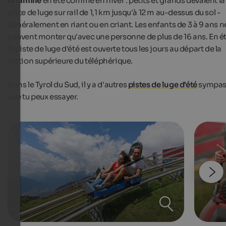
la famille
en été comme en hiver : petits et grands dévalent la
piste de luge sur rail de 1,1 km jusqu'à 12 m au-dessus du sol -
généralement en riant ou en criant. Les enfants de 3 à 9 ans n
peuvent monter qu'avec une personne de plus de 16 ans. En ét
la piste de luge d'été est ouverte tous les jours au départ de la
station supérieure du téléphérique.
Dans le Tyrol du Sud, il y a d'autres
pistes de luge d'été
sympa
que tu peux essayer.