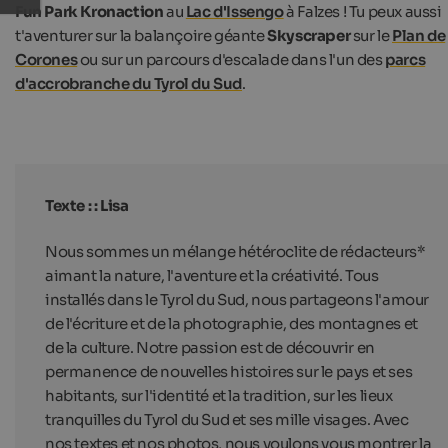
Fun Park Kronaction
au
Lac d'Issengo
à Falzes ! Tu peux aussi
t'aventurer sur la balançoire géante
Skyscraper
sur le
Plan de
Corones
ou sur un parcours d'escalade dans l'un des
parcs
d'accrobranche du Tyrol du Sud
.
Texte : : Lisa
Nous sommes un mélange hétéroclite de rédacteurs*
aimant la nature, l'aventure et la créativité. Tous
installés dans le Tyrol du Sud, nous partageons l'amour
de l'écriture et de la photographie, des montagnes et
de la culture. Notre passion est de découvrir en
permanence de nouvelles histoires sur le pays et ses
habitants, sur l'identité et la tradition, sur les lieux
tranquilles du Tyrol du Sud et ses mille visages. Avec
nos textes et nos photos, nous voulons vous montrer la