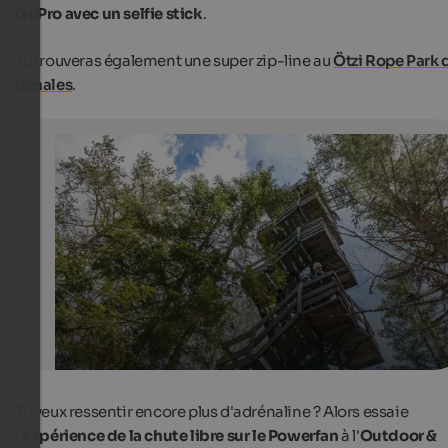
GoPro avec un selfie stick
.
Tu trouveras également une super zip-line au
Ötzi Rope Park 
Senales
.
Zip Line Adrenaline X-Treme Adventures
Thrill and adventure in the middle of the South Tyrolean
Dolomites: The Adrenaline X-Treme Adventures Park in 
Vigil in Enneberg offers a 3.2 km long zipline.
Adrenaline X-treme Adventures
Tu veux ressentir encore plus d'adrénaline ? Alors essaie
l'
expérience de la chute libre sur le Powerfan
à l'
Outdoor &