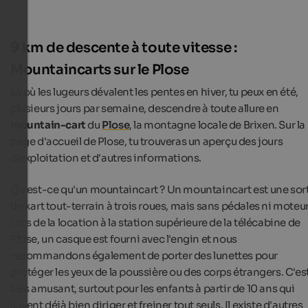
9 km de descente à toute vitesse :
Mountaincarts sur le Plose
Là où les lugeurs dévalent les pentes en hiver, tu peux en été,
plusieurs jours par semaine, descendre à toute allure en
mountain-cart
du
Plose
, la montagne locale de Brixen. Sur la
page d'accueil de Plose, tu trouveras un aperçu des jours
d'exploitation et d'autres informations.
Qu'est-ce qu'un mountaincart ? Un mountaincart est une sor
de kart tout-terrain à trois roues, mais sans pédales ni moteur
Lors de la location à la station supérieure de la télécabine de
Plose, un casque est fourni avec l'engin et nous
recommandons également de porter des lunettes pour
protéger les yeux de la poussière ou des corps étrangers. C'es
très amusant, surtout pour les enfants à partir de 10 ans qui
savent déjà bien diriger et freiner tout seuls. Il existe d'autres