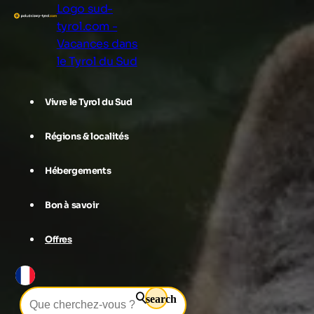
Logo sud-
tyrol.com -
Vacances dans
le Tyrol du Sud
Vivre le Tyrol du Sud
Régions & localités
Hébergements
Bon à savoir
Offres
search