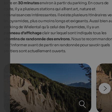
terre en
30 minutes
environ à partir du parking. En cours de
route, il y a plusieurs stations qui allient art, nature et
connaissances intéressantes. Il existe plusieurs itinéraires ve
les pyramides, plus ou moins longs et exigeants. Aussi bien a
parking de Wielental qu'à celui des Pyramides, il y a un
panneau d'affichage
clair sur lequel sont indiqués tous les
chemins de randonnée des environs
. Nous te recommando
de t'informer avant de partir en randonnée pour savoir quels
sentiers sont actuellement ouverts.