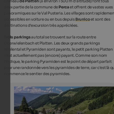
hameau
de Platten
(à environ 1 500 m d'altitude) font tous
deux partie de la commune de
Perca
et offrent de vastes vues
panoramiques sur le Val Pusteria. Les villages sont rapideme
accessibles en voiture ou en bus depuis
Brunico
et sont des
destinations d'excursion très appréciées.
Trois parkings
au total se trouvent sur la route entre
Oberwielenbach et Platten. Les deux grands parkings
Wielental et Pyramiden sont payants, le petit parking Platten
n'est actuellement pas (encore) payant. Comme son nom
l'indique, le parking Pyramiden est le point de départ parfait
pour une randonnée vers les pyramides de terre, car c'est là q
commence le sentier des pyramides.
Earth Pyramids Percha
View of the village of Oberwielenbach, a fraction of Per
Tourismusverein Bruneck Kronplatz Tourismus