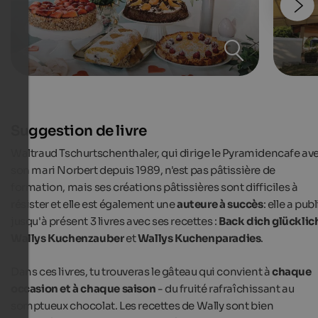
Suggestion de livre
Waltraud Tschurtschenthaler, qui dirige le Pyramidencafe av
son mari Norbert depuis 1989, n'est pas pâtissière de
formation, mais ses créations pâtissières sont difficiles à
résister et elle est également une
auteure à succès
: elle a publ
jusqu'à présent 3 livres avec ses recettes :
Back dich glücklic
Wallys Kuchenzauber
et
Wallys Kuchenparadies
.
Dans ces livres, tu trouveras le gâteau qui convient à
chaque
occasion et à chaque saison
- du fruité rafraîchissant au
somptueux chocolat. Les recettes de Wally sont bien