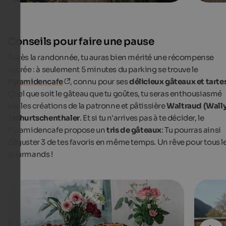
Conseils pour faire une pause
Après la randonnée, tu auras bien mérité une récompense
sucrée : à seulement 5 minutes du parking se trouve le
Pyramidencafe
, connu pour ses
délicieux gâteaux et tarte
Quel que soit le gâteau que tu goûtes, tu seras enthousiasmé
par les créations de la patronne et pâtissière
Waltraud (Wally
Tschurtschenthaler
. Et si tu n'arrives pas à te décider, le
Pyramidencafe propose un
tris de gâteaux
: Tu pourras ainsi
déguster 3 de tes favoris en même temps. Un rêve pour tous l
gourmands !