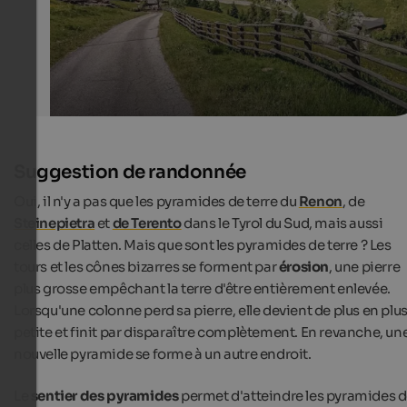
Suggestion de randonnée
Oui, il n'y a pas que les pyramides de terre du
Renon
, de
Steinepietra
et
de Terento
dans le Tyrol du Sud, mais aussi
celles de Platten. Mais que sont les pyramides de terre ? Les
tours et les cônes bizarres se forment par
érosion
, une pierre
plus grosse empêchant la terre d'être entièrement enlevée.
Lorsqu'une colonne perd sa pierre, elle devient de plus en plu
petite et finit par disparaître complètement. En revanche, un
nouvelle pyramide se forme à un autre endroit.
Le
sentier des pyramides
permet d'atteindre les pyramides 