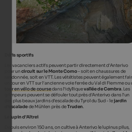
Défis sportifs
Les vacanciers actifs peuvent partir directement d'Anterivo
pour un
circuit sur le Monte Corno
- soit en chaussures de
randonnée, soit en VTT. Les vététistes peuvent également fai
un tour en VTT sur l'ancienne voie ferrée du Val di Fiemme ou
tour en vélo de course
dans l'idyllique
vallée de Cembra
. Les
grimpeurs peuvent se défouler tout près d'Anterivo dans l'un
des plus beaux
jardins d'escalade du Tyrol du Sud
- le
jardin
d'escalade
de Mühlen près de
Truden
.
Le lupin d'Altrei
Depuis environ 150 ans, on cultive à Anterivo le lupinus pilus,