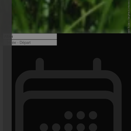
© Tourismusverein Truden / Siegfried Unterkircher - www.trudnerhorn.com