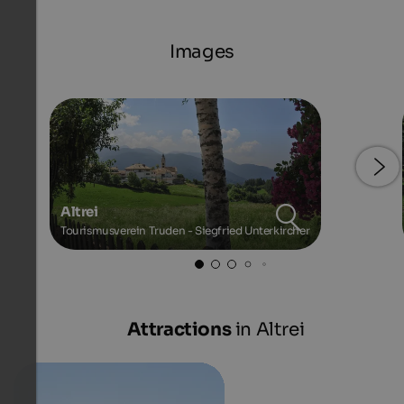
Images
Altrei
Tourismusverein Truden - Siegfried Unterkircher
Attractions
in Altrei