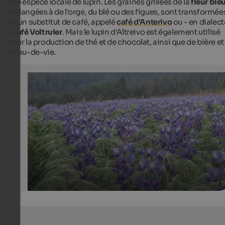
une espèce locale de lupin. Les graines grillées de la
fleur ble
mélangées à de l'orge, du blé ou des figues, sont transformée
en un substitut de café, appelé
café d'Anterivo
ou - en dialect
-
café Voltruier
. Mais le lupin d'Altreivo est également utilisé
pour la production de thé et de chocolat, ainsi que de bière et
d'eau-de-vie.
Coffee from Altrei
Aus Lupine einen Kaffee machen, ja das ist möglich und
1887 tradition in Altrei.
Verein der Altreier Lupinenkaffee-Anbauer