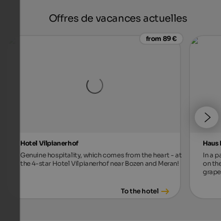
Offres de vacances actuelles
from 89 €
Hotel Vilpianerhof
Haus 
Genuine hospitality, which comes from the heart - at
In a p
the 4-star Hotel Vilpianerhof near Bozen and Meran!
on th
grape
To the hotel