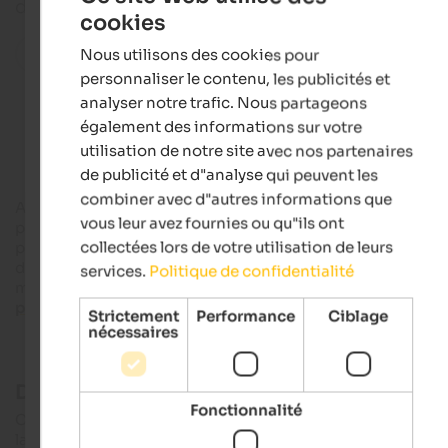
de la nature et - malgré l'altitude - un climat doux.
cookies
ENGLISH
Toutes les localités de la région
Nous utilisons des cookies pour
FRENCH
personnaliser le contenu, les publicités et
analyser notre trafic. Nous partageons
Accommodations in Altrei
également des informations sur votre
utilisation de notre site avec nos partenaires
de publicité et d"analyse qui peuvent les
combiner avec d"autres informations que
Anterivo est la seule
commune de la vallée de Fleims
à faire
vous leur avez fournies ou qu"ils ont
partie du Tyrol du Sud et non du Trentin. Une route sinueuse
collectées lors de votre utilisation de leurs
part d'
Ora
et monte par le col de San Lugano jusqu'à ce villag
de montagne pittoresque, situé sur une terrasse de moyenne
services.
Politique de confidentialité
montagne, qui offre des vues de rêve sur les
Dolomites,
patrimoine naturel mondial de l'UNESCO
.
Strictement
Performance
Ciblage
nécessaires
Dans le parc naturel de Trudner Corno
Fonctionnalité
C'est dans le
parc naturel de Monte Corno
que les amoureux 
la nature trouveront la faune et la flore les plus diversifiées de