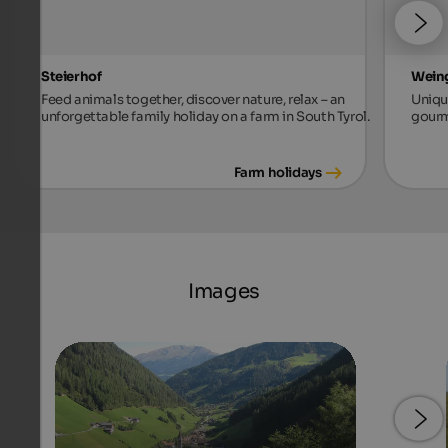
Steierhof
Weing
Feed animals together, discover nature, relax – an
Unique
unforgettable family holiday on a farm in South Tyrol.
gourm
Farm holidays
Images