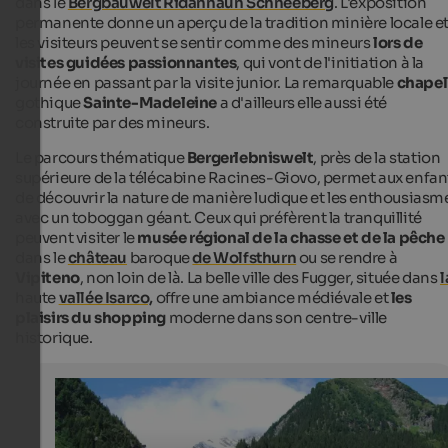
dans le
Bergbauwelt Ridannaun Schneeberg
. L'exposition
permanente donne un aperçu de la tradition minière locale e
les visiteurs peuvent se sentir comme des mineurs
lors de
visites guidées passionnantes
, qui vont de l'initiation à la
journée en passant par la visite junior. La remarquable
chapel
gothique
Sainte-Madeleine
a d'ailleurs elle aussi été
construite par des mineurs.
Le parcours thématique
Bergerlebniswelt
, près de la station
supérieure de la télécabine Racines-Giovo, permet aux enfan
de découvrir la nature de manière ludique et les enthousiasm
avec un toboggan géant. Ceux qui préfèrent la tranquillité
peuvent visiter le
musée régional de la chasse et de la pêche
dans le
château
baroque
de Wolfsthurn
ou se rendre à
Vipiteno
, non loin de là. La belle ville des Fugger, située dans
l
haute
vallée Isarco,
offre une ambiance médiévale et
les
plaisirs du shopping
moderne dans son centre-ville
historique.
Ridnaun Schneeberg Mine
Once, the Schneeberg Mine was the highest and longe
of silver, lead and zinc in Europe. Today, you will look fo
a mining museum, an educational trail as well as show 