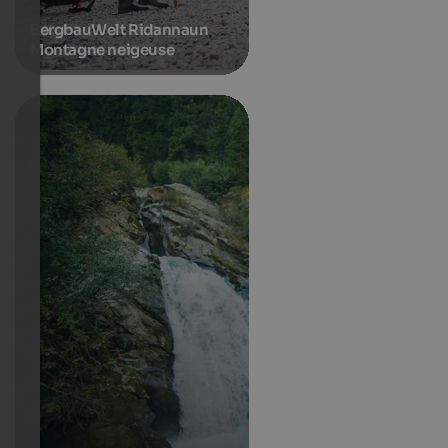
BergbauWelt Ridannaun
Montagne neigeuse