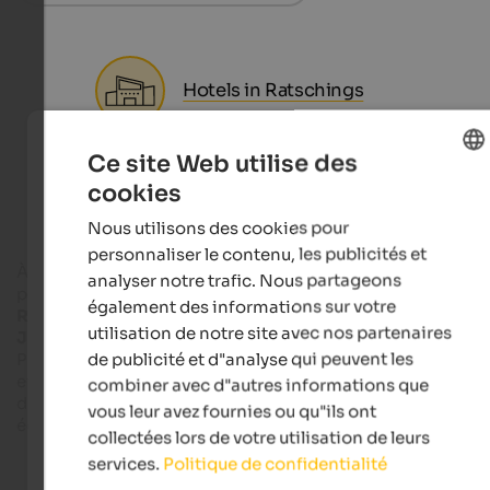
Hotels in Ratschings
Ce site Web utilise des
Apartments in Ratschings
cookies
ENGLISH
Nous utilisons des cookies pour
FRENCH
personnaliser le contenu, les publicités et
À Racines, chaque vacancier trouvera sa vallée préférée pour
analyser notre trafic. Nous partageons
passer des vacances détendues à la montagne - de la
vallée 
également des informations sur votre
Ratsching
, idéale pour les familles, à la
vallée
idyllique
de
utilisation de notre site avec nos partenaires
Jaufen
, en passant par la
vallée de Ridnaun
, très variée.
de publicité et d"analyse qui peuvent les
Particulièrement chouette :
Racines mise sur le tourisme dou
et est membre d'
Alpine Pearls
. Cette association de station
combiner avec d"autres informations que
de vacances dans les Alpes mise sur la durabilité et la mobilit
vous leur avez fournies ou qu"ils ont
écologique.
collectées lors de votre utilisation de leurs
services.
Politique de confidentialité