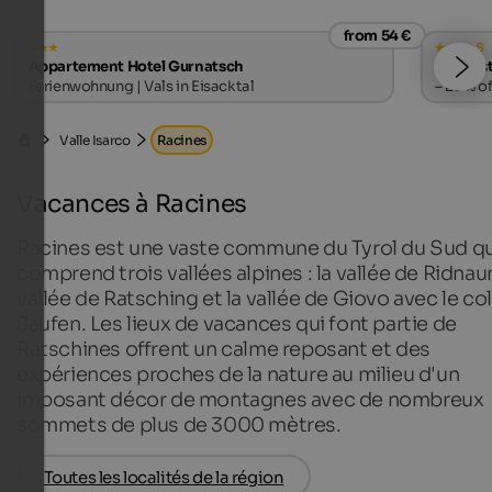
from 54 €
s
Appartement Hotel Gurnatsch
Falkenst
Ferienwohnung | Vals in Eisacktal
– 20% of
Valle Isarco
Racines
Vacances à Racines
Racines est une vaste commune du Tyrol du Sud qu
comprend trois vallées alpines : la vallée de Ridnaun
vallée de Ratsching et la vallée de Giovo avec le co
Jaufen. Les lieux de vacances qui font partie de
Ratschines offrent un calme reposant et des
expériences proches de la nature au milieu d'un
imposant décor de montagnes avec de nombreux
sommets de plus de 3000 mètres.
Toutes les localités de la région