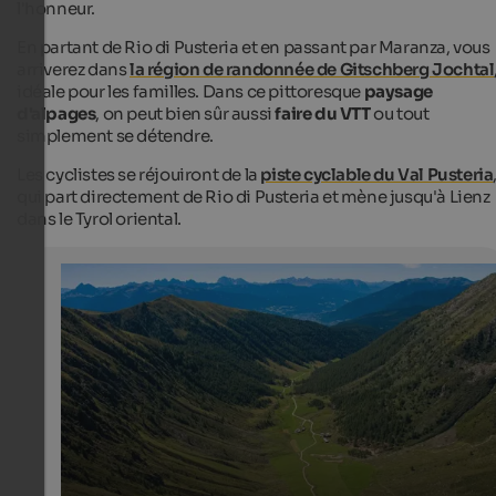
l'honneur.
En partant de Rio di Pusteria et en passant par Maranza, vous
arriverez dans
la région de randonnée de Gitschberg Jochtal
idéale pour les familles. Dans ce pittoresque
paysage
d'alpages
, on peut bien sûr aussi
faire du VTT
ou tout
simplement se détendre.
Les cyclistes se réjouiront de la
piste cyclable du Val Pusteria
qui part directement de Rio di Pusteria et mène jusqu'à Lienz
dans le Tyrol oriental.
Ski- & holiday area Rio Pusteria/Gitschberg Jochtal
In summer, the hiking area Gitschberg Jochtal is a para
families, hikers and nature lovers.
Konrad Lamprecht - Ski- & Almenregion Gitschberg Jochtal