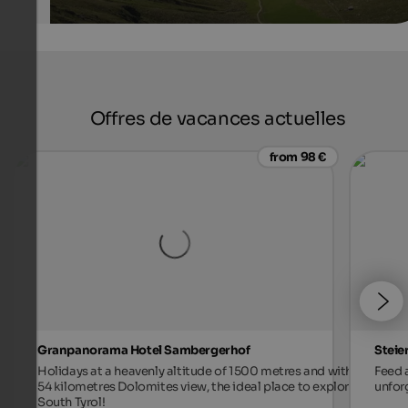
Offres de vacances actuelles
from 98 €
Granpanorama Hotel Sambergerhof
Steie
Holidays at a heavenly altitude of 1500 metres and with
Feed a
54 kilometres Dolomites view, the ideal place to explore
unforg
South Tyrol!