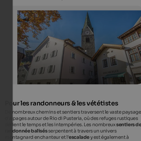
Mühlbach
The picturesque centre of Mühlbach offers cultural attr
as well as shops, restaurants and bars.
Internet Consulting - Benedikt Trojer
Pour les randonneurs & les vététistes
De nombreux chemins et sentiers traversent le vaste paysag
d'alpages autour de Rio di Pusteria, où des refuges rustiques
défient le temps et les intempéries. Les nombreux
sentiers d
randonnée balisés
serpentent à travers un univers
montagnard enchanteur et l'
escalade
y est également à