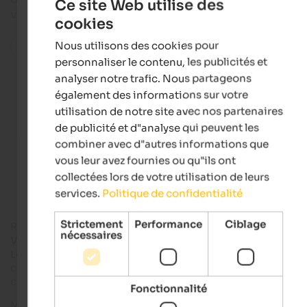
Ce site Web utilise des
vacances variées.
cookies
ENGLISH
Nous utilisons des cookies pour
Toutes les localités de la région
FRENCH
personnaliser le contenu, les publicités et
analyser notre trafic. Nous partageons
également des informations sur votre
utilisation de notre site avec nos partenaires
Hotels in Mühlbach
de publicité et d"analyse qui peuvent les
combiner avec d"autres informations que
vous leur avez fournies ou qu"ils ont
Apartments in Mühlbach
collectées lors de votre utilisation de leurs
services.
Politique de confidentialité
Strictement
Performance
Ciblage
Rio di Pusteria est idéalement situé entre la
Valle Isarco
et
la
nécessaires
Val Pusteria
. Pourtant, le centre est toujours calme et agréabl
Les piétons se promènent dans le
centre historique
, font leu
courses dans la
rue commerçante
ou dégustent leur
cappuccino dans le café le plus proche.
Fonctionnalité
Mais en un rien de temps, de Rio di Pusteria, vous êtes aussi à