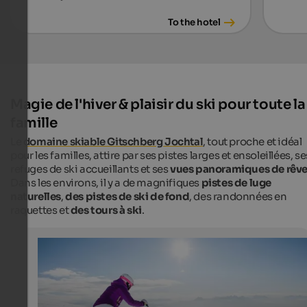
To the hotel
Magie de l'hiver & plaisir du ski pour toute la
famille
Le
domaine skiable Gitschberg Jochtal
, tout proche et idéal
pour les familles, attire par ses pistes larges et ensoleillées, se
refuges de ski accueillants et ses
vues panoramiques de rêv
Dans les environs, il y a de magnifiques
pistes de luge
naturelles
,
des pistes de ski de fond
, des randonnées en
raquettes et
des tours à ski
.
Skiing area Gitschberg Jochtal
The family-friendly skiing area in Eisacktal offers sunn
perfectly prepared slopes.
Alex Filz - Ski- & Almenregion Gitschberg Jochtal