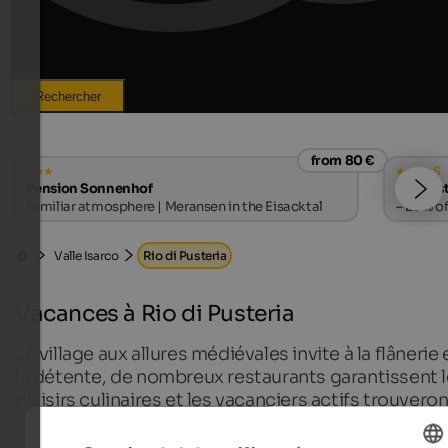
Rechercher
from 80 €
s
Pension Sonnenhof
Falkenst
Familiar atmosphere | Meransen in the Eisacktal
– 20% of
Valle Isarco
Rio di Pusteria
Vacances à Rio di Pusteria
Le village aux allures médiévales invite à la flânerie 
la détente, de nombreux restaurants garantissent 
plaisirs culinaires et les vacanciers actifs trouveron
dans la région alpine de Gitschberg Jochtal
d'innombrables possibilités de loisirs pour des