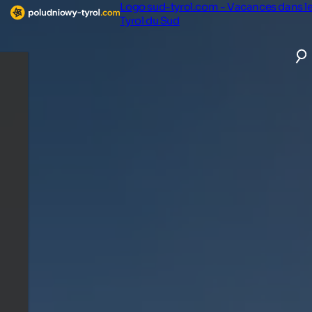
Logo sud-tyrol.com - Vacances dans l
Tyrol du Sud