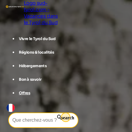
Logo sud-
tyrol.com -
Vacances dans
le Tyrol du Sud
Vivre le Tyrol du Sud
Régions & localités
Hébergements
Bon à savoir
Offres
search