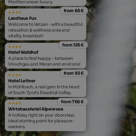
Mediterranean luxury.
from 65 €
s
Landhaus Fux
Welcome to Vetzan - with a beautiful
relaxation & wellness area and
vitality breakfast!
from 125 €
Hotel Waldhof
A place to feel happy - between
Vinschgau and Meran and environs!
from 93 €
Hotel Leitner
In Mühlbach, a real gem in the heart
of South Tyrol's Eisacktal Valley.
from 756 €
s
Wirtshaushotel Alpenrose
A holiday right on your doorstep:
Ideal starting point for pleasure-
seekers.