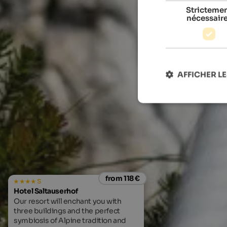
Stricteme
nécessair
AFFICHER LE
from 118 €
s
Hotel Saltauserhof
Our resort will enchant you with
three buildings and the perfect
symbiosis of Alpine tradition and