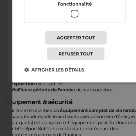
saillie.
Fonctionnalité
La
descente
s'effectue par un
chemin de randonnée
balisé e
décrivant un large arc à droite pour revenir au point de départ
Pour les
familles
, il y a en plus la
via ferrata pour enfants RAC
idéale pour les premiers pas sur le rocher.
ACCEPTER TOUT
Détails de la randonnée :
REFUSER TOUT
Difficulté :
sentier principal C, variantes E
Dénivelé :
env. 370 Hm
AFFICHER LES DÉTAILS
Durée de l'escalade :
env. 2,5 heures (via ferrata principale
Durée totale :
env. 3 heures
Exposition :
sud, sud-est
Meilleure période de l'année :
de mai à octobre
Équipement & sécurité
Pour la via ferrata Ibex, un
équipement complet de via ferrat
(casque, baudrier, set de via ferrata avec absorbeur d'énergie 
ruban, gants) est obligatoire. L'équipement peut être loué che
Rent&Go Sport Schölzhorn à la station inférieure des
remontées mécaniques de Racines.