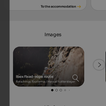
To the accommodation
Images
Ibex fixed-rope route
Ratschings Tourismus / Manuel Kottersteger