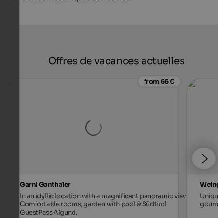
Offres de vacances actuelles
from 66 €
Garni Ganthaler
Weing
In an idyllic location with a magnificent panoramic view.
Unique
Comfortable rooms, garden with pool & Südtirol
gourm
GuestPass Algund.