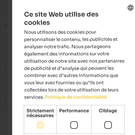
aventure vous attend : la via ferrata Ibex.
Récemment
construite en 2024
, elle enthousiasme aussi bien les débuta
Ce site Web utilise des
que les fans de via ferrata expérimentés.
cookies
ENGLISH
Accès & point de départ
Nous utilisons des cookies pour
Le point de départ est le
Pulvererhof
à Innerratschings
FRENCH
personnaliser le contenu, les publicités et
(parking disponible). De là, on atteint le départ en seulement 
minutes. Ceux qui arrivent en transports en commun prenne
analyser notre trafic. Nous partageons
le
bus 319
de Vipiteno jusqu'à l'arrêt Larchhof et marchent
également des informations sur votre
ensuite environ 20 minutes.
utilisation de notre site avec nos partenaires
de publicité et d"analyse qui peuvent les
Description de l'itinéraire
combiner avec d"autres informations que
L'itinéraire principal est principalement de
niveau B/C à C
et
vous leur avez fournies ou qu"ils ont
traverse une forêt abrupte, des formations rocheuses
collectées lors de votre utilisation de leurs
marquantes et des arêtes aériennes jusqu'à un imposant mur
escarpé. Ceux qui recherchent des sensations fortes peuvent
services.
Politique de confidentialité
s'essayer à deux
variantes
spectaculaires
de degré de
difficulté E
:
Strictement
Performance
Ciblage
nécessaires
Plattenschleicher
- une ligne directe au-dessus de la paro
abrupte.
Über die Dächer
- un chemin aérien sur des toits rocheux 