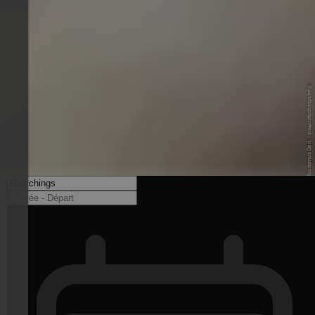
© Ratschings Tourismus Gen. - www.ratschings.info