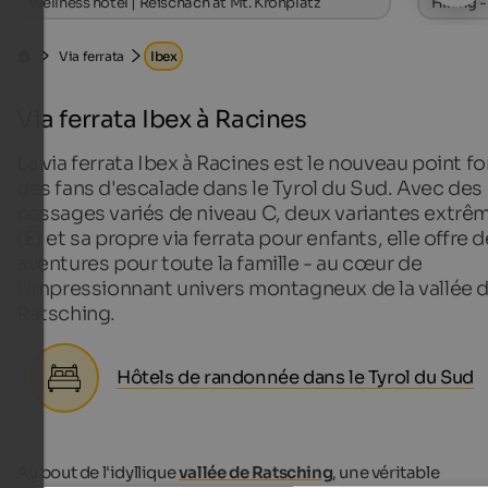
Wellness hotel | Reischach at Mt. Kronplatz
Hiking -
Via ferrata
Ibex
Via ferrata Ibex à Racines
La via ferrata Ibex à Racines est le nouveau point fo
des fans d'escalade dans le Tyrol du Sud. Avec des
passages variés de niveau C, deux variantes extrê
(E) et sa propre via ferrata pour enfants, elle offre 
aventures pour toute la famille - au cœur de
l'impressionnant univers montagneux de la vallée 
Ratsching.
Hôtels de randonnée dans le Tyrol du Sud
Au bout de l'idyllique
vallée de Ratsching
, une véritable