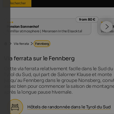
Rechercher
from 80 €
Pension Sonnenhof
Alpwell
Familiar atmosphere | Meransen in the Eisacktal
Wellness
Via ferrata
Fennberg
Via ferrata sur le Fennberg
Cette via ferrata relativement facile dans le Sud du
Tyrol du Sud, qui part de Salorner Klause et monte
jusqu'au Fennberg dans le groupe Nonsberg, conv
assez bien pour commencer la saison de montagn
après la longue pause hivernale.
Hôtels de randonnée dans le Tyrol du Sud