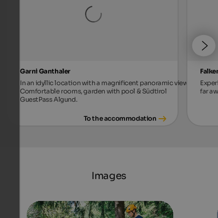
Garni Ganthaler
Falke
In an idyllic location with a magnificent panoramic view.
Exper
Comfortable rooms, garden with pool & Südtirol
far aw
GuestPass Algund.
To the accommodation
Images