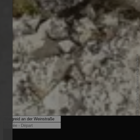
© Tourismusverein Südtiroler Unterland - www.suedtiroler-unterland.it