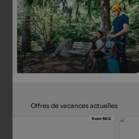
Fennberg fixed-rope route
The moderately difficult fixed-rope route is a highlight 
climbing fans from spring until autumn.
Tourismusverein Südtiroler Unterland - Roland Pernter
Offres de vacances actuelles
from 66 €