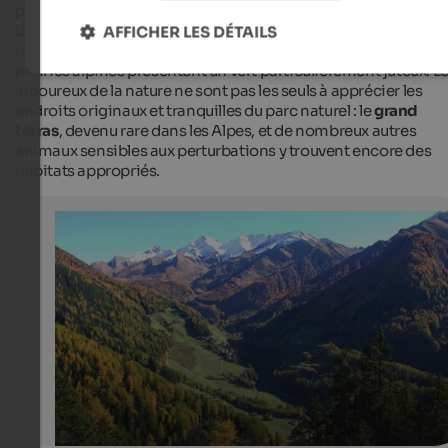
paysage de montagne alpin
est différent de celui des
Dolomites, mais tout aussi impressionnant. Les hivers dans l
AFFICHER LES DÉTAILS
réserve naturelle sont généralement
très enneigés
et les
prairies alpines présentent un vert particulièrement juteux. L
amoureux de la nature ne sont pas les seuls à apprécier les
endroits originaux et tranquilles du parc naturel : le
grand
tétras
, devenu rare dans les Alpes, et de nombreux autres
animaux sensibles aux perturbations y trouvent encore des
habitats appropriés.
Autumn in St. Peter in Ahrntal
The trees have golden colours down in the valley, where
Peter is already surrounded by snow-covered mountain
Touismusverein Ahrntal - Jens Kurzke