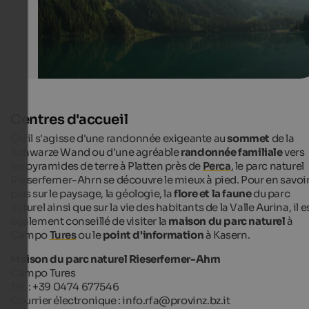
Centres d'accueil
Qu'il s'agisse d'une randonnée exigeante au
sommet
de la
Schwarze Wand ou d'une agréable
randonnée familiale
vers
les pyramides de terre à Platten près de
Perca
, le parc naturel
Rieserferner-Ahrn se découvre le mieux à pied. Pour en savoi
plus sur le paysage, la géologie, la
flore et la faune
du parc
naturel ainsi que sur la vie des habitants de la Valle Aurina, il e
également conseillé de visiter la
maison du parc naturel
à
Campo
Tures
ou le
point d'information
à Kasern.
Maison du parc naturel Rieserferner-Ahrn
Campo Tures
Tél. : +39 0474 677546
Courrier électronique : info.rfa@provinz.bz.it