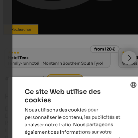
Rechercher
from 120 €
Hotel Tenz
Alpwell
Family-run hotel | Montan in Southern South Tyrol
Wellness
Parcs naturels
Rieserferner-Ahrn
Ce site Web utilise des
Parc naturel Rieserferner-Ahrn
cookies
ENGLISH
Dreiherrenspitze et Rötspitze, Hochgall et Wildgall
Nous utilisons des cookies pour
FRENCH
Durreckspitze et Schneebiger Nock - le parc natur
personnaliser le contenu, les publicités et
Rieserferner-Ahrn offre un univers montagneux
analyser notre trafic. Nous partageons
imposant avec de beaux sommets de plus de 300
également des informations sur votre
mètres et possède la plus grande proportion de