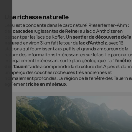
Une richesse naturelle
L'eau est abondante dans le parc naturel Rieserferner-Ahrn :
des
cascades
rugissantes
de Reiner
au lac d'Antholzer en
passant par les lacs de Kofler. Un
sentier de découverte de la
nature
d'environ 3 km fait le tour du
lac d'Antholz
, avec 16
stations qui fournissent aux petits et grands amoureux de la
nature des informations intéressantes sur le lac. Le parc natur
est également intéressant sur le plan géologique : la "
fenêtre
des Tauern"
aide à comprendre la structure des Alpes et don
un aperçu des couches rocheuses très anciennes et
normalement profondes. La région de la fenêtre des Tauern e
également
riche en minéraux
.
Lake Antholz
Lake Antholz is a famous destination in summer. The cir
tour lasts about an hour.
Internet Consulting