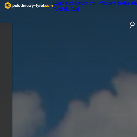
Logo sud-tyrol.com - Vacances dans l
Tyrol du Sud