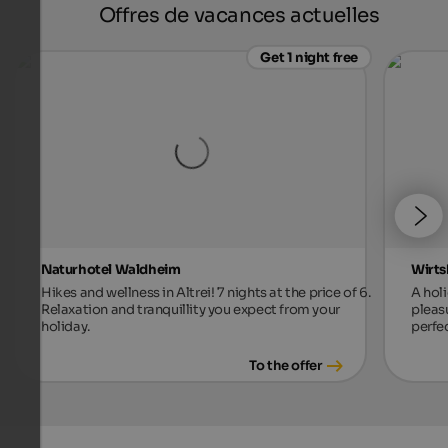
Offres de vacances actuelles
Get 1 night free
Naturhotel Waldheim
Wirts
Hikes and wellness in Altrei! 7 nights at the price of 6.
A holi
Relaxation and tranquillity you expect from your
pleas
holiday.
perfec
To the offer