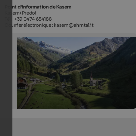
Point d'information de Kasern
Kasern/ Predoi
Tél. : +39 0474 654188
Courrier électronique : kasern@ahrntal.it
Kasern near Prettau
Kasern with Sacred Heart church is the last village in the
of Ahrntal and is the starting point for many hiking tour
Tourismusverein Ahrntal - Filippo Galluzzi