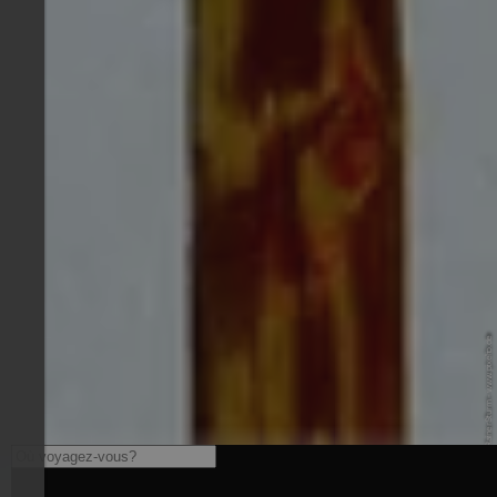
© Pixelio.de - RainerSturm - www.pixelio.de