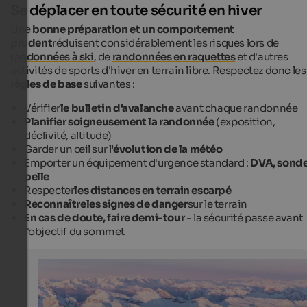
Se déplacer en toute sécurité en hiver
Une
bonne préparation et un comportement
prudent
réduisent considérablement les risques lors de
randonnées à ski
, de
randonnées en raquettes
et d'autres
activités de sports d'hiver en terrain libre. Respectez donc les
règles de base
suivantes :
Vérifier
le bulletin d'avalanche
avant chaque randonnée
Planifier soigneusement la randonnée
(exposition,
déclivité, altitude)
Garder un œil sur l
'évolution de la météo
Emporter un équipement d'urgence standard :
DVA, sonde
pelle
Respecter
les distances en terrain escarpé
Reconnaître
les signes de danger
sur le terrain
En cas de doute, faire demi-tour
- la sécurité passe avant
l'objectif du sommet
Snow-covered South Tyrolean mountains
Snow-covered mountain sides away from marked slope
a particularly immersive experience of nature, but they 
carry risks.