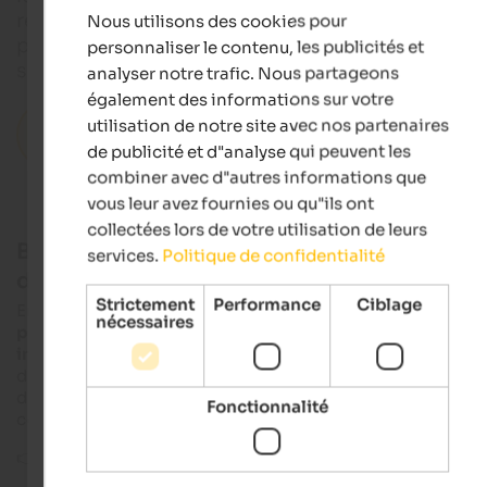
réalisation. Une évaluation réaliste de la situation s
Nous utilisons des cookies pour
FRENCH
place ainsi qu'un comportement adéquat sur le ter
personnaliser le contenu, les publicités et
sont décisifs pour la sécurité.
analyser notre trafic. Nous partageons
également des informations sur votre
Appartements de vacances dans le domaine
utilisation de notre site avec nos partenaires
skiable du Tyrol du Sud
de publicité et d"analyse qui peuvent les
combiner avec d"autres informations que
vous leur avez fournies ou qu"ils ont
collectées lors de votre utilisation de leurs
Bien évaluer la situation en matière
services.
Politique de confidentialité
d'avalanches
Strictement
Performance
Ciblage
En hiver, le
danger d'avalanche
est
réévalué chaque jour et
nécessaires
publié dans un bulletin d'avalanches
. Ce site fournit une
ba
importante pour la planification des randonnées
dans le Tyr
du Sud, le Tyrol et le Trentin -
y compris le niveau de danger
e
des informations sur la constitution du manteau neigeux et l
Fonctionnalité
conditions météorologiques.
👉
Consulter le rapport actuel sur les avalanches !