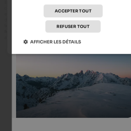
En plus du rapport actuel, il vaut également la peine de jeter u
coup d'œil au
blog de lawinen.report
: le contexte y est
ACCEPTER TOUT
expliqué de manière compréhensible et les situations
d'avalanche y sont analysées. En outre, le blog
fournit des
informations en cas de chutes de neige en dehors de la sais
REFUSER TOUT
hivernale
, avec un rapport quotidien sur la situation des
avalanches.
AFFICHER LES DÉTAILS
Winter in South Tyrol
Whether you’re snowshoeing or ski touring, anyone ve
into open alpine terrain in winter must take the avalan
conditions into account when planning their route.
Unsplash