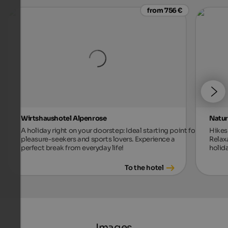
from 756 €
Wirtshaushotel Alpenrose
Natur
A holiday right on your doorstep: Ideal starting point for
Hikes 
pleasure-seekers and sports lovers. Experience a
Relax
perfect break from everyday life!
holida
To the hotel
Images