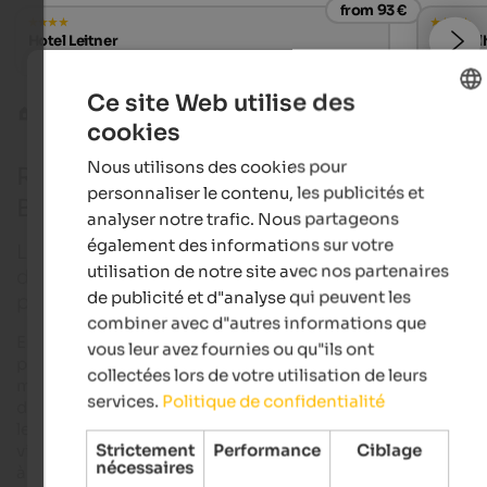
from 93 €
Hotel Leitner
Alpwell
Pure relaxation | Mühlbach in Eisacktal
Wellness
Ce site Web utilise des
Curiosités Culture
Marché aux fruits de Bolzano
cookies
ENGLISH
Nous utilisons des cookies pour
Rendez-vous au marché aux fruits de
FRENCH
personnaliser le contenu, les publicités et
Bolzano
analyser notre trafic. Nous partageons
également des informations sur votre
Le célèbre marché aux fruits de Bolzano, situé au 
utilisation de notre site avec nos partenaires
de la ville, cache bien plus que son nom ne le laisse
de publicité et d"analyse qui peuvent les
peut-être deviner !
combiner avec d"autres informations que
En effet, le marché aux fruits de la capitale du Tyrol du Sud n'es
vous leur avez fournies ou qu"ils ont
pas qu'un simple lieu de transbordement de marchandises,
collectées lors de votre utilisation de leurs
mais un véritable
carrefour des cultures
, un lieu de rencontre
services.
Politique de confidentialité
de plaisir des sens et de gourmandise pour les autochtones e
les touristes, les citoyens allemands et italiens ainsi que les
Strictement
Performance
Ciblage
visiteurs du monde entier - ouvert du lundi au samedi de 8h0
nécessaires
à 19h00.