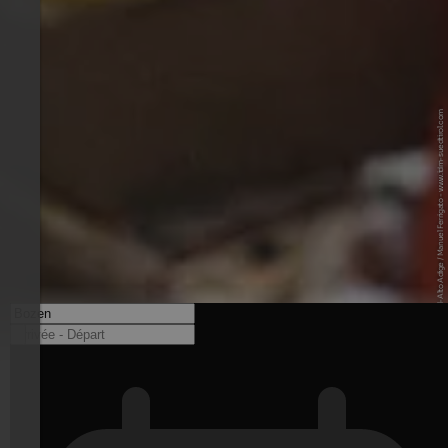
© IDM Südtirol-Alto Adige / Manuel Ferrigato - www.idm-suedtirol.com