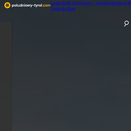
Logo sud-tyrol.com - Vacances dans l
Tyrol du Sud