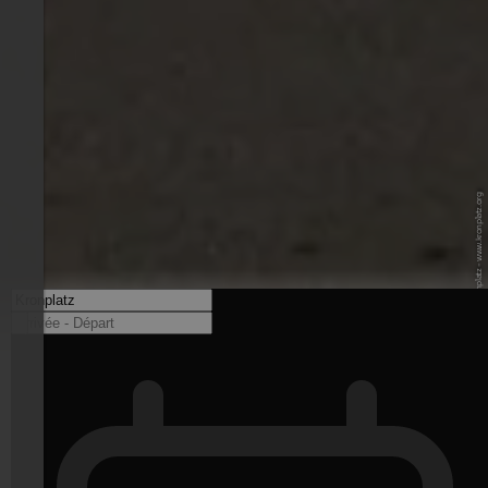
© Skirama Kronplatz - www.kronplatz.org