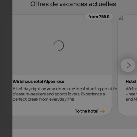
Offres de vacances actuelles
from 756 €
Wirtshaushotel Alpenrose
Hotel
A holiday right on your doorstep: Ideal starting point for
Welco
pleasure-seekers and sports lovers. Experience a
– near
perfect break from everyday life!
and M
To the hotel