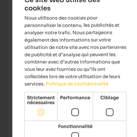
Faire le plein d'énergie et de soleil, profiter d'une
cookies
ENGLISH
hospitalité chaleureuse et d'un calme agréable da
Nous utilisons des cookies pour
des lieux d'une beauté enchanteresse - c'est tout 
FRENCH
personnaliser le contenu, les publicités et
et bien plus encore que vous pouvez faire à Jénesi
analyser notre trafic. Nous partageons
Atesino, près de Bolzano. Vous y trouverez une nat
intacte, une vue de rêve sur Bolzano et les Dolomit
également des informations sur votre
ainsi qu'une offre variée d'activités de loisirs.
utilisation de notre site avec nos partenaires
de publicité et d"analyse qui peuvent les
Toutes les localités de la région
combiner avec d"autres informations que
vous leur avez fournies ou qu"ils ont
collectées lors de votre utilisation de leurs
Accommodations in Jenesien
services.
Politique de confidentialité
Strictement
Performance
Ciblage
nécessaires
San Genesio Atesino se trouve sur le
Tschögglberg ensoleill
du Salten - le plus grand haut plateau de mélèzes d'Europe - à
1100 m d'altitude entre
Bolzano
et
Merano
.
Fonctionnalité
La commune, qui a été mentionnée pour la première fois à la 