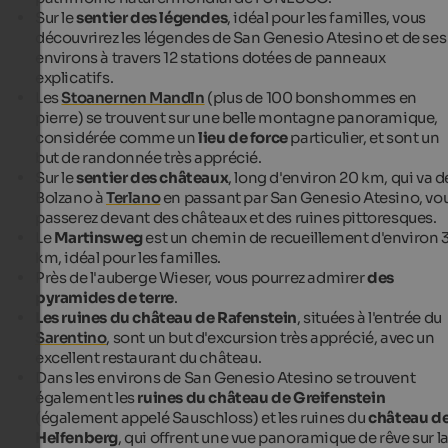
Sur le
sentier des légendes
, idéal pour les familles, vous
découvrirez les légendes de San Genesio Atesino et de ses
environs à travers 12 stations dotées de panneaux
explicatifs.
Les
Stoanernen Mandln
(plus de 100 bonshommes en
pierre) se trouvent sur une belle montagne panoramique,
considérée comme un
lieu de force
particulier, et sont un
but de randonnée très apprécié.
Sur le
sentier des châteaux
, long d'environ 20 km, qui va d
Bolzano à
Terlano
en passant par San Genesio Atesino, vo
passerez devant des châteaux et des ruines pittoresques.
Le
Martinsweg
est un chemin de recueillement d'environ 
km, idéal pour les familles.
Près de l'auberge Wieser, vous pourrez admirer
des
pyramides de terre
.
Les ruines du château de Rafenstein
, situées à l'entrée du
Sarentino
, sont un but d'excursion très apprécié, avec un
excellent restaurant du château.
Dans les environs de San Genesio Atesino se trouvent
également les
ruines du château de Greifenstein
(également appelé Sauschloss) et les ruines du
château d
Helfenberg
, qui offrent une vue panoramique de rêve sur l