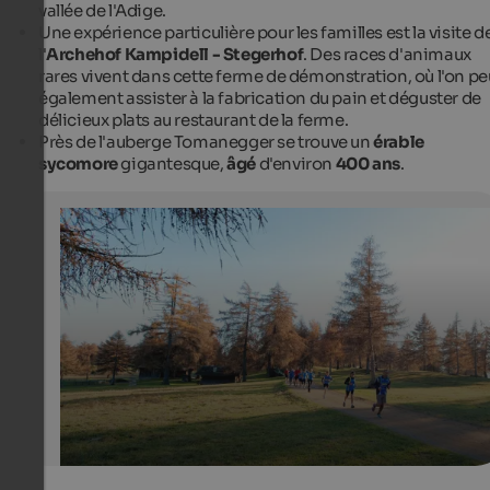
vallée de l'Adige.
Une expérience particulière pour les familles est la visite d
l'
Archehof Kampidell - Stegerhof
. Des races d'animaux
rares vivent dans cette ferme de démonstration, où l'on pe
également assister à la fabrication du pain et déguster de
délicieux plats au restaurant de la ferme.
Près de l'auberge Tomanegger se trouve un
érable
sycomore
gigantesque,
âgé
d'environ
400 ans
.
Salten
in autumn
Tourismusverein Jenesien