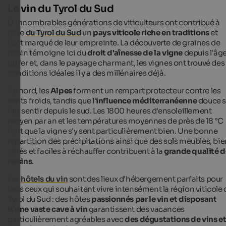
Le vin du Tyrol du Sud
D'innombrables générations de viticulteurs ont contribué à
faire
du Tyrol du Sud
un
pays viticole riche en traditions
et
l'ont marqué de leur empreinte. La découverte de graines de
raisin témoigne ici du
droit d'aînesse de la vigne
depuis l'âg
du fer et, dans le paysage charmant, les vignes ont trouvé des
conditions idéales il y a des millénaires déjà.
Au nord, les
Alpes
forment un rempart protecteur contre les
vents froids, tandis que l'
influence méditerranéenne
douce 
fait sentir depuis le sud. Les 1800 heures d'ensoleillement
moyen par an et les températures moyennes de près de 18 °C
font que la vigne s'y sent particulièrement bien. Une bonne
répartition des précipitations ainsi que des sols meubles, bie
aérés et faciles à réchauffer contribuent à la
grande qualité d
raisins
.
Les
hôtels du vin
sont des lieux d'hébergement parfaits pour
tous ceux qui souhaitent vivre intensément la région viticole 
Tyrol du Sud : des hôtes
passionnés par le vin et disposant
d'une vaste cave à vin
garantissent des vacances
particulièrement agréables avec
des dégustations de vins e