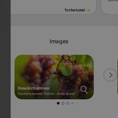
To the hotel
Images
Gewürztraminer
Tourismusverein Tramin - Antie Braito