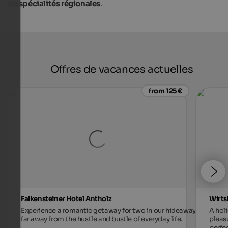
de spécialités régionales
.
Offres de vacances actuelles
from 125 €
Falkensteiner Hotel Antholz
Wirts
Experience a romantic getaway for two in our hideaway,
A holi
far away from the hustle and bustle of everyday life.
pleas
perfec