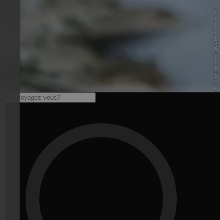
© IDM Südtirol-Alto Adige / trickytine - www.idm-suedtirol.com