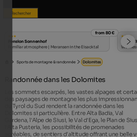
Rechercher
from 80 €
Pension Sonnenhof
Alpwell
Familiar atmosphere | Meransen in the Eisacktal
Wellness
Sports de montagne & randonnée
Dolomites
Randonnée dans les Dolomites
Les sommets escarpés, les vastes alpages et certa
des paysages de montagne les plus impressionnan
du Tyrol du Sud rendent la randonnée dans les
Dolomites si particulière. Entre Alta Badia, Val
Gardena, l'Alpe de Siusi, le Val d'Ega, le Plan de Sius
l'Alta Pusteria, les possibilités de promenades
agréables, de sentiers d'altitude offrant une belle 