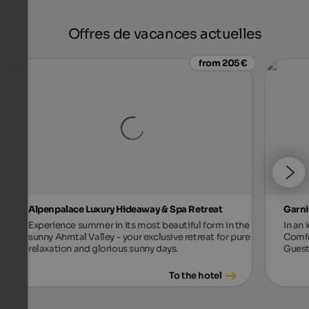
Offres de vacances actuelles
from 205 €
Alpenpalace Luxury Hideaway & Spa Retreat
Garni
Experience summer in its most beautiful form in the
In an 
sunny Ahrntal Valley - your exclusive retreat for pure
Comfo
relaxation and glorious sunny days.
Guest
To the hotel