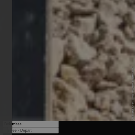
© IDM Südtirol-Alto Adige / Alex Moling - www.idm-suedtirol.com