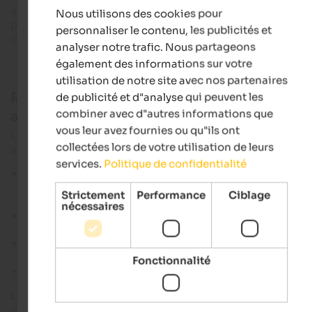
et l
'Alta Pusteria
mettent également chacun l'accent sur des
Nous utilisons des cookies pour
FRENCH
points particuliers et montrent à quel point les randonnées
personnaliser le contenu, les publicités et
dans les Dolomites peuvent être variées.
analyser notre trafic. Nous partageons
également des informations sur votre
utilisation de notre site avec nos partenaires
Randonnées dans les Dolomites : Du tour de
de publicité et d"analyse qui peuvent les
combiner avec d"autres informations que
alpages à la randonnée en montagne
vous leur avez fournies ou qu"ils ont
Les randonnées dans les Dolomites sont très variées. Les
collectées lors de votre utilisation de leurs
activités typiques de la région sont par exemple :
services.
Politique de confidentialité
des randonnées
plus agréables
dans les refuges et les
alpages
avec vue panoramique, comme sur le Prato Piazza,
Strictement
Performance
Ciblage
Sesto ou à Alta Badia
nécessaires
des sentiers d'altitude des Dolomites
offrant de belles vu
pour les randonneurs expérimentés
des randonnées d'une journée
connues dans des régions
comme Alta Badia, Val Gardena ou autour de l'Alpe de Sius
Fonctionnalité
des randonnées de plusieurs jours
plus exigeantes
Les sentiers d'altitude des Dolomites montrent justement à
quel point l'éventail est large : alors que les
sentiers d'altitude 