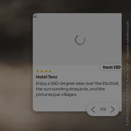
© IDM Südtirol-Alto Adige / Armin Terzer - www.idm-suedtirol.com
from 120 €
from 205
s
LANERHOF Relax & Active Retreat
the Etschtal,
Relaxing spa retreats, exquisite cuisine, an
nd the
guided adventures in nature.
2/15