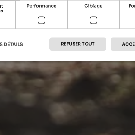
nt
Performance
Ciblage
Fo
es
REFUSER TOUT
S DÉTAILS
ACCE