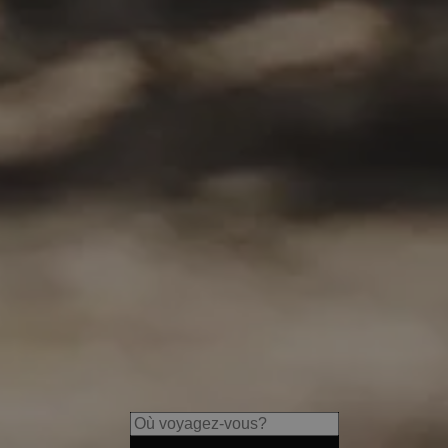
Hotel Tenz
Enjoy a 360-degree view over 
the surrounding vineyards, a
picturesque villages.