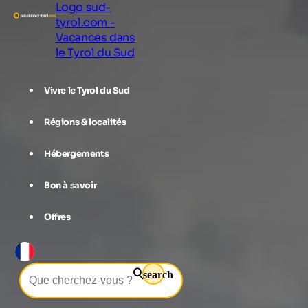
Logo sud-
tyrol.com -
Vacances dans
le Tyrol du Sud
Vivre le Tyrol du Sud
Régions & localités
Hébergements
Bon à savoir
Offres
search