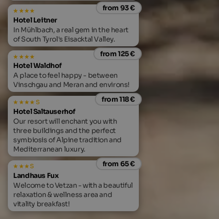
from 93 €
Hotel Leitner
In Mühlbach, a real gem in the heart
of South Tyrol's Eisacktal Valley.
from 125 €
Hotel Waldhof
A place to feel happy - between
Vinschgau and Meran and environs!
from 118 €
s
Hotel Saltauserhof
Our resort will enchant you with
three buildings and the perfect
symbiosis of Alpine tradition and
Mediterranean luxury.
from 65 €
s
Landhaus Fux
Welcome to Vetzan - with a beautiful
relaxation & wellness area and
vitality breakfast!