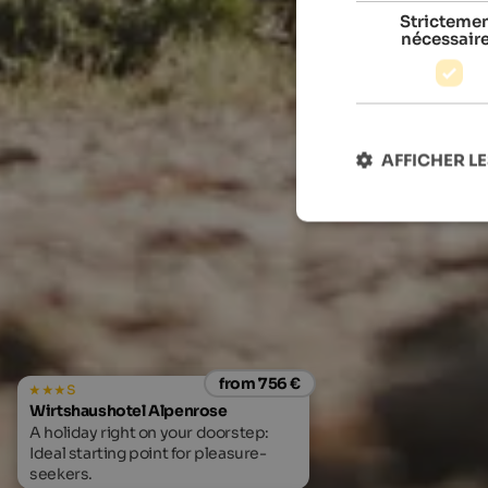
Stricteme
nécessair
AFFICHER LE
from 756 €
s
Wirtshaushotel Alpenrose
A holiday right on your doorstep:
Ideal starting point for pleasure-
seekers.