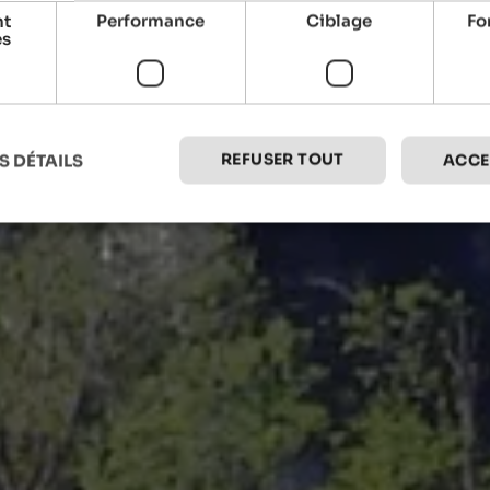
nt
Performance
Ciblage
Fo
es
REFUSER TOUT
S DÉTAILS
ACCE