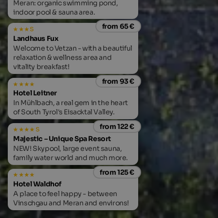
Meran: organic swimming pond,
indoor pool & sauna area.
from 65 €
s
Landhaus Fux
Welcome to Vetzan - with a beautiful
relaxation & wellness area and
vitality breakfast!
from 93 €
Hotel Leitner
In Mühlbach, a real gem in the heart
of South Tyrol's Eisacktal Valley.
from 122 €
s
Majestic – Unique Spa Resort
NEW! Skypool, large event sauna,
family water world and much more.
from 125 €
Hotel Waldhof
A place to feel happy - between
Vinschgau and Meran and environs!