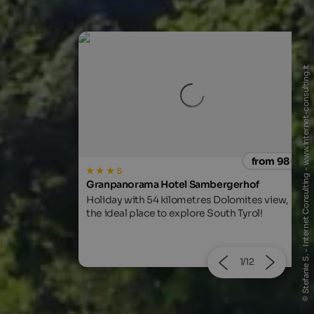
© Stefanie S. - Internet Consulting - www.internet-consulting.it
from 98 €
from 205
rgerhof
WINKLER 5-Star Design Hotel
olomites view,
Breathtaking views and a fabulous spa area
th Tyrol!
at the foot of Mt. Kronplatz await you!
2/12