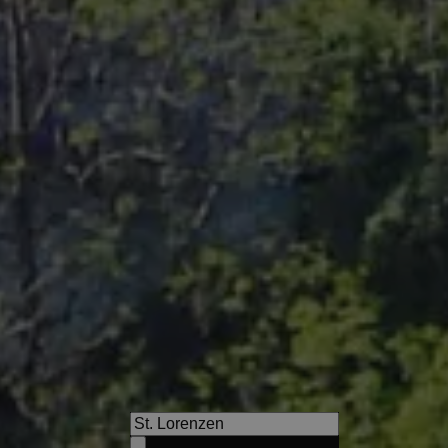
s
Granpanorama Hotel Sambe
Holiday with 54 kilometres D
the ideal place to explore Sou