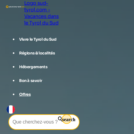
Logo sud-
tyrol.com -
Vacances dans
le Tyrol du Sud
Vivre le Tyrol du Sud
Régions & localités
Hébergements
Bon à savoir
Offres
search