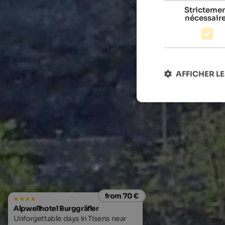
Stricteme
nécessair
AFFICHER LE
from 70 €
Alpwellhotel Burggräfler
Unforgettable days in Tisens near