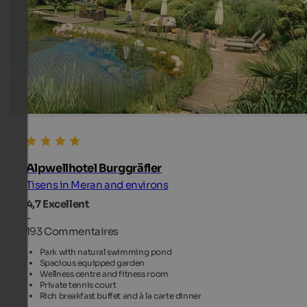
Alpwellhotel Burggräfler
Tisens in Meran and environs
4,7
Excellent
-
193 Commentaires
Park with natural swimming pond
Spacious equipped garden
Wellness centre and fitness room
Private tennis court
Rich breakfast buffet and à la carte dinner