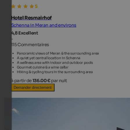
Hotel Resmairhof
Schenna in Meran and environs
4,8
Excellent
-
115 Commentaires
Panoramic views of Meran & the surrounding area
A quiet yet central location in Schenna
A wellness area with indoor and outdoor pools
Gourmet cuisine & a wine cellar
Hiking & cycling tours in the surrounding area
à partir de
136.00 €
par nuit
Demander directement