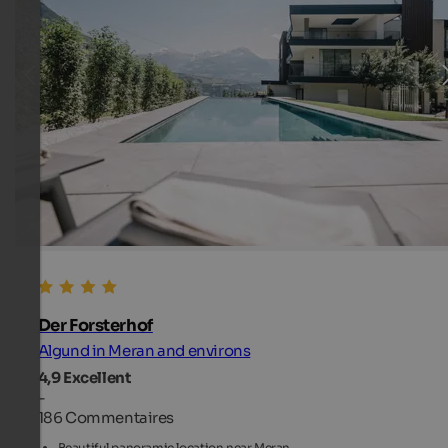
Der Forsterhof
Algund in Meran and environs
4,9
Excellent
-
186 Commentaires
Beautiful panoramic location near Meran