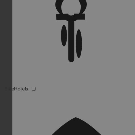
BikeHotels