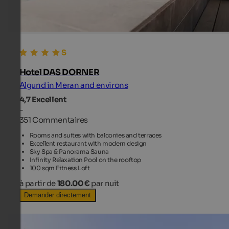
Hotel DAS DORNER
Algund in Meran and environs
4,7
Excellent
-
351 Commentaires
Rooms and suites with balconies and terraces
Excellent restaurant with modern design
Sky Spa & Panorama Sauna
Infinity Relaxation Pool on the rooftop
100 sqm Fitness Loft
à partir de
180.00 €
par nuit
Demander directement