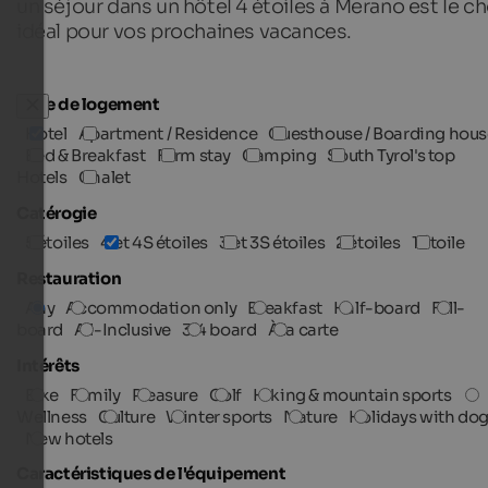
un séjour dans un hôtel 4 étoiles à Merano est le ch
idéal pour vos prochaines vacances.
Type de logement
Hotel
Apartment / Residence
Guesthouse / Boarding hous
Bed & Breakfast
Farm stay
Camping
South Tyrol's top
Hotels
Chalet
Catérogie
5 étoiles
4 et 4S étoiles
3 et 3S étoiles
2 étoiles
1 étoile
Restauration
Any
Accommodation only
Breakfast
Half-board
Full-
board
All-Inclusive
3/4 board
À la carte
Intérêts
Bike
Family
Pleasure
Golf
Hiking & mountain sports
Wellness
Culture
Winter sports
Nature
Holidays with do
New hotels
Caractéristiques de l'équipement