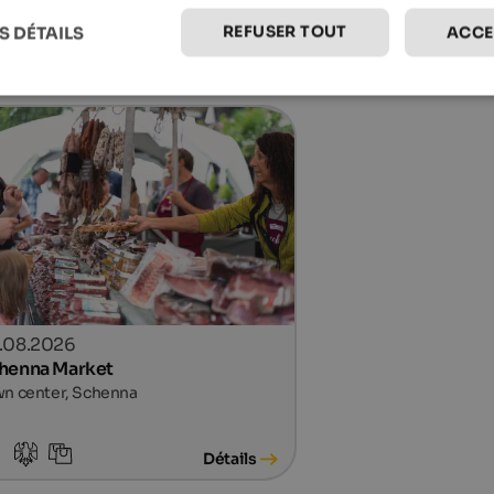
 Michael, Eppan an der Weinstraße
REFUSER TOUT
S DÉTAILS
ACCE
Détails
.08.2026
henna Market
n center, Schenna
Détails