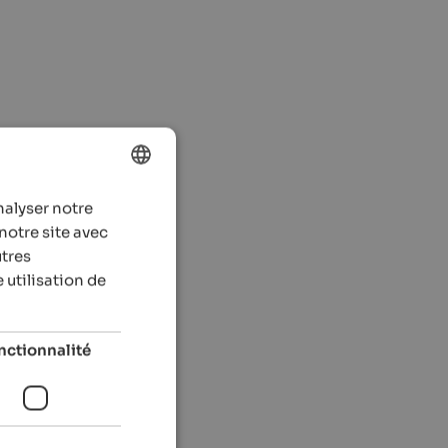
nalyser notre
ENGLISH
notre site avec
FRENCH
utres
 utilisation de
nctionnalité