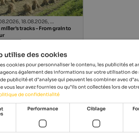
.08.2026, 18.08.2026, …
miller’s tracks - From grain to
ur
lage centre, Naturns
 utilise des cookies
Détails
es cookies pour personnaliser le contenu, les publicités et a
tageons également des informations sur votre utilisation de 
de publicité et d"analyse qui peuvent les combiner avec d"a
 vous leur avez fournies ou qu"ils ont collectées lors de votre
olitique de confidentialité
nt
Performance
Ciblage
Fo
es
.08.2026, 29.08.2026, …
ent Market SelberGMOCHT