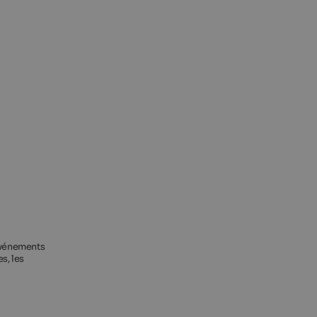
 événements
s, les