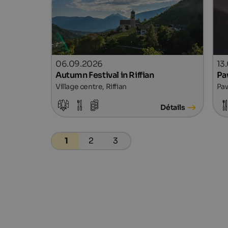
06.09.2026
13
Autumn Festival in Riffian
Pa
Village centre, Riffian
Paw
Détails
1
2
3