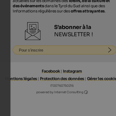
actuelles sur les domaines des
loisirs, de la culture et
des événements
dans le Tyrol du Sud ainsi que des
informations régulières sur des
offres attrayantes
.
S'abonner à la
NEWSLETTER !
Pour s'inscrire
Facebook
|
Instagram
Mentions légales
|
Protection des données
|
Gérer les cooki
IT00760750216
Internet Consultin
powered by Internet Consulting