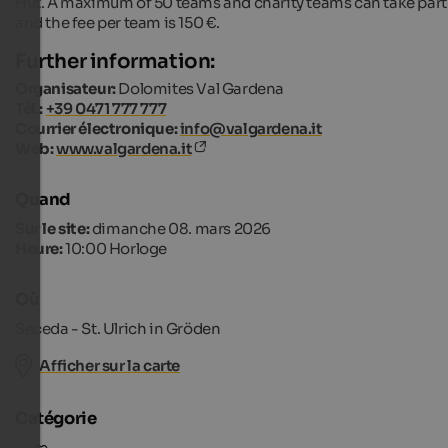
Hut. A maximum of 50 teams and charity teams can take part
and the fee per team is 150 €.
Further information:
Organisateur:
Dolomites Val Gardena
Tél.:
+39 0471 777 777
Courrier électronique:
info@valgardena.it
Web:
www.valgardena.it
Quand
Sur le site:
dimanche 08. mars 2026
Heure:
10:00 Horloge
Où
Seceda - St. Ulrich in Gröden
Afficher sur la carte
Catégorie