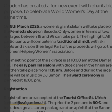
Gröden has created a fun new event with charitabl
purpose, to celebrate World Women's Day at the
same time.
On
8th March 2026
, a women's giant slalom will take place o
the
Fermeda slope
on Seceda. Only women in teams of two
and aged between 18 and 99 can take part. The highlight: All
participants will compete in a
traditional dirndl
, with ski
boots and skis on their legs! Part of the proceeds will go to th
"Women Helping Women" association.
The meeting point of the ski race is at 10:00 am at the Daniel
Hut. The
easy parallel slalom
with dice game in the finish are
will then take place from
11:15 am
. Before and during the race,
there will be music by DJ Simon. The
award ceremony
is
planned at 16:00 pm.
Registration
Registrations are accepted at the
Tourist Office St. Ulrich
(
ortisei@valgardena.it
). The price for 2 persons is
60 €
and
includes a great starter package and an apéritif at the Sanon