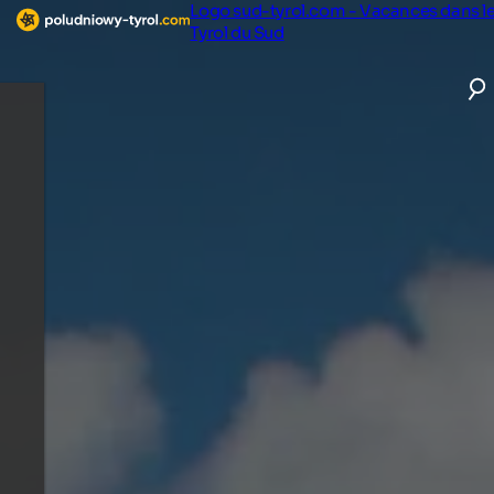
Logo sud-tyrol.com - Vacances dans l
Tyrol du Sud