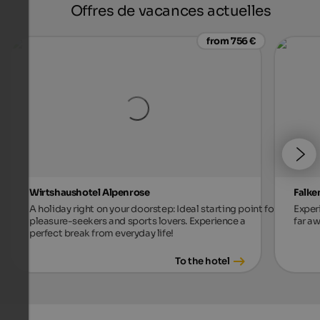
Offres de vacances actuelles
from 756 €
Wirtshaushotel Alpenrose
Falke
A holiday right on your doorstep: Ideal starting point for
Exper
pleasure-seekers and sports lovers. Experience a
far aw
perfect break from everyday life!
To the hotel