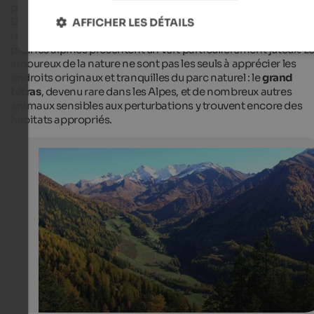
paysage de montagne alpin
est différent de celui des
Dolomites, mais tout aussi impressionnant. Les hivers dans l
AFFICHER LES DÉTAILS
réserve naturelle sont généralement
très enneigés
et les
prairies alpines présentent un vert particulièrement juteux. L
amoureux de la nature ne sont pas les seuls à apprécier les
endroits originaux et tranquilles du parc naturel : le
grand
tétras
, devenu rare dans les Alpes, et de nombreux autres
animaux sensibles aux perturbations y trouvent encore des
habitats appropriés.
Autumn in St. Peter in Ahrntal
The trees have golden colours down in the valley, where
Peter is already surrounded by snow-covered mountain
Touismusverein Ahrntal - Jens Kurzke