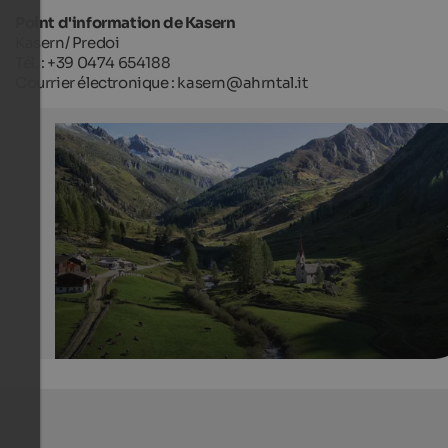
Point d'information de Kasern
Kasern/ Predoi
Tél. : +39 0474 654188
Courrier électronique : kasern@ahrntal.it
Kasern near Prettau
Kasern with Sacred Heart church is the last village in the
of Ahrntal and is the starting point for many hiking tour
Tourismusverein Ahrntal - Filippo Galluzzi