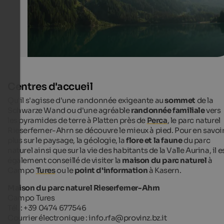
Centres d'accueil
Qu'il s'agisse d'une randonnée exigeante au
sommet
de la
Schwarze Wand ou d'une agréable
randonnée familiale
vers
les pyramides de terre à Platten près de
Perca
, le parc naturel
Rieserferner-Ahrn se découvre le mieux à pied. Pour en savoi
plus sur le paysage, la géologie, la
flore et la faune
du parc
naturel ainsi que sur la vie des habitants de la Valle Aurina, il e
également conseillé de visiter la
maison du parc naturel
à
Campo
Tures
ou le
point d'information
à Kasern.
Maison du parc naturel Rieserferner-Ahrn
Campo Tures
Tél. : +39 0474 677546
Courrier électronique : info.rfa@provinz.bz.it