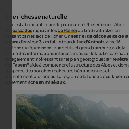
Une richesse naturelle
L'eau est abondante dans le parc naturel Rieserferner-Ahrn :
des
cascades
rugissantes
de Reiner
au lac d'Antholzer en
passant par les lacs de Kofler. Un
sentier de découverte de la
nature
d'environ 3 km fait le tour du
lac d'Antholz
, avec 16
stations qui fournissent aux petits et grands amoureux de la
nature des informations intéressantes sur le lac. Le parc natur
est également intéressant sur le plan géologique : la "
fenêtre
des Tauern"
aide à comprendre la structure des Alpes et don
un aperçu des couches rocheuses très anciennes et
normalement profondes. La région de la fenêtre des Tauern e
également
riche en minéraux
.
Lake Antholz
Lake Antholz is a famous destination in summer. The cir
tour lasts about an hour.
Internet Consulting