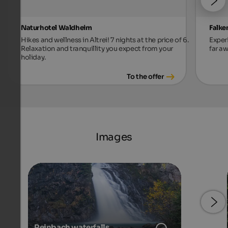
Naturhotel Waldheim
Falke
Hikes and wellness in Altrei! 7 nights at the price of 6.
Exper
Relaxation and tranquillity you expect from your
far aw
holiday.
To the offer
Images
Reinbach waterfalls