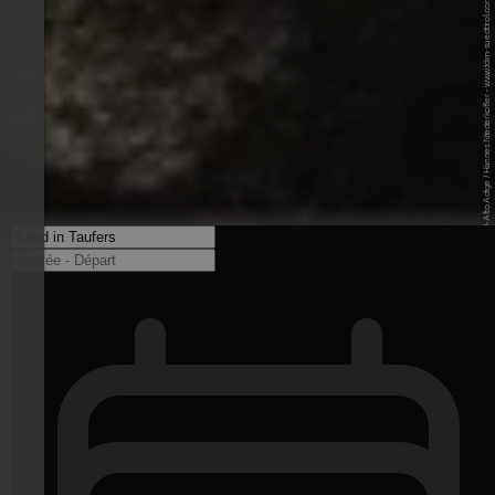
© IDM Südtirol-Alto Adige / Hannes Niederkofler - www.idm-suedtirol.com