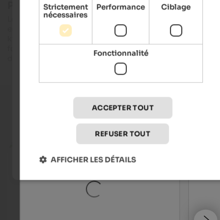
Pour les accros à l'adrénaline
Strictement
Performance
Ciblage
nécessaires
Les plus téméraires peuvent aussi descendre les trois cascad
en
kayak
. Le parcours praticable est long d'environ 1 à 2
kilomètres et se déroule dans
des eaux vives sportives
avec 
fortes pentes et des passages techniques très exigeants. Il fa
Fonctionnalité
donc prévoir suffisamment de temps pour la visite.
ACCEPTER TOUT
Offres de vacances actuelles
REFUSER TOUT
Get 1 night free
AFFICHER LES DÉTAILS