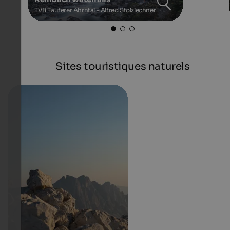
TVB Tauferer Ahrntal - Alfred Stolzlechner
Sites touristiques naturels