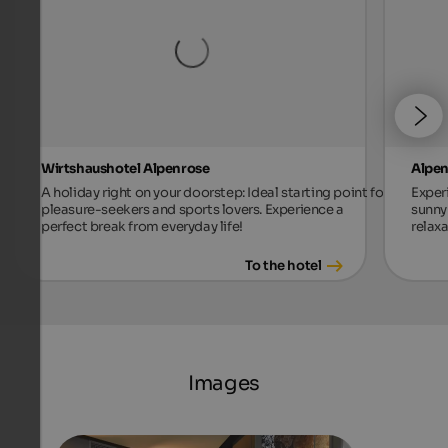
Wirtshaushotel Alpenrose
Alpen
A holiday right on your doorstep: Ideal starting point for
Exper
pleasure-seekers and sports lovers. Experience a
sunny 
perfect break from everyday life!
relax
To the hotel
Images