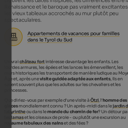
trouvent les dates insipides, les différences entre l
Renaissance et le baroque pas vraiment excitantes
les vieux tableaux accrochés au mur plutôt peu
spectaculaires.
Appartements de vacances pour familles
dans le Tyrol du Sud
Un vrai
château fort
intéresse davantage les enfants. Les
lourdes armures, les épées et les lances les émerveillent, les
murs historiques les transportent de manière ludique au Moy
Âge et, après une
visite guidée adaptée aux enfants
, ils en
savent souvent plus que les adultes sur les chevaliers et les
princesses.
Que diriez-vous par exemple d'une visite à
Ötzi
, l'
homme des
glaces
mondialement connu ? Un après-midi dans le
jardin 
labyrinthe
ou dans le
monde du chemin de fer
? Un détour pa
les lamas
et les oiseaux de proie - ou plutôt une excursion au
royaume fabuleux des nains
et des fées ?