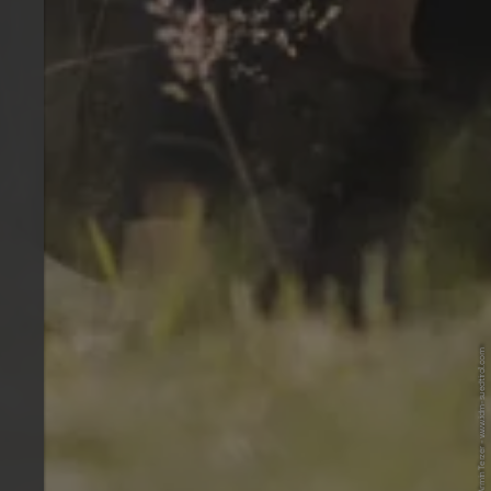
© IDM Südtirol-Alto Adige / Armin Terzer - www.idm-suedtirol.com