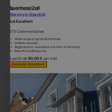
Sporthotel Zoll
Sterzing in Eisacktal
4,6
Excellent
-
675 Commentaires
Wide range of sports & activities
Holistic concept
Regeneration, exercise & nutrition in harmony
Beautiful wellness area
à partir de
90.00 €
par nuit
Demander directement