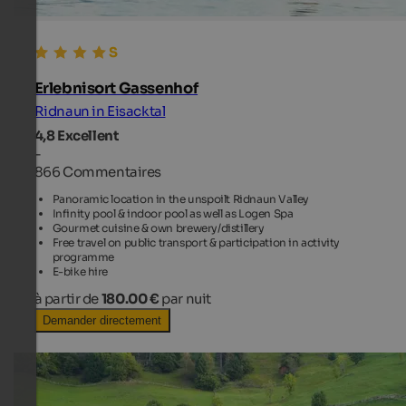
Erlebnisort Gassenhof
Ridnaun in Eisacktal
4,8
Excellent
-
866 Commentaires
Panoramic location in the unspoilt Ridnaun Valley
Infinity pool & indoor pool as well as Logen Spa
Gourmet cuisine & own brewery/distillery
Free travel on public transport & participation in activity
programme
E-bike hire
à partir de
180.00 €
par nuit
Demander directement