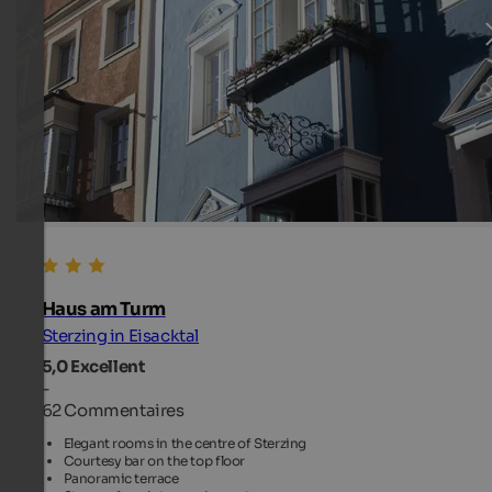
Haus am Turm
Sterzing in Eisacktal
5,0
Excellent
-
62 Commentaires
Elegant rooms in the centre of Sterzing
Courtesy bar on the top floor
Panoramic terrace