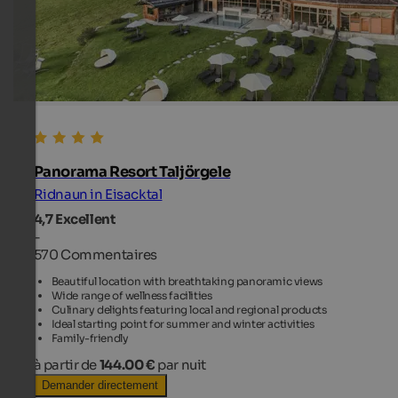
Panorama Resort Taljörgele
Ridnaun in Eisacktal
4,7
Excellent
-
570 Commentaires
Beautiful location with breathtaking panoramic views
Wide range of wellness facilities
Culinary delights featuring local and regional products
Ideal starting point for summer and winter activities
Family-friendly
à partir de
144.00 €
par nuit
Demander directement