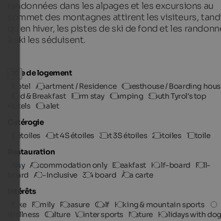
randonnées dans les alpages et les excursions au
sommet des montagnes attirent les visiteurs, tand
qu'en hiver, les pistes de ski de fond et les randon
à ski les séduisent.
Type de logement
Hotel
Apartment / Residence
Guesthouse / Boarding hous
Bed & Breakfast
Farm stay
Camping
South Tyrol's top
Hotels
Chalet
Catérogie
5 étoiles
4 et 4S étoiles
3 et 3S étoiles
2 étoiles
1 étoile
Restauration
Any
Accommodation only
Breakfast
Half-board
Full-
board
All-Inclusive
3/4 board
À la carte
Intérêts
Bike
Family
Pleasure
Golf
Hiking & mountain sports
Wellness
Culture
Winter sports
Nature
Holidays with do