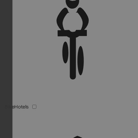
BikeHotels