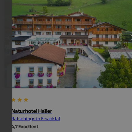
Naturhotel Haller
Ratschings in Eisacktal
4,7
Excellent