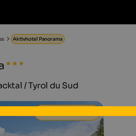
ss
Aktivhotel Panorama
a
acktal / Tyrol du Sud
53 €
à partir de
par jour