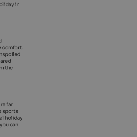
oliday in
d
y comfort.
unspoiled
pared
om the
re far
s sports
ial holiday
 you can