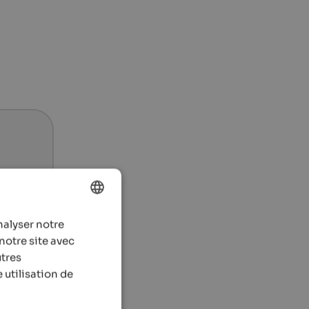
nalyser notre
ENGLISH
notre site avec
FRENCH
utres
 utilisation de