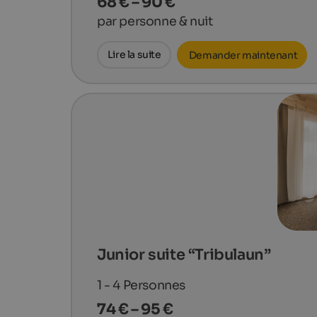
68 € – 90 €
par personne & nuit
Lire la suite
Demander maintenant
Junior suite “Tribulaun”
1 - 4
Personnes
74 € – 95 €