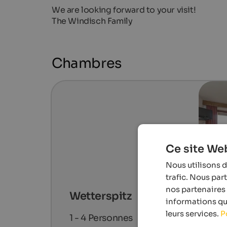
We are looking forward to your visit!
The Windisch Family
Chambres
Ce site Web
Nous utilisons d
trafic. Nous par
nos partenaires 
Wetterspitz
informations que
leurs services.
P
1 - 4
Personnes