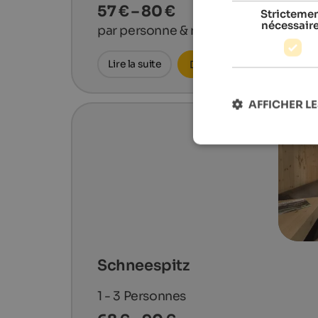
57 € – 80 €
Stricteme
nécessair
par personne & nuit
Lire la suite
Demander maintenant
AFFICHER LE
Schneespitz
1 - 3
Personnes