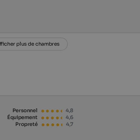
fficher plus de chambres
Personnel
4,8
Équipement
4,6
Propreté
4,7