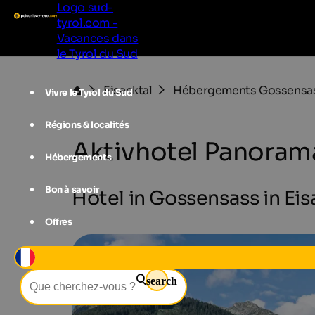
Logo sud-
tyrol.com -
Vacances dans
le Tyrol du Sud
Eisacktal
Hébergements Gossensa
Vivre le Tyrol du Sud
Régions & localités
Aktivhotel Panoram
Hébergements
Bon à savoir
Hotel in Gossensass in Eis
Offres
search