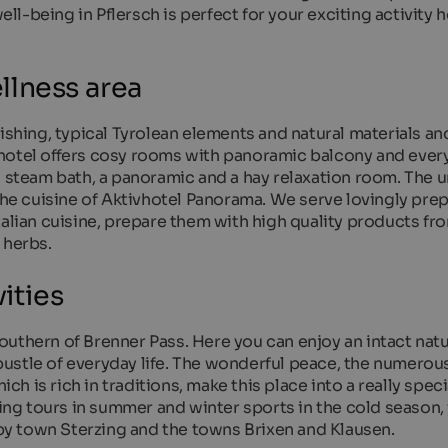
ell-being in Pflersch is perfect for your exciting activity h
llness area
hing, typical Tyrolean elements and natural materials an
hotel offers cosy rooms with panoramic balcony and ever
a steam bath, a panoramic and a hay relaxation room. The 
 the cuisine of Aktivhotel Panorama. We serve lovingly pre
talian cuisine, prepare them with high quality products fr
 herbs.
ities
 southern of Brenner Pass. Here you can enjoy an intact natu
ustle of everyday life. The wonderful peace, the numerou
ich is rich in traditions, make this place into a really spec
iking tours in summer and winter sports in the cold season,
arby town Sterzing and the towns Brixen and Klausen.