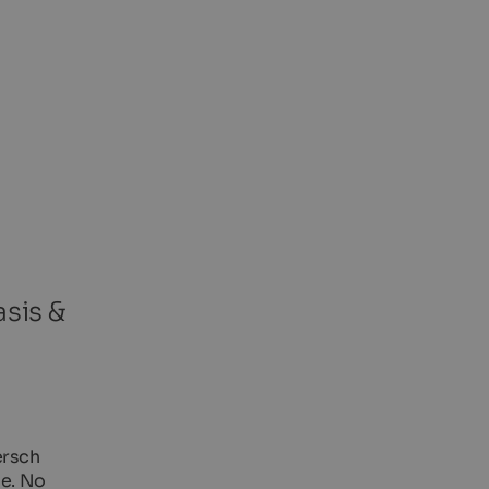
sis &
ersch
ce. No