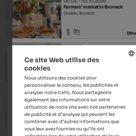
06.03. - 30.10.2026
Farmers’ market in Bruneck
Graben, Bruneck
Déta
02.08.2025 - 25.10.2026
‘s Terner Schmelzpfandl
Ce site Web utilise des
Terenten & environs, Terenten
cookies
ENGLISH
Nous utilisons des cookies pour
FRENCH
Déta
personnaliser le contenu, les publicités et
analyser notre trafic. Nous partageons
21. - 22.08.2026
également des informations sur votre
Chocolate festival
utilisation de notre site avec nos partenaires
Village centre, Welsberg-Taisten
de publicité et d"analyse qui peuvent les
combiner avec d"autres informations que
Déta
vous leur avez fournies ou qu"ils ont
collectées lors de votre utilisation de leurs