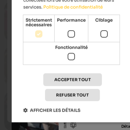
20.09.2026
services.
Politique de confidentialité
Alp huts festival
St. Magdalena, Gsies
Strictement
Performance
Ciblage
nécessaires
Déta
Fonctionnalité
26. - 27.09.2026
Keila Kirschta
Pichl, Gsies
ACCEPTER TOUT
Déta
REFUSER TOUT
26. - 27.09.2026
South Tyrolean Bacon Festival
Town centre, Bruneck
AFFICHER LES DÉTAILS
Déta