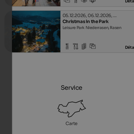
Déta
05.12.2026, 06.12.2026, …
Christmas in the Park
Leisure Park Niederrasen, Rasen
Déta
Service
Carte