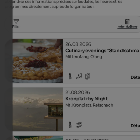
obtiendrez des informations précises sur les dates, les heures et les
programmes directement auprès de l'organisateur.
réinitialiser
Filtre
26.08.2026
Culinary evenings "Standlschma
Mitterolang, Olang
Déta
21.08.2026
Kronplatz by Night
Mt. Kronplatz, Reischach
Déta