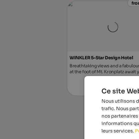
fro
WINKLER 5-Star Design Hotel
Breathtaking views and a fabulou
at the foot of Mt. Kronplatz await 
Ce site Web
To the ho
Nous utilisons d
trafic. Nous par
nos partenaires 
informations que
leurs services.
P