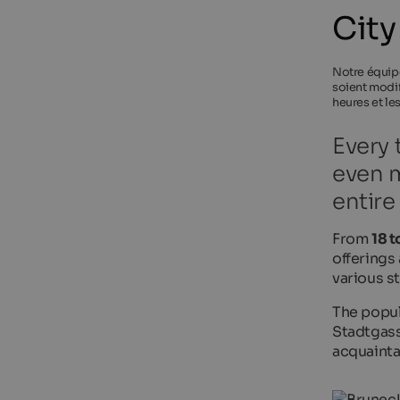
City
Notre équipe
soient modif
heures et le
Every 
even m
entir
From
18 t
offerings
various s
The popu
Stadtgass
acquaint