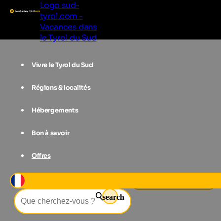
Logo sud-
tyrol.com -
Vacances dans
le Tyrol du Sud
Vivre le Tyrol du Sud
Régions & localités
Hébergements
Bon à savoir
Offres
Événements
City festival Bruneck
search