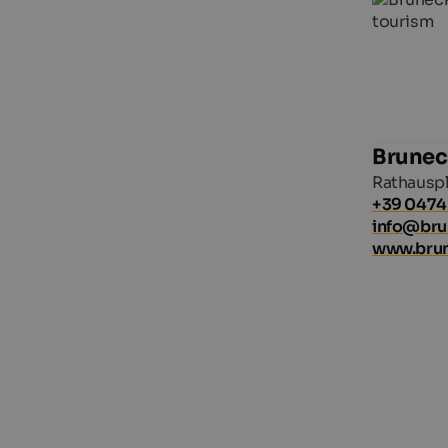
Brunec
Rathauspl
+39 0474
info@br
www.bru