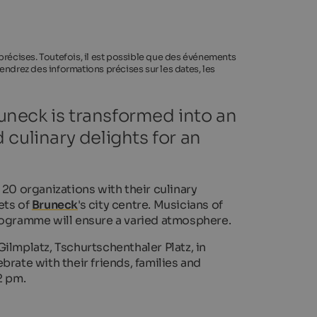
 précises. Toutefois, il est possible que des événements
endrez des informations précises sur les dates, les
runeck is transformed into an
culinary delights for an
20 organizations with their culinary
eets of
Bruneck
's city centre. Musicians of
programme will ensure a varied atmosphere.
Gilmplatz, Tschurtschenthaler Platz, in
rate with their friends, families and
2 pm.