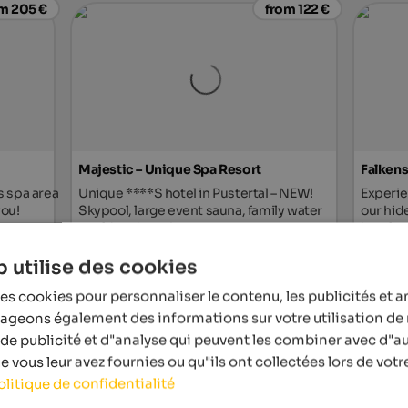
m 205 €
from 122 €
Majestic – Unique Spa Resort
Falkens
s spa area
Unique ****S hotel in Pustertal – NEW!
Experie
you!
Skypool, large event sauna, family water
our hid
world and much more.
bustle o
 utilise des cookies
tel
To the hotel
from 252 €
es cookies pour personnaliser le contenu, les publicités et a
tageons également des informations sur votre utilisation de 
de publicité et d"analyse qui peuvent les combiner avec d"a
 vous leur avez fournies ou qu"ils ont collectées lors de votre
olitique de confidentialité