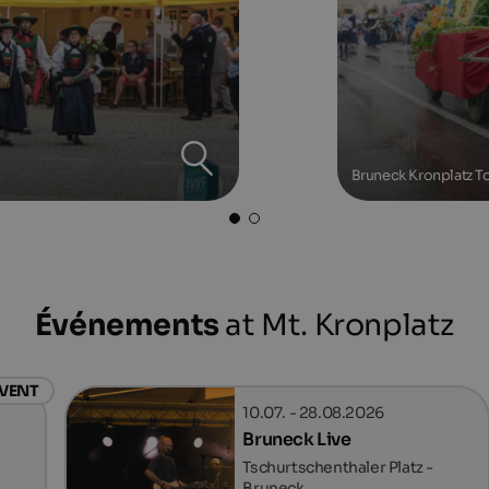
Bruneck Kronplatz T
Événements
at Mt. Kronplatz
EVENT
10.07. - 28.08.2026
Bruneck Live
Tschurtschenthaler Platz -
Bruneck