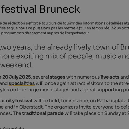
 festival Bruneck
 de rédaction s'efforce toujours de fournir des informations détaillées et
iés et que nous ne puissions pas les mettre à jour en temps réel. Vous obti
s programmes directement auprès de l'organisateur.
two years, the already lively town of B
ore exciting mix of people, music and 
e weekend.
o 20 July 2025
, several
stages
with numerous
live acts
and 
 and
specialities
will once again attract visitors to the str
tyles on four large music stages and a great supporting 
lar
city festival
will be held, for isntance, on Rathausplatz, 
e and in Oberstadt. The organizers invite everyone to celeb
ances. The
traditional parade
will take place on Sunday at 