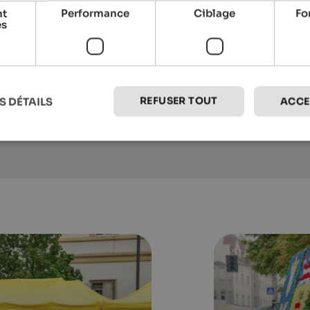
nt
Performance
Ciblage
Fo
es
SOLVIE Calm Inspiring Getaway
An inspiring panoramic getaway for lovers
of peace.
To the hotel
REFUSER TOUT
S DÉTAILS
ACCE