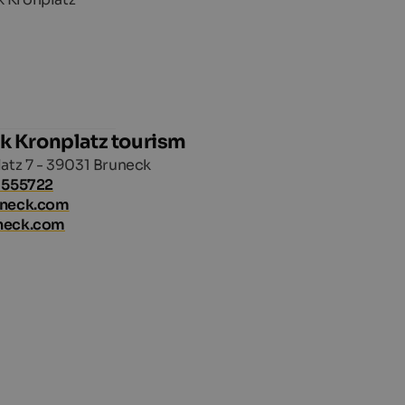
k Kronplatz tourism
atz 7 - 39031 Bruneck
 555722
uneck.com
neck.com