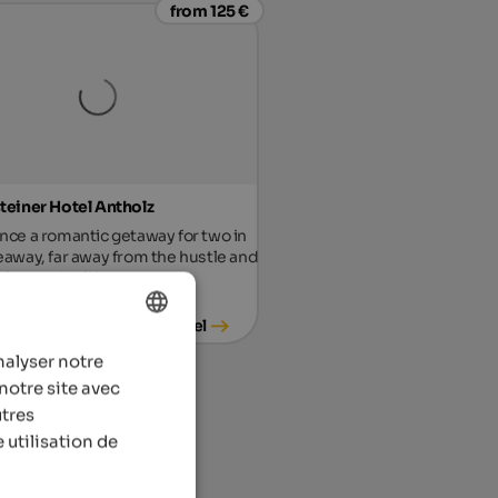
from 125 €
teiner Hotel Antholz
nce a romantic getaway for two in
eaway, far away from the hustle and
f everyday life.
To the hotel
nalyser notre
ENGLISH
notre site avec
FRENCH
utres
 utilisation de